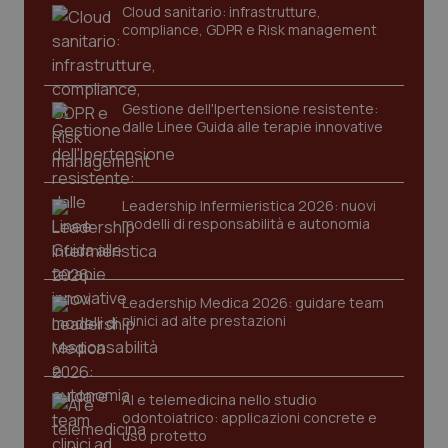
_ga
1 anno
Google LLC
Cloud sanitario: infrastrutture,
mes
.quotidianosanita.it
compliance, GDPR e Risk management
Gestione dell'Ipertensione resistente:
dalle Linee Guida alle terapie innovative
Leadership Infermieristica 2026: nuovi
modelli di responsabilità e autonomia
Leadership Medica 2026: guidare team
clinici ad alte prestazioni
AI e telemedicina nello studio
odontoiatrico: applicazioni concrete e
uso protetto