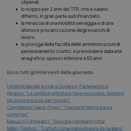
Valle D’Aosta
Oncodermatologia
stipendi,
lo scippo per 2 anni del TFR, che è salario
Veneto
Oncoematologia
differito, in gran parte autofinanziato,
la minaccia di una mobilità selvaggia e di una
ulteriore precarizzazione degli incarichi di
Oncologia & Nutrizione
lavoro,
la proroga della facoltà delle amministrazioni di
Psoriasi & pelle
pensionamento coatto, a prescindere dalla età
anagrafica, spesso inferiore a 60 anni.
Quotidiano Cardiologia
Ecco tutti gli interventi della giornata:
Quotidiano Chirurgia
L'intersindacale scrive a Governo, Parlamento e
Quotidiano Oncologia
Regioni: "La sanità è entrata in fase recessiva. Sempre
più povera e solo per i poveri".
Quotidiano Pediatria
Cercelletta (Aaroi-Emac): "I pazienti hanno paura
come noi"
Masucci (Uil medici): "Bisogna cambiare rotta"
Rene & patologie urogenitali
Milillo (Fimmg): “Trattati come manodopera da tagliare”