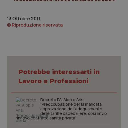
navigazione sulle pagine e l'accesso alle aree
protette del sito. Il sito web non è in grado di
funzionare correttamente senza questi cookie.
13 Ottobre 2011
Nome
Fornitore
/
Dominio
Scaden
© Riproduzione riservata
VISITOR_PRIVACY_METADATA
5 mesi
YouTube
settim
.youtube.com
Potrebbe interessarti in
Lavoro e Professioni
Decreto PA. Aiop e Aris:
“Preoccupazione per la mancata
approvazione dell’adeguamento
delle tariffe ospedaliere, così rinvio
rinnovo contratto sanità privata”
CookieScriptConsent
5 mesi
CookieScript
settim
www.quotidianosanita.it