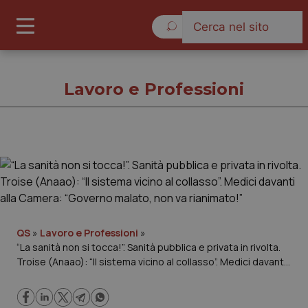
Sabato 8 Agosto 2026
Lavoro e Professioni
Lavoro e Professioni
Cronache
Governo e Parlamento
QS
»
Lavoro e Professioni
»
“La sanità non si tocca!”. Sanità pubblica e privata in rivolta.
Troise (Anaao): “Il sistema vicino al collasso”. Medici davanti
Regioni e Asl
alla Camera: “Governo malato, non va rianimato!”
Lavoro e Professioni