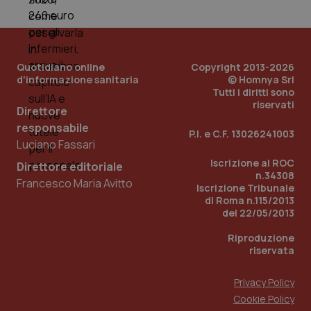
You
__Secure-YNID
.youtube.com
5 mesi 4
Que
settimane
imp
You
ten
Quotidiano online
Copyright 2013-2026
pre
del
d'informazione sanitaria
© Homnya Srl
vid
Tutti i diritti sono
inco
riservati
può
Direttore
det
vis
responsabile
P.I. e C.F. 13026241003
web
Luciano Fassari
uti
nuo
Iscrizione al ROC
ver
Direttore editoriale
dell
n.34308
Francesco Maria Avitto
You
Iscrizione Tribunale
di Roma n.115/2013
YSC
Sessione
Que
Google LLC
del 22/05/2013
imp
.youtube.com
You
ten
Riproduzione
vis
riservata
vid
__Secure-
.youtube.com
5 mesi 4
Que
Privacy Policy
ROLLOUT_TOKEN
settimane
imp
You
Cookie Policy
ges
del