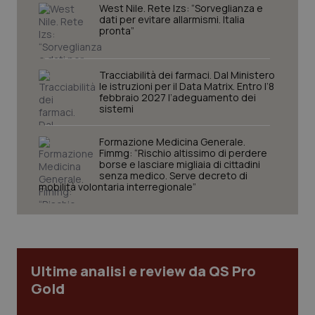
West Nile. Rete Izs: “Sorveglianza e
dati per evitare allarmismi. Italia
pronta”
Tracciabilità dei farmaci. Dal Ministero
le istruzioni per il Data Matrix. Entro l’8
febbraio 2027 l’adeguamento dei
sistemi
Formazione Medicina Generale.
Fimmg: “Rischio altissimo di perdere
tracking-sites-ironfish-
www.quotidianosanita.it
4
borse e lasciare migliaia di cittadini
tracking-enable
settim
senza medico. Serve decreto di
2 gior
mobilità volontaria interregionale”
tracking-sites-ironfish-
www.quotidianosanita.it
4
session-id
settim
2 gior
Ultime analisi e review da QS Pro
Gold