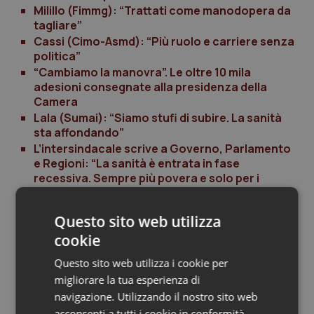
Milillo (Fimmg): “Trattati come manodopera da
tagliare”
Cassi (Cimo-Asmd): “Più ruolo e carriere senza
politica”
“Cambiamo la manovra”. Le oltre 10 mila
adesioni consegnate alla presidenza della
Camera
Lala (Sumai): “Siamo stufi di subire. La sanità
sta affondando”
L’intersindacale scrive a Governo, Parlamento
e Regioni: “La sanità è entrata in fase
recessiva. Sempre più povera e solo per i
poveri”.
Fini (Smi): “L’emergenza sanitaria territoriale è
Questo sito web utilizza
a rischio”
cookie
Sellini (Aupi): “Brunetta se ne deve andare a
casa”
Questo sito web utilizza i cookie per
Aldo Grasselli (Fvm): “Il Governo sta
migliorare la tua esperienza di
sgretolando il Ssn”
navigazione. Utilizzando il nostro sito web
Masucci (Uil medici): “Bisogna cambiare rotta”
acconsenti a tutti i cookie in conformità