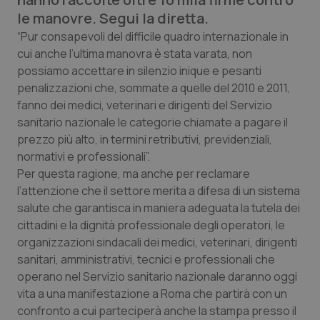
Calabria
Asma & BPCO
le manovre. Segui la diretta.
“Pur consapevoli del difficile quadro internazionale in
Campania
Car-T
cui anche l’ultima manovra è stata varata, non
possiamo accettare in silenzio inique e pesanti
Emilia-Romagna
Colesterolo & coronaropatie
penalizzazioni che, sommate a quelle del 2010 e 2011,
fanno dei medici, veterinari e dirigenti del Servizio
Friuli Venezia Giulia
Dermatite Atopica
sanitario nazionale le categorie chiamate a pagare il
prezzo più alto, in termini retributivi, previdenziali,
normativi e professionali”.
Lazio
Diabete & glucometri
Per questa ragione, ma anche per reclamare
l’attenzione che il settore merita a difesa di un sistema
Liguria
Disturbi dell’umore
salute che garantisca in maniera adeguata la tutela dei
cittadini e la dignità professionale degli operatori, le
Lombardia
Dolore
organizzazioni sindacali dei medici, veterinari, dirigenti
sanitari, amministrativi, tecnici e professionali che
Marche
Donna & Salute
operano nel Servizio sanitario nazionale daranno oggi
vita a una manifestazione a Roma che partirà con un
Molise
Epatiti
confronto a cui parteciperà anche la stampa presso il