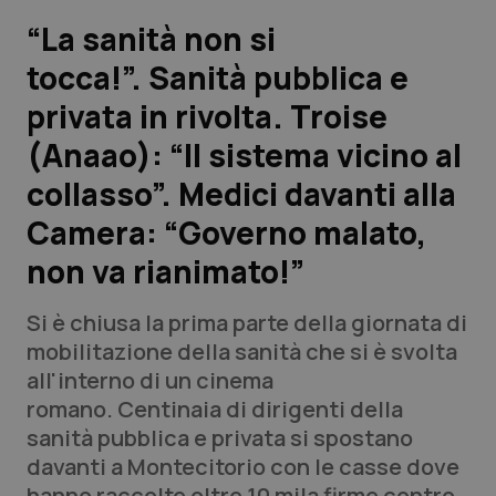
“La sanità non si
Scienza e Farmaci
tocca!”. Sanità pubblica e
privata in rivolta. Troise
Studi e Analisi
(Anaao): “Il sistema vicino al
Lettere al direttore
collasso”. Medici davanti alla
Edizioni Regionali
Camera: “Governo malato,
non va rianimato!”
QS Pro
Si è chiusa la prima parte della giornata di
Professionisti Sanitari.AI
mobilitazione della sanità che si è svolta
all'interno di un cinema
Abruzzo
QS Pro Gold
romano. Centinaia di dirigenti della
sanità pubblica e privata si spostano
QS Club
Newsletter
Basilicata
Artrite & artrosi
davanti a Montecitorio con le casse dove
hanno raccolte oltre 10 mila firme contro