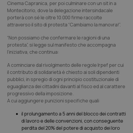
Cinema Capranica, per poi culminare con un sit in a
Piemonte
HIV
Montecitorio, dove la delegazione intersindacale
porterà con sé le oltre 10.000 firme raccolte
attraverso il sito di protesta “Cambiamo la manovra!”.
Provincia Autonoma di Bolzano
Infezioni & Febbre
“Non possiamo che confermare le ragioni di una
Provincia Autonoma di Trento
Ipertensione & Scompenso
protesta”, si legge sul manifesto che accompagna
l’iniziativa, che continua:
Puglia
Malattie rare
A cominciare dal rivolgimento delle regole Irpef per cui
Sardegna
Malattia di Crohn & Rettocolite Ulcerosa
il contributo di solidarietà è chiesto ai soli dipendenti
pubblici, in spregio di ogni principio costituzionale di
eguaglianza dei cittadini davanti al fisco ed al carattere
Sicilia
Neuroscienze & patologie neurodegenerative
progressivo della imposizione.
A cui aggiungere punizioni specifiche quali:
Toscana
Obesità
il prolungamento a 5 anni del blocco dei contratti
Umbria
Oftalmologia
di lavoro e delle convenzioni, con conseguente
perdita del 20% del potere di acquisto dei loro