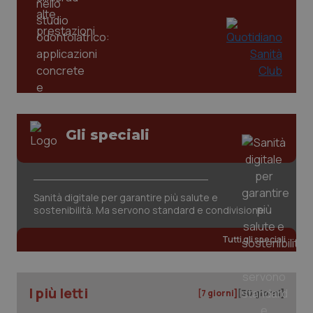
PHPSESSID
Sessio
PHP.net
www.quotidianosanita.it
Gli speciali
Sanità digitale per garantire più salute e
sostenibilità. Ma servono standard e condivisione
Tutti gli speciali
I più letti
[7 giorni]
[30 giorni]
_ga_KM60CM4NPH
.quotidianosanita.it
1 anno
mes