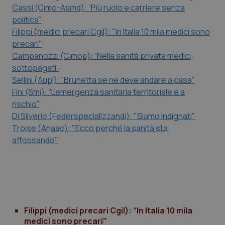
Cassi (Cimo-Asmd): “Più ruolo e carriere senza
Salute orale & impianti
politica”
Filippi (medici precari Cgil): "In Italia 10 mila medici sono
Sangue & coagulazione
precari"
Campanozzi (Cimop): “Nella sanità privata medici
Tiroide
sottopagati”
Sellini (Aupi): “Brunetta se ne deve andare a casa”
Tumore al seno
Fini (Smi): “L’emergenza sanitaria territoriale è a
rischio”
Tumore ovarico
Di Silverio (Federspecializzandi): "Siamo indignati"
Troise (Anaao): "Ecco perché la sanità sta
affossando"
Tumori del Polmone & Testa Collo
Tumori gastrointestinali
Ulcera & Reflusso
Filippi (medici precari Cgil): “In Italia 10 mila
Vaccini
medici sono precari”