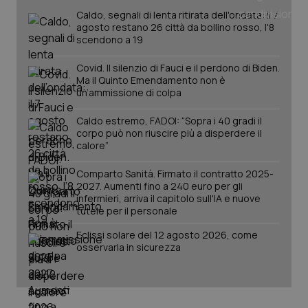
Caldo, segnali di lenta ritirata dell'ondata: il 7
agosto restano 26 città da bollino rosso, l'8
scendono a 19
Covid. Il silenzio di Fauci e il perdono di Biden.
Ma il Quinto Emendamento non è
un’ammissione di colpa
Caldo estremo, FADOI: “Sopra i 40 gradi il
Fornitore
/
Nome
Scadenza
Descrizion
Dominio
corpo può non riuscire più a disperdere il
Nome
Fornitore
/
Dominio
Scadenza
Des
calore”
_ga_0VMQEQKQ1N
.quotidianosanita.it
1 anno 1
Questo
mese
cookie
VISITOR_INFO1_LIVE
5 mesi 4
Que
Google LLC
viene
settimane
imp
.youtube.com
Comparto Sanità. Firmato il contratto 2025-
utilizzato
You
2027. Aumenti fino a 240 euro per gli
da Google
ten
infermieri, arriva il capitolo sull'IA e nuove
Analytics
pre
per
tutele per il personale
del
mantener
vid
lo stato
inco
Eclissi solare del 12 agosto 2026, come
della
può
osservarla in sicurezza
sessione.
det
vis
web
uti
nuo
ver
dell