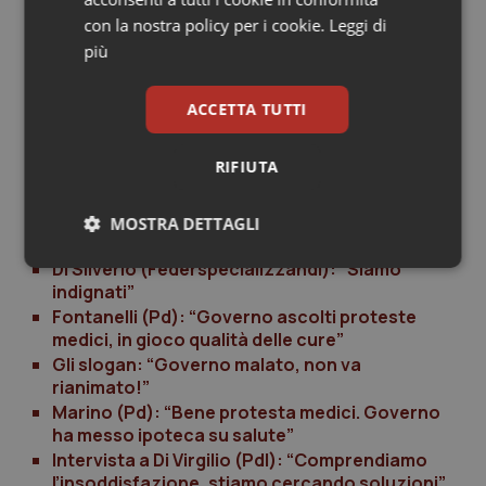
Cercelletta (Aaroi-Emac): “I pazienti hanno
con la nostra policy per i cookie.
Leggi di
paura come noi”
più
Le immagini della manifestazione
Troise (Anaao): “Ecco perché la sanità sta
affossando”
ACCETTA TUTTI
Intervista a LiviaTurco (Pd): “I tagli e le
ingerenze della politica minacciano il Ssn”
RIFIUTA
Campanozzi (Cimop): “Nella sanità privata
medici sottopagati”
I cartelloni: “Taglia, taglia…Ma voi, non vi
MOSTRA DETTAGLI
tagliate mai?”
Di Silverio (Federspecializzandi): “Siamo
Necessari
Statistici
Marketing
indignati”
Fontanelli (Pd): “Governo ascolti proteste
medici, in gioco qualità delle cure”
Gli slogan: “Governo malato, non va
rianimato!”
Marino (Pd): “Bene protesta medici. Governo
Necessari
Statistici
Marketing
ha messo ipoteca su salute”
Intervista a Di Virgilio (Pdl): “Comprendiamo
I cookie necessari contribuiscono a rendere fruibile il
l’insoddisfazione, stiamo cercando soluzioni”
sito web abilitandone funzionalità di base quali la