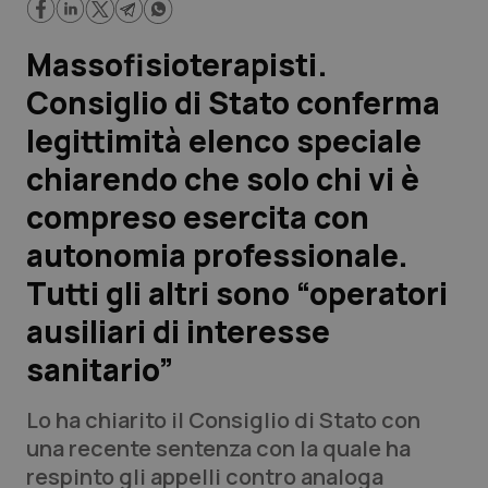
Scienza e Farmaci
Massofisioterapisti.
Consiglio di Stato conferma
Studi e Analisi
legittimità elenco speciale
Lettere al direttore
chiarendo che solo chi vi è
compreso esercita con
Edizioni Regionali
autonomia professionale.
QS Pro
Tutti gli altri sono “operatori
ausiliari di interesse
Professionisti Sanitari.AI
sanitario”
Abruzzo
QS Pro Gold
Lo ha chiarito il Consiglio di Stato con
QS Club
Newsletter
una recente sentenza con la quale ha
Basilicata
Artrite & artrosi
respinto gli appelli contro analoga