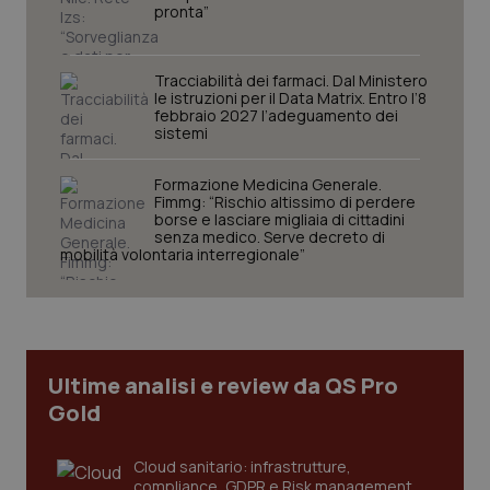
pronta”
Tracciabilità dei farmaci. Dal Ministero
le istruzioni per il Data Matrix. Entro l’8
febbraio 2027 l’adeguamento dei
sistemi
Formazione Medicina Generale.
Fimmg: “Rischio altissimo di perdere
CookieScriptConsent
5 mesi
CookieScript
settim
borse e lasciare migliaia di cittadini
www.quotidianosanita.it
senza medico. Serve decreto di
mobilità volontaria interregionale”
Ultime analisi e review da QS Pro
Gold
Cloud sanitario: infrastrutture,
tracking-sites-ironfish-
www.quotidianosanita.it
4
compliance, GDPR e Risk management