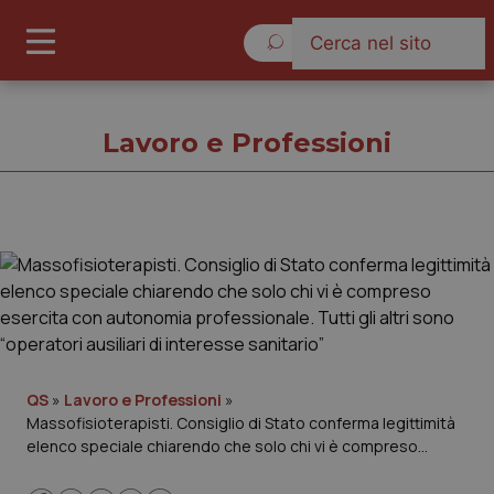
Sabato 8 Agosto 2026
Lavoro e Professioni
Lavoro e Professioni
Cronache
Governo e Parlamento
QS
»
Lavoro e Professioni
»
Massofisioterapisti. Consiglio di Stato conferma legittimità
Regioni e Asl
elenco speciale chiarendo che solo chi vi è compreso
esercita con autonomia professionale. Tutti gli altri sono
Lavoro e Professioni
“operatori ausiliari di interesse sanitario”