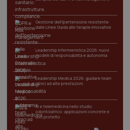
tracking-enable
settim
2 gior
Gestione dell'Ipertensione resistente:
dalle Linee Guida alle terapie innovative
tracking-sites-ironfish-
www.quotidianosanita.it
4
session-id
settim
2 gior
Leadership Infermieristica 2026: nuovi
modelli di responsabilità e autonomia
_ga
1 anno
Google LLC
mes
.quotidianosanita.it
Leadership Medica 2026: guidare team
clinici ad alte prestazioni
AI e telemedicina nello studio
odontoiatrico: applicazioni concrete e
uso protetto