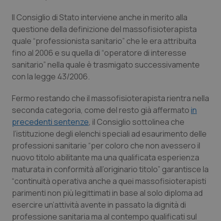
Valle D’Aosta
Oncodermatologia
Il Consiglio di Stato interviene anche in merito alla
Veneto
Oncoematologia
questione della definizione del massofisioterapista
quale “professionista sanitario” che le era attribuita
Oncologia & Nutrizione
fino al 2006 e su quella di “operatore di interesse
sanitario” nella quale è trasmigato successivamente
con la legge 43/2006.
Psoriasi & pelle
Fermo restando che il massofisioterapista rientra nella
Quotidiano Cardiologia
seconda categoria, come del resto già affermato
in
precedenti sentenze
, il Consiglio sottolinea che
Quotidiano Chirurgia
l’istituzione degli elenchi speciali ad esaurimento delle
professioni sanitarie “per coloro che non avessero il
Quotidiano Oncologia
nuovo titolo abilitante ma una qualificata esperienza
maturata in conformità all’originario titolo” garantisce la
Quotidiano Pediatria
“continuità operativa anche a quei massofisioterapisti
parimenti non più legittimati in base al solo diploma ad
esercire un’attività avente in passato la dignità di
Rene & patologie urogenitali
professione sanitaria ma al contempo qualificati sul