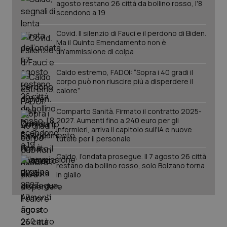
agosto restano 26 città da bollino rosso, l'8
scendono a 19
Covid. Il silenzio di Fauci e il perdono di Biden.
Ma il Quinto Emendamento non è
un’ammissione di colpa
Caldo estremo, FADOI: “Sopra i 40 gradi il
corpo può non riuscire più a disperdere il
calore”
_ga_KM60CM4NPH
.quotidianosanita.it
1 anno
mes
Comparto Sanità. Firmato il contratto 2025-
2027. Aumenti fino a 240 euro per gli
infermieri, arriva il capitolo sull'IA e nuove
tutele per il personale
Caldo, l’ondata prosegue. Il 7 agosto 26 città
restano da bollino rosso, solo Bolzano torna
in giallo
Fornitore
/
Nome
Scadenza
Descrizion
Dominio
Nome
Fornitore
/
Dominio
Scadenza
Des
_ga_0VMQEQKQ1N
.quotidianosanita.it
1 anno 1
Questo
mese
cookie
VISITOR_INFO1_LIVE
5 mesi 4
Que
Google LLC