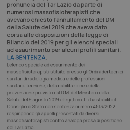
pronuncia del Tar Lazio da parte di
Calabria
Asma & BPCO
numerosi massofisioterapisti che
avevano chiesto l’annullamento del DM
Campania
Car-T
della Salute del 2019 che aveva dato
corsa alle disposizioni della legge di
Emilia-Romagna
Colesterolo & coronaropatie
Bilancio del 2019 per gli elenchi speciali
ad esaurimento per alcuni profili sanitari.
Friuli Venezia Giulia
Dermatite Atopica
LA SENTENZA
.
Lazio
Diabete & glucometri
L’elenco speciale ad esaurimento dei
massofisioterapisti istituito presso gli Ordini dei tecnici
sanitari di radiologia medica e delle professioni
Liguria
Disturbi dell’umore
sanitarie tecniche, della riabilitazione e della
prevenzione previsto dal D.M. del Ministero della
Lombardia
Dolore
Salute del 9 agosto 2019 è legittimo. Lo ha stabilito il
Consiglio di Stato con sentenza numero 4513/2022
Marche
Donna & Salute
respingendo gli appelli presentati da diversi
massofisioterapisti contro analoga presa di posizione
Molise
Epatiti
del Tar Lazio.