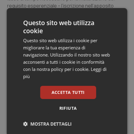
requisito esperenziale – l’iscrizione nell’apposito
elenco”.
Questo sito web utilizza
In sostanza per il Consiglio di Stato è stata fatta
cookie
giustizia perché “non può però negarsi – si legge nella
sentenza – che nell’originario impianto regolatorio tale
Questo sito web utilizza i cookie per
figura (
il massofioterapista, ndr
) fosse allineata alla
migliorare la tua esperienza di
categoria delle professioni sanitarie di guisa che il
navigazione. Utilizzando il nostro sito web
mantenimento di una disciplina volta a superare un
acconsenti a tutti i cookie in conformità
arco temporale segnato da normative non sempre
con la nostra policy per i cookie.
Leggi di
chiare e intellegibili, ha un fondamento logico e di
più
giustizia sostanziale”.
ACCETTA TUTTI
RIFIUTA
MOSTRA DETTAGLI