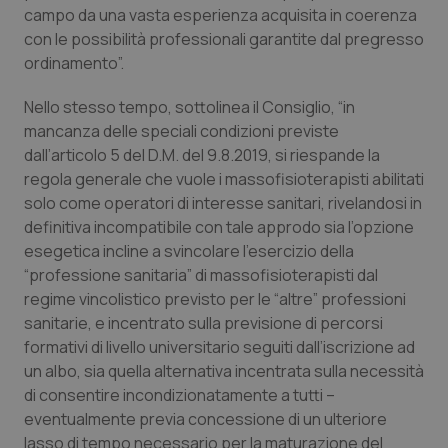
campo da una vasta esperienza acquisita in coerenza
Salute orale & impianti
con le possibilità professionali garantite dal pregresso
ordinamento”.
Sangue & coagulazione
Nello stesso tempo, sottolinea il Consiglio, “in
Tiroide
mancanza delle speciali condizioni previste
dall’articolo 5 del D.M. del 9.8.2019, si riespande la
Tumore al seno
regola generale che vuole i massofisioterapisti abilitati
solo come operatori di interesse sanitari, rivelandosi in
definitiva incompatibile con tale approdo sia l’opzione
Tumore ovarico
esegetica incline a svincolare l’esercizio della
“professione sanitaria” di massofisioterapisti dal
Tumori del Polmone & Testa Collo
regime vincolistico previsto per le “altre” professioni
sanitarie, e incentrato sulla previsione di percorsi
Tumori gastrointestinali
formativi di livello universitario seguiti dall’iscrizione ad
un albo, sia quella alternativa incentrata sulla necessità
Ulcera & Reflusso
di consentire incondizionatamente a tutti –
eventualmente previa concessione di un ulteriore
Vaccini
lasso di tempo necessario per la maturazione del