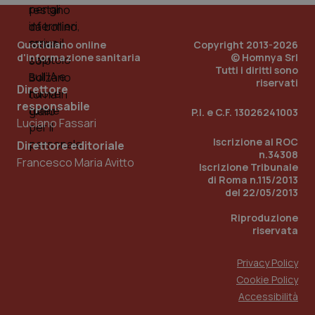
viene
settimane
imp
.youtube.com
utilizzato
You
da Google
ten
Analytics
pre
Quotidiano online
Copyright 2013-2026
per
del
mantener
vid
d'informazione sanitaria
© Homnya Srl
lo stato
inco
Tutti i diritti sono
della
può
riservati
sessione.
det
Direttore
vis
responsabile
web
P.I. e C.F. 13026241003
uti
Luciano Fassari
nuo
ver
Iscrizione al ROC
Direttore editoriale
dell
n.34308
You
Francesco Maria Avitto
Iscrizione Tribunale
__Secure-YNID
.youtube.com
5 mesi 4
Que
di Roma n.115/2013
settimane
imp
del 22/05/2013
You
ten
pre
Riproduzione
del
riservata
vid
inco
può
Privacy Policy
det
vis
Cookie Policy
web
uti
Accessibilità
nuo
ver