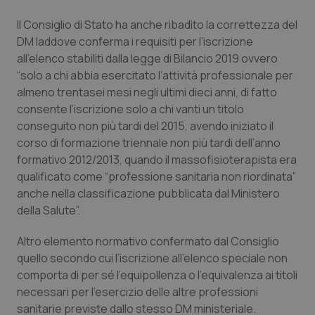
Piemonte
HIV
Il Consiglio di Stato ha anche ribadito la correttezza del
DM laddove conferma i requisiti per l’iscrizione
all’elenco stabiliti dalla legge di Bilancio 2019 ovvero
Provincia Autonoma di Bolzano
Infezioni & Febbre
“solo a chi abbia esercitato l’attività professionale per
almeno trentasei mesi negli ultimi dieci anni, di fatto
Provincia Autonoma di Trento
Ipertensione & Scompenso
consente l’iscrizione solo a chi vanti un titolo
conseguito non più tardi del 2015, avendo iniziato il
Puglia
Malattie rare
corso di formazione triennale non più tardi dell’anno
formativo 2012/2013, quando il massofisioterapista era
Sardegna
Malattia di Crohn & Rettocolite Ulcerosa
qualificato come “professione sanitaria non riordinata”
anche nella classificazione pubblicata dal Ministero
Sicilia
Neuroscienze & patologie neurodegenerative
della Salute”.
Altro elemento normativo confermato dal Consiglio
Toscana
Obesità
quello secondo cui l’iscrizione all’elenco speciale non
comporta di per sé l’equipollenza o l’equivalenza ai titoli
Umbria
Oftalmologia
necessari per l’esercizio delle altre professioni
sanitarie previste dallo stesso DM ministeriale.