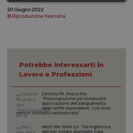
Necessari
Statistici
Marketing
20 Giugno 2022
© Riproduzione riservata
Necessari
Statistici
Marketing
I cookie necessari contribuiscono a rendere fruibile il
sito web abilitandone funzionalità di base quali la
Potrebbe interessarti in
navigazione sulle pagine e l'accesso alle aree
protette del sito. Il sito web non è in grado di
Lavoro e Professioni
funzionare correttamente senza questi cookie.
Nome
Fornitore
/
Dominio
Scaden
VISITOR_PRIVACY_METADATA
5 mesi
YouTube
Decreto PA. Aiop e Aris:
settim
.youtube.com
“Preoccupazione per la mancata
approvazione dell’adeguamento
delle tariffe ospedaliere, così rinvio
rinnovo contratto sanità privata”
West Nile. Rete Izs: “Sorveglianza e
dati per evitare allarmismi. Italia