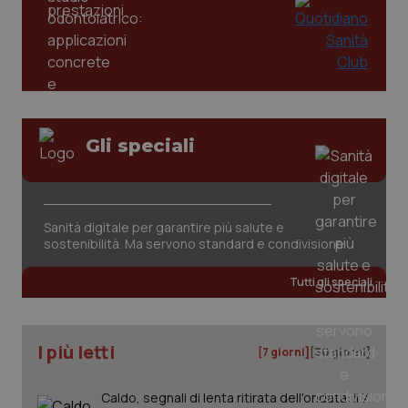
Gli speciali
Sanità digitale per garantire più salute e
sostenibilità. Ma servono standard e condivisione
PHPSESSID
Sessio
PHP.net
www.quotidianosanita.it
Tutti gli speciali
I più letti
[7 giorni]
[30 giorni]
Caldo, segnali di lenta ritirata dell'ondata: il 7