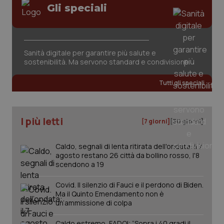
Gli speciali
Sanità digitale per garantire più salute e
sostenibilità. Ma servono standard e condivisione
tracking-sites-ironfish-
www.quotidianosanita.it
4
tracking-enable
settim
Tutti gli speciali
2 gior
I più letti
[7 giorni]
[30 giorni]
tracking-sites-ironfish-
www.quotidianosanita.it
4
session-id
settim
2 gior
Caldo, segnali di lenta ritirata dell'ondata: il 7
agosto restano 26 città da bollino rosso, l'8
scendono a 19
_ga
1 anno
Covid. Il silenzio di Fauci e il perdono di Biden.
Google LLC
mes
.quotidianosanita.it
Ma il Quinto Emendamento non è
un’ammissione di colpa
Caldo estremo, FADOI: “Sopra i 40 gradi il