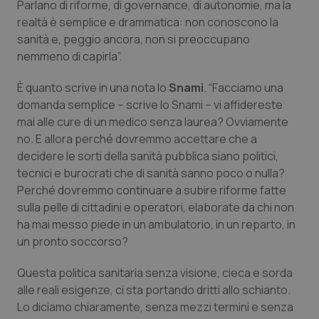
Parlano di riforme, di governance, di autonomie, ma la
Calabria
Asma & BPCO
realtà è semplice e drammatica: non conoscono la
sanità e, peggio ancora, non si preoccupano
Campania
Car-T
nemmeno di capirla”.
Emilia-Romagna
Colesterolo & coronaropatie
È quanto scrive in una nota lo
Snami
. “Facciamo una
domanda semplice – scrive lo Snami – vi affidereste
Friuli Venezia Giulia
Dermatite Atopica
mai alle cure di un medico senza laurea? Ovviamente
no. E allora perché dovremmo accettare che a
decidere le sorti della sanità pubblica siano politici,
Lazio
Diabete & glucometri
tecnici e burocrati che di sanità sanno poco o nulla?
Perché dovremmo continuare a subire riforme fatte
Liguria
Disturbi dell’umore
sulla pelle di cittadini e operatori, elaborate da chi non
ha mai messo piede in un ambulatorio, in un reparto, in
Lombardia
Dolore
un pronto soccorso?
Marche
Donna & Salute
Questa politica sanitaria senza visione, cieca e sorda
alle reali esigenze, ci sta portando dritti allo schianto.
Molise
Epatiti
Lo diciamo chiaramente, senza mezzi termini e senza