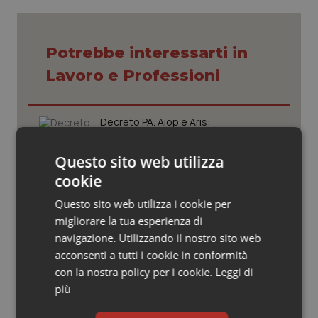
Valle D’Aosta
Oncodermatologia
Veneto
Oncoematologia
Potrebbe interessarti in
Lavoro e Professioni
Oncologia & Nutrizione
Psoriasi & pelle
Decreto PA. Aiop e Aris:
“Preoccupazione per la mancata
approvazione dell’adeguamento
Quotidiano Cardiologia
delle tariffe ospedaliere, così rinvio
Questo sito web utilizza
rinnovo contratto sanità privata”
cookie
Quotidiano Chirurgia
West Nile. Rete Izs: “Sorveglianza e
Questo sito web utilizza i cookie per
dati per evitare allarmismi. Italia
migliorare la tua esperienza di
Quotidiano Oncologia
pronta”
navigazione. Utilizzando il nostro sito web
acconsenti a tutti i cookie in conformità
Quotidiano Pediatria
Tracciabilità dei farmaci. Dal Ministero
con la nostra policy per i cookie.
Leggi di
le istruzioni per il Data Matrix. Entro l’8
più
febbraio 2027 l’adeguamento dei
Rene & patologie urogenitali
sistemi