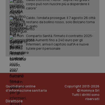
corpo può non riuscire più a disperdere il
calore”
Caldo, l’ondata prosegue. Il 7 agosto 26 città
restano da bollino rosso, solo Bolzano torna
in giallo
Comparto Sanità. Firmato il contratto 2025-
2027. Aumenti fino a 240 euro per gli
infermieri, arriva il capitolo sull'IA e nuove
tutele per il personale
Quotidiano online
Copyright 2013-2026
d'informazione sanitaria
© Homnya Srl
Tutti i diritti sono
riservati
PHPSESSID
Sessio
PHP.net
Direttore
www.quotidianosanita.it