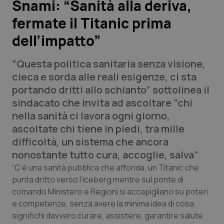
Snami: “Sanità alla deriva,
fermate il Titanic prima
Scienza e Farmaci
dell’impatto”
Studi e Analisi
“Questa politica sanitaria senza visione,
Lettere al direttore
cieca e sorda alle reali esigenze, ci sta
portando dritti allo schianto” sottolinea il
Edizioni Regionali
sindacato che invita ad ascoltare “chi
nella sanità ci lavora ogni giorno,
QS Pro
ascoltate chi tiene in piedi, tra mille
difficoltà, un sistema che ancora
Professionisti Sanitari.AI
nonostante tutto cura, accoglie, salva”
“C’è una sanità pubblica che affonda, un Titanic che
Abruzzo
QS Pro Gold
punta dritto verso l’iceberg mentre sul ponte di
comando Ministero e Regioni si accapigliano su poteri
QS Club
Newsletter
e competenze, senza avere la minima idea di cosa
Basilicata
Artrite & artrosi
significhi davvero curare, assistere, garantire salute.