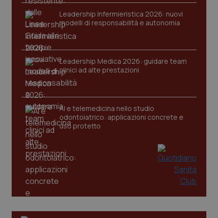
VISITOR_PRIVACY_METADATA
5 mesi
YouTube
Leadership Infermieristica 2026: nuovi
settim
.youtube.com
modelli di responsabilità e autonomia
Leadership Medica 2026: guidare team
clinici ad alte prestazioni
AI e telemedicina nello studio
odontoiatrico: applicazioni concrete e
uso protetto
CookieScriptConsent
5 mesi
CookieScript
settim
www.quotidianosanita.it