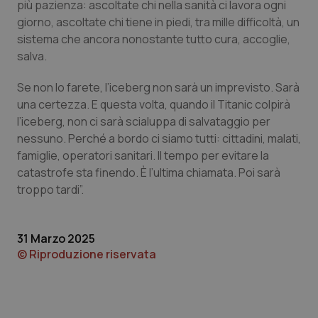
più pazienza: ascoltate chi nella sanità ci lavora ogni
giorno, ascoltate chi tiene in piedi, tra mille difficoltà, un
Piemonte
HIV
sistema che ancora nonostante tutto cura, accoglie,
salva.
Provincia Autonoma di Bolzano
Infezioni & Febbre
Se non lo farete, l’iceberg non sarà un imprevisto. Sarà
Provincia Autonoma di Trento
Ipertensione & Scompenso
una certezza. E questa volta, quando il Titanic colpirà
l’iceberg, non ci sarà scialuppa di salvataggio per
Puglia
Malattie rare
nessuno. Perché a bordo ci siamo tutti: cittadini, malati,
famiglie, operatori sanitari. Il tempo per evitare la
Sardegna
Malattia di Crohn & Rettocolite Ulcerosa
catastrofe sta finendo. È l’ultima chiamata. Poi sarà
troppo tardi”.
Sicilia
Neuroscienze & patologie neurodegenerative
31 Marzo 2025
Toscana
Obesità
© Riproduzione riservata
Umbria
Oftalmologia