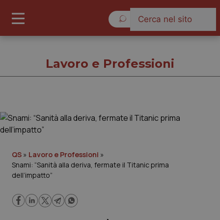
Lunedì 10 Agosto 2026
Lavoro e Professioni
Lavoro e Professioni
Cronache
QS
»
Lavoro e Professioni
»
Snami: “Sanità alla deriva, fermate il Titanic prima
Governo e Parlamento
dell’impatto”
Regioni e Asl
Lavoro e Professioni