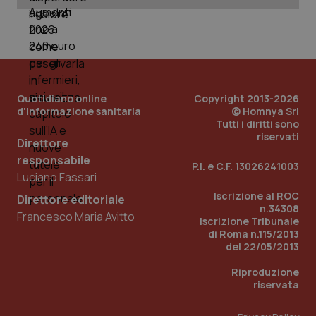
Quotidiano online
Copyright 2013-2026
d'informazione sanitaria
© Homnya Srl
Tutti i diritti sono
riservati
Direttore
responsabile
_ga_KM60CM4NPH
.quotidianosanita.it
1 anno
P.I. e C.F. 13026241003
mes
Luciano Fassari
Iscrizione al ROC
Direttore editoriale
n.34308
Francesco Maria Avitto
Iscrizione Tribunale
di Roma n.115/2013
del 22/05/2013
Riproduzione
riservata
Fornitore
/
Nome
Scadenza
Descrizion
Dominio