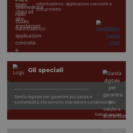
odontoiatrico: applicazioni concrete e
tracking-sites-ironfish-
www.quotidianosanita.it
4
uso protetto
tracking-enable
settim
2 gior
tracking-sites-ironfish-
www.quotidianosanita.it
4
session-id
settim
2 gior
Gli speciali
_ga
1 anno
Google LLC
mes
.quotidianosanita.it
Sanità digitale per garantire più salute e
sostenibilità. Ma servono standard e condivisione
Tutti gli speciali