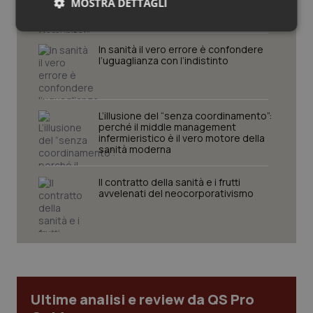
MOSTRA DETTAGLI
giusta campagna promozionale delle
nuove strutture territoriali.
Necessari
Statistici
Marketing
In sanità il vero errore è confondere
l’uguaglianza con l’indistinto
L’illusione del “senza coordinamento”:
perché il middle management
Necessari
Statistici
Marketing
infermieristico è il vero motore della
sanità moderna
I cookie necessari contribuiscono a rendere fruibile il
sito web abilitandone funzionalità di base quali la
navigazione sulle pagine e l'accesso alle aree
Il contratto della sanità e i frutti
protette del sito. Il sito web non è in grado di
avvelenati del neocorporativismo
funzionare correttamente senza questi cookie.
Nome
Fornitore
/
Dominio
Scaden
VISITOR_PRIVACY_METADATA
5 mesi
YouTube
settim
.youtube.com
Ultime analisi e review da QS Pro