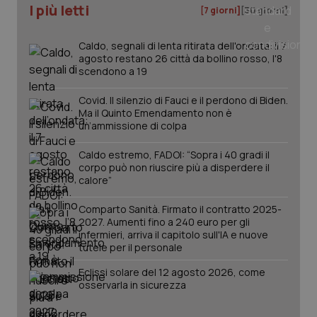
I più letti
[7 giorni]
[30 giorni]
Caldo, segnali di lenta ritirata dell'ondata: il 7
agosto restano 26 città da bollino rosso, l'8
scendono a 19
Covid. Il silenzio di Fauci e il perdono di Biden.
Ma il Quinto Emendamento non è
un’ammissione di colpa
Caldo estremo, FADOI: “Sopra i 40 gradi il
corpo può non riuscire più a disperdere il
calore”
Comparto Sanità. Firmato il contratto 2025-
PHPSESSID
Sessio
PHP.net
2027. Aumenti fino a 240 euro per gli
www.quotidianosanita.it
infermieri, arriva il capitolo sull'IA e nuove
tutele per il personale
Eclissi solare del 12 agosto 2026, come
osservarla in sicurezza