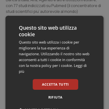
Salute orale & impianti
con 77 studi indicizzati su Pubmed (il concentratore di
studi scientifici piu’ autorevole al mondo)
c) Istat
Sangue & coagulazione
Questo sito web utilizza
Tiroide
cookie
13 Luglio 2015
© Riproduzione riservata
Questo sito web utilizza i cookie per
Tumore al seno
migliorare la tua esperienza di
navigazione. Utilizzando il nostro sito web
Tumore ovarico
acconsenti a tutti i cookie in conformità
con la nostra policy per i cookie.
Leggi di
Tumori del Polmone & Testa Collo
più
Potrebbe interessarti in
Tumori gastrointestinali
ACCETTA TUTTI
Calabria
Ulcera & Reflusso
RIFIUTA
“Hai la diarrea? Vai alla Casa della
Vaccini
Comunità!” Slogan rischioso per una