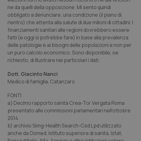
Valle D’Aosta
Oncodermatologia
ne da quelli della opposizione. Mi sento quindi
obbligato a denunciare, una condizione (il piano di
Veneto
Oncoematologia
rientro) che attenta alla salute di due milioni di cittadini. I
finanziamenti sanitari alle regioni dovrebbero essere
Oncologia & Nutrizione
fatti (e oggi si potrebbe fare) in base alla prevalenza
delle patologie e ai bisogni delle popolazioni e non per
Psoriasi & pelle
un puro calcolo economico. Sono disponibile, se
richiesto, di illustrare nei particolari i dati.
Quotidiano Cardiologia
Dott. Giacinto
Nanci
Medico di famiglia, Catanzaro
Quotidiano Chirurgia
FONTI
Quotidiano Oncologia
a) Decimo rapporto sanità Crea-Tor Vergata Roma
presentato alle commissioni parlamentari nell’ottobre
Quotidiano Pediatria
2014
b) archivio Simg-Health Search-Csd Lpd utilizzato
Rene & patologie urogenitali
anche da Osmed, Istituto superiore di sanità, Istat,
Banca d’Italia, Aifa, Agenas e altre istituzioni estere,