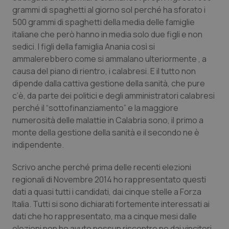
grammi di spaghetti al giorno sol perché ha sforato i
Piemonte
HIV
500 grammi di spaghetti della media delle famiglie
italiane che però hanno in media solo due figli e non
Provincia Autonoma di Bolzano
Infezioni & Febbre
sedici. I figli della famiglia Anania così si
ammalerebbero come si ammalano ulteriormente , a
Provincia Autonoma di Trento
Ipertensione & Scompenso
causa del piano di rientro, i calabresi. E il tutto non
dipende dalla cattiva gestione della sanità, che pure
c’è, da parte dei politici e degli amministratori calabresi
Puglia
Malattie rare
perché il “sottofinanziamento” e la maggiore
numerosità delle malattie in Calabria sono, il primo a
Sardegna
Malattia di Crohn & Rettocolite Ulcerosa
monte della gestione della sanità e il secondo ne è
indipendente.
Sicilia
Neuroscienze & patologie neurodegenerative
Scrivo anche perché prima delle recenti elezioni
Toscana
Obesità
regionali di Novembre 2014 ho rappresentato questi
dati a quasi tutti i candidati, dai cinque stelle a Forza
Umbria
Oftalmologia
Italia. Tutti si sono dichiarati fortemente interessati ai
dati che ho rappresentato, ma a cinque mesi dalle
elezioni non ho avuto nessun riscontro ne dai vincitori