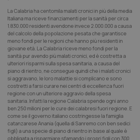
Calabria
Asma & BPCO
La Calabria ha centomila malati cronici in più della media
Italiana ma riceve finanziamenti per la sanità per circa
Campania
Car-T
1.830.000 residenti avendone invece 2.000.000 a causa
del calcolo della popolazione pesata che garantisce
Emilia-Romagna
Colesterolo & coronaropatie
meno fondi per le regioni che hanno più residenti in
giovane età. La Calabria riceve meno fondi per la
Friuli Venezia Giulia
Dermatite Atopica
sanità pur avendo più malati cronici, ed è costretta a
ulteriori risparmi sulla spesa sanitaria, a causa del
Lazio
Diabete & glucometri
piano di rientro, ne consegue quindi che i malati cronici
si aggravano, le loro malattie si complicano e sono
Liguria
Disturbi dell’umore
costretti a farsi curare nei centri di eccellenza fuori
regione con un ulteriore aggravio della spesa
sanitaria. Infatti la regione Calabria spende ogni anno
Lombardia
Dolore
ben 250 milioni per le cure dei calabresi fuori regione. E
come se il governo italiano costringesse la famiglia
Marche
Donna & Salute
catanzarese Anania (quella di Sanremo con ben sedici
figli) a una specie di piano di rientro in base al quale è
Molise
Epatiti
obbligata a risparmiare sfamando i propri figli con 300