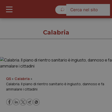
Venerdì 7 Agosto 2026
Calabria
Calabria
Cronache
QS
»
Calabria
»
Calabria. Il piano di rientro sanitario è ingiusto, dannoso e fa
Governo e Parlamento
ammalare i cittadini
Regioni e Asl
Lavoro e Professioni