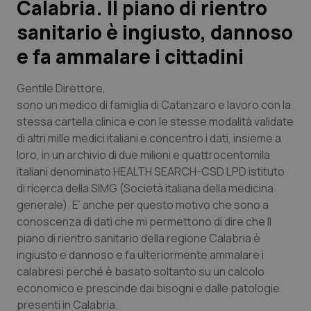
Calabria. Il piano di rientro
sanitario è ingiusto, dannoso
Scienza e Farmaci
e fa ammalare i cittadini
Studi e Analisi
Gentile Direttore,
Lettere al direttore
sono un medico di famiglia di Catanzaro e lavoro con la
stessa cartella clinica e con le stesse modalità validate
di altri mille medici italiani e concentro i dati, insieme a
Edizioni Regionali
loro, in un archivio di due milioni e quattrocentomila
italiani denominato HEALTH SEARCH-CSD LPD istituto
QS Pro
di ricerca della SIMG (Società italiana della medicina
generale). E’ anche per questo motivo che sono a
Professionisti Sanitari.AI
conoscenza di dati che mi permettono di dire che Il
piano di rientro sanitario della regione Calabria è
Abruzzo
QS Pro Gold
ingiusto e dannoso e fa ulteriormente ammalare i
calabresi perché è basato soltanto su un calcolo
QS Club
Newsletter
Basilicata
Artrite & artrosi
economico e prescinde dai bisogni e dalle patologie
presenti in Calabria.