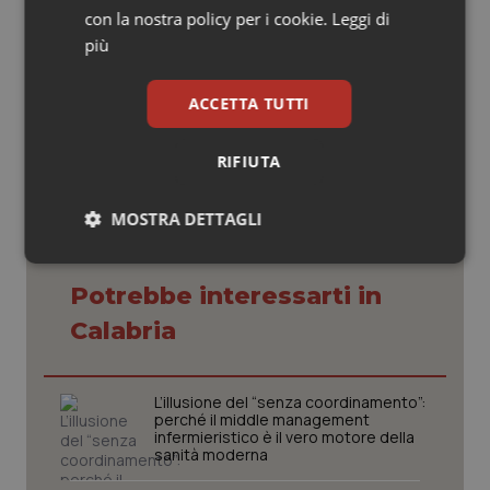
Dirigente Psicologo CSM Mesoraca (ASP Crotone)
con la nostra policy per i cookie.
Leggi di
più
08 Aprile 2025
ACCETTA TUTTI
© Riproduzione riservata
RIFIUTA
MOSTRA DETTAGLI
Necessari
Statistici
Marketing
Potrebbe interessarti in
Calabria
L’illusione del “senza coordinamento”:
perché il middle management
Necessari
Statistici
Marketing
infermieristico è il vero motore della
sanità moderna
I cookie necessari contribuiscono a rendere fruibile il
sito web abilitandone funzionalità di base quali la