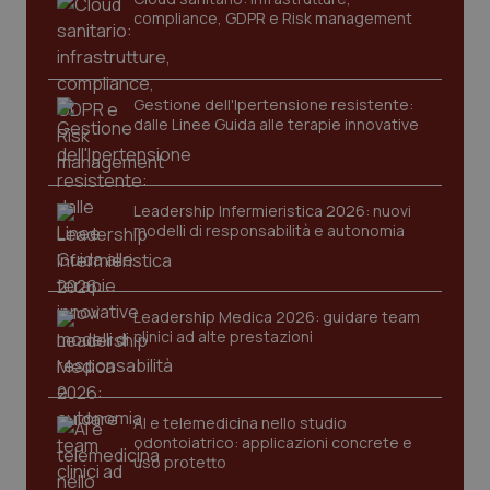
compliance, GDPR e Risk management
Gestione dell'Ipertensione resistente:
dalle Linee Guida alle terapie innovative
Leadership Infermieristica 2026: nuovi
modelli di responsabilità e autonomia
tracking-sites-ironfish-
www.quotidianosanita.it
4
tracking-enable
settim
2 gior
Leadership Medica 2026: guidare team
clinici ad alte prestazioni
tracking-sites-ironfish-
www.quotidianosanita.it
4
session-id
settim
2 gior
AI e telemedicina nello studio
odontoiatrico: applicazioni concrete e
uso protetto