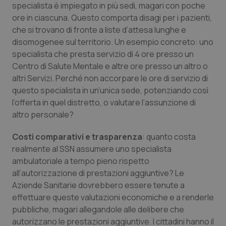
specialista è impiegato in più sedi, magari con poche
Piemonte
HIV
ore in ciascuna. Questo comporta disagi per i pazienti,
che si trovano di fronte a liste d’attesa lunghe e
disomogenee sul territorio. Un esempio concreto: uno
Provincia Autonoma di Bolzano
Infezioni & Febbre
specialista che presta servizio di 4 ore presso un
Centro di Salute Mentale e altre ore presso un altro o
Provincia Autonoma di Trento
Ipertensione & Scompenso
altri Servizi. Perché non accorpare le ore di servizio di
questo specialista in un’unica sede, potenziando così
Puglia
Malattie rare
l’offerta in quel distretto, o valutare l’assunzione di
altro personale?
Sardegna
Malattia di Crohn & Rettocolite Ulcerosa
Costi comparativi e trasparenza
: quanto costa
Sicilia
Neuroscienze & patologie neurodegenerative
realmente al SSN assumere uno specialista
ambulatoriale a tempo pieno rispetto
all’autorizzazione di prestazioni aggiuntive? Le
Toscana
Obesità
Aziende Sanitarie dovrebbero essere tenute a
effettuare queste valutazioni economiche e a renderle
Umbria
Oftalmologia
pubbliche, magari allegandole alle delibere che
autorizzano le prestazioni aggiuntive. I cittadini hanno il