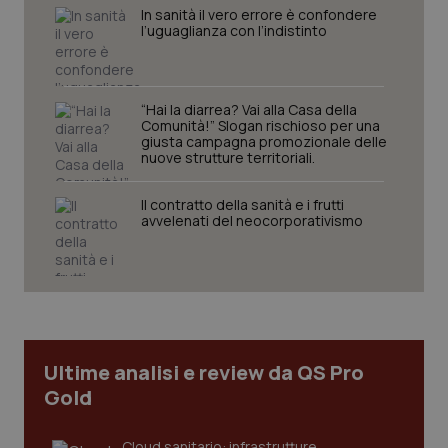
navigazione sulle pagine e l'accesso alle aree
In sanità il vero errore è confondere
protette del sito. Il sito web non è in grado di
l’uguaglianza con l’indistinto
funzionare correttamente senza questi cookie.
Nome
Fornitore
/
Dominio
Scaden
VISITOR_PRIVACY_METADATA
5 mesi
YouTube
“Hai la diarrea? Vai alla Casa della
settim
.youtube.com
Comunità!” Slogan rischioso per una
giusta campagna promozionale delle
nuove strutture territoriali.
Il contratto della sanità e i frutti
avvelenati del neocorporativismo
Ultime analisi e review da QS Pro
Gold
CookieScriptConsent
5 mesi
CookieScript
settim
www.quotidianosanita.it
Cloud sanitario: infrastrutture,