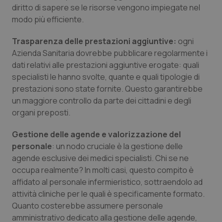
Valle D’Aosta
Oncodermatologia
diritto di sapere se le risorse vengono impiegate nel
modo più efficiente.
Veneto
Oncoematologia
Trasparenza delle prestazioni aggiuntive:
ogni
Oncologia & Nutrizione
Azienda Sanitaria dovrebbe pubblicare regolarmente i
dati relativi alle prestazioni aggiuntive erogate: quali
specialisti le hanno svolte, quante e quali tipologie di
Psoriasi & pelle
prestazioni sono state fornite. Questo garantirebbe
un maggiore controllo da parte dei cittadini e degli
Quotidiano Cardiologia
organi preposti.
Quotidiano Chirurgia
Gestione delle agende e valorizzazione del
personale
: un nodo cruciale è la gestione delle
Quotidiano Oncologia
agende esclusive dei medici specialisti. Chi se ne
occupa realmente? In molti casi, questo compito è
Quotidiano Pediatria
affidato al personale infermieristico, sottraendolo ad
attività cliniche per le quali è specificamente formato.
Quanto costerebbe assumere personale
Rene & patologie urogenitali
amministrativo dedicato alla gestione delle agende,