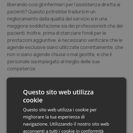
liberando così gli infermieri per l’assistenza diretta ai
Salute orale & impianti
pazienti? Questo potrebbe tradursi in un
miglioramento della qualità del servizio e in una
Sangue & coagulazione
maggiore soddisfazione sia dei professionisti che dei
pazienti. Inoltre, prima di stanziare fondi per le
Tiroide
prestazioni aggiuntive, è necessario verificare che le
agende esclusive siano utilizzate correttamente, che
Tumore al seno
non vi siano agende chiuse o mal gestite, e che il
personale sia impiegato al meglio delle sue
Tumore ovarico
competenze.
Ritengo che la “ricetta” per un SSN più efficiente e
Tumori del Polmone & Testa Collo
sostenibile non sia sempre e solo quella di aggiungere
Questo sito web utilizza
finanziamenti. Un buon management, una
cookie
Tumori gastrointestinali
riorganizzazione dei processi e una valorizzazione
Questo sito web utilizza i cookie per
delle risorse umane sono altrettanto importanti, se
Ulcera & Reflusso
migliorare la tua esperienza di
non di più.
navigazione. Utilizzando il nostro sito web
Vaccini
Marco Pingitore
acconsenti a tutti i cookie in conformità