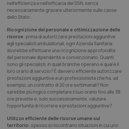
nell’efficienza e nell’efficacia del SSN, senza
Calabria
Asma & BPCO
necessariamente gravare ulteriormente sulle casse
dello Stato:
Campania
Car-T
Ricognizione del personale e ottimizzazione delle
Emilia-Romagna
Colesterolo & coronaropatie
risorse
: prima di autorizzare prestazioni aggiuntive
agli specialisti ambulatoriali, ogni Azienda Sanitaria
Friuli Venezia Giulia
Dermatite Atopica
dovrebbe effettuare una ricognizione approfondita
del personale dipendente e convenzionato. Quanti
Lazio
Diabete & glucometri
sono gli specialisti, in quali branche operano e qual è il
loro orario di servizio? È davvero efficiente autorizzare
prestazioni aggiuntive a un professionista che ha, ad
Liguria
Disturbi dell’umore
esempio, un contratto di 20 ore settimanali? Non
sarebbe più logico completare il suo orario fino alle 38
Lombardia
Dolore
ore previste e, solo successivamente, valutare
l’opportunità di ricorrere a prestazioni aggiuntive?
Marche
Donna & Salute
Utilizzo efficiente delle risorse umane sul
Molise
Epatiti
territorio
: spesso si riscontrano situazioni in cui uno