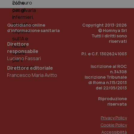
Quotidiano online
Copyright 2013-2026
d'informazione sanitaria
© Homnya Srl
Tutti i diritti sono
riservati
Direttore
Fornitore
/
responsabile
Nome
Scadenza
Descrizion
P.I. e C.F. 13026241003
Dominio
Luciano Fassari
Nome
Fornitore
/
Dominio
Scadenza
Des
_ga_0VMQEQKQ1N
.quotidianosanita.it
1 anno 1
Questo
Iscrizione al ROC
Direttore editoriale
mese
cookie
VISITOR_INFO1_LIVE
5 mesi 4
Que
Google LLC
n.34308
viene
settimane
imp
.youtube.com
Francesco Maria Avitto
utilizzato
Iscrizione Tribunale
You
da Google
ten
di Roma n.115/2013
Analytics
pre
del 22/05/2013
per
del
mantener
vid
lo stato
inco
Riproduzione
della
può
riservata
sessione.
det
vis
web
Privacy Policy
uti
nuo
Cookie Policy
ver
dell
Accessibilità