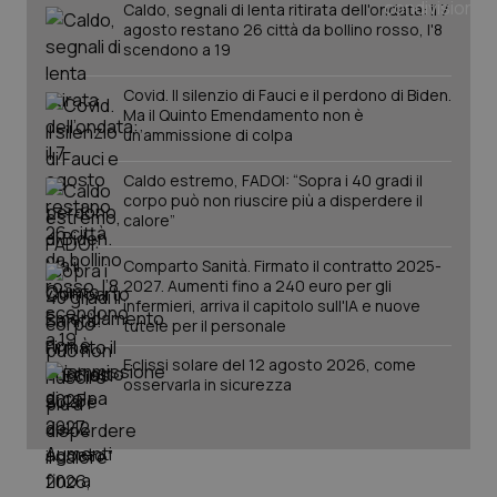
Caldo, segnali di lenta ritirata dell'ondata: il 7
agosto restano 26 città da bollino rosso, l'8
scendono a 19
PHPSESSID
Sessio
PHP.net
www.quotidianosanita.it
Covid. Il silenzio di Fauci e il perdono di Biden.
Ma il Quinto Emendamento non è
un’ammissione di colpa
Caldo estremo, FADOI: “Sopra i 40 gradi il
corpo può non riuscire più a disperdere il
calore”
Comparto Sanità. Firmato il contratto 2025-
2027. Aumenti fino a 240 euro per gli
infermieri, arriva il capitolo sull'IA e nuove
tutele per il personale
Eclissi solare del 12 agosto 2026, come
osservarla in sicurezza
_ga_KM60CM4NPH
.quotidianosanita.it
1 anno
mes