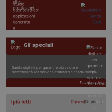
_ga
1 anno
Google LLC
mes
.quotidianosanita.it
Gli speciali
Sanità digitale per garantire più salute e
sostenibilità. Ma servono standard e condivisione
Tutti gli speciali
I più letti
[7 giorni]
[30 giorni]