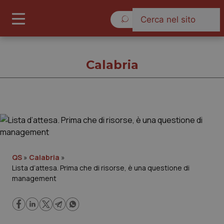
Sabato 8 Agosto 2026
Calabria
Calabria
Cronache
QS
»
Calabria
»
Lista d’attesa. Prima che di risorse, è una questione di
Governo e Parlamento
management
Regioni e Asl
Lavoro e Professioni