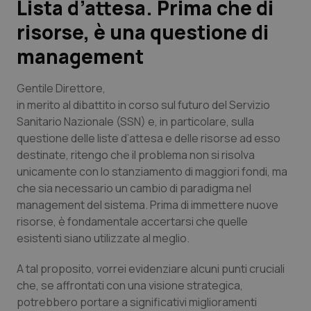
Lista d’attesa. Prima che di
risorse, è una questione di
Scienza e Farmaci
management
Studi e Analisi
Gentile Direttore,
Lettere al direttore
in merito al dibattito in corso sul futuro del Servizio
Sanitario Nazionale (SSN) e, in particolare, sulla
questione delle liste d’attesa e delle risorse ad esso
Edizioni Regionali
destinate, ritengo che il problema non si risolva
unicamente con lo stanziamento di maggiori fondi, ma
QS Pro
che sia necessario un cambio di paradigma nel
management del sistema. Prima di immettere nuove
Professionisti Sanitari.AI
risorse, è fondamentale accertarsi che quelle
esistenti siano utilizzate al meglio.
Abruzzo
QS Pro Gold
A tal proposito, vorrei evidenziare alcuni punti cruciali
QS Club
Newsletter
Basilicata
Artrite & artrosi
che, se affrontati con una visione strategica,
potrebbero portare a significativi miglioramenti