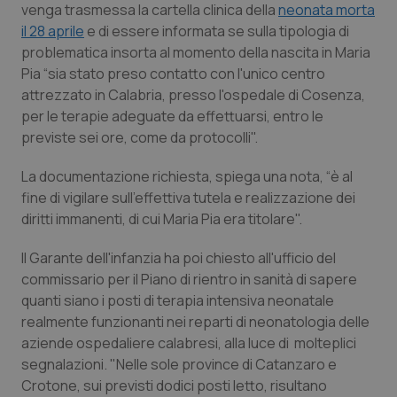
venga trasmessa la cartella clinica della
neonata morta
Calabria
Asma & BPCO
il 28 aprile
e di essere informata se sulla tipologia di
problematica insorta al momento della nascita in Maria
Campania
Car-T
Pia “sia stato preso contatto con l'unico centro
attrezzato in Calabria, presso l'ospedale di Cosenza,
Emilia-Romagna
Colesterolo & coronaropatie
per le terapie adeguate da effettuarsi, entro le
previste sei ore, come da protocolli".
Friuli Venezia Giulia
Dermatite Atopica
La documentazione richiesta, spiega una nota, “è al
Lazio
Diabete & glucometri
fine di vigilare sull'effettiva tutela e realizzazione dei
diritti immanenti, di cui Maria Pia era titolare".
Liguria
Disturbi dell’umore
Il Garante dell'infanzia ha poi chiesto all'ufficio del
commissario per il Piano di rientro in sanità di sapere
Lombardia
Dolore
quanti siano i posti di terapia intensiva neonatale
realmente funzionanti nei reparti di neonatologia delle
Marche
Donna & Salute
aziende ospedaliere calabresi, alla luce di molteplici
segnalazioni. "Nelle sole province di Catanzaro e
Molise
Epatiti
Crotone, sui previsti dodici posti letto, risultano