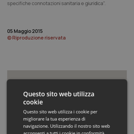
Valle D’Aosta
Oncodermatologia
specifiche connotazioni sanitaria e giuridica".
Veneto
Oncoematologia
05 Maggio 2015
Oncologia & Nutrizione
© Riproduzione riservata
Psoriasi & pelle
Quotidiano Cardiologia
Quotidiano Chirurgia
Potrebbe interessarti in
Questo sito web utilizza
Quotidiano Oncologia
Calabria
cookie
Quotidiano Pediatria
Questo sito web utilizza i cookie per
Settimana della Scienza dello
migliorare la tua esperienza di
Spallanzani: capire la ricerca per
Rene & patologie urogenitali
comprendere il presente
navigazione. Utilizzando il nostro sito web
acconsenti a tutti i cookie in conformità