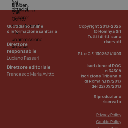
PHPSESSID
Sessio
PHP.net
www.quotidianosanita.it
Quotidiano online
Copyright 2013-2026
d'informazione sanitaria
© Homnya Srl
Tutti i diritti sono
riservati
Direttore
responsabile
P.I. e C.F. 13026241003
Luciano Fassari
Iscrizione al ROC
Direttore editoriale
n.34308
Francesco Maria Avitto
Iscrizione Tribunale
di Roma n.115/2013
del 22/05/2013
Riproduzione
riservata
Privacy Policy
Cookie Policy
_ga_KM60CM4NPH
.quotidianosanita.it
1 anno
mes