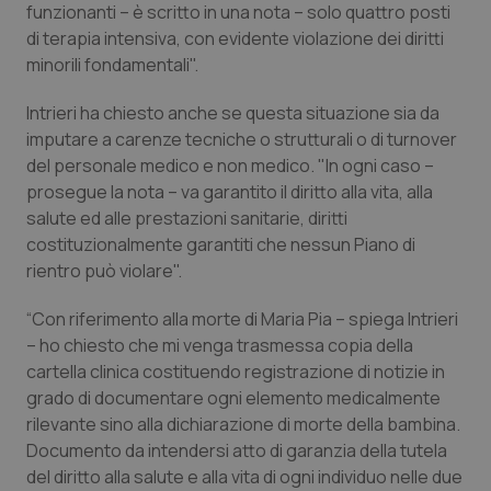
funzionanti – è scritto in una nota – solo quattro posti
Piemonte
HIV
di terapia intensiva, con evidente violazione dei diritti
minorili fondamentali".
Provincia Autonoma di Bolzano
Infezioni & Febbre
Intrieri ha chiesto anche se questa situazione sia da
imputare a carenze tecniche o strutturali o di turnover
Provincia Autonoma di Trento
Ipertensione & Scompenso
del personale medico e non medico. "In ogni caso –
prosegue la nota – va garantito il diritto alla vita, alla
Puglia
Malattie rare
salute ed alle prestazioni sanitarie, diritti
costituzionalmente garantiti che nessun Piano di
Sardegna
Malattia di Crohn & Rettocolite Ulcerosa
rientro può violare".
“Con riferimento alla morte di Maria Pia – spiega Intrieri
Sicilia
Neuroscienze & patologie neurodegenerative
– ho chiesto che mi venga trasmessa copia della
cartella clinica costituendo registrazione di notizie in
Toscana
Obesità
grado di documentare ogni elemento medicalmente
rilevante sino alla dichiarazione di morte della bambina.
Umbria
Oftalmologia
Documento da intendersi atto di garanzia della tutela
del diritto alla salute e alla vita di ogni individuo nelle due