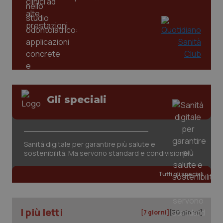
Gli speciali
tracking-sites-ironfish-
www.quotidianosanita.it
4
tracking-enable
settim
2 gior
Sanità digitale per garantire più salute e
sostenibilità. Ma servono standard e condivisione
tracking-sites-ironfish-
www.quotidianosanita.it
4
Tutti gli speciali
session-id
settim
2 gior
I più letti
[7 giorni]
[30 giorni]