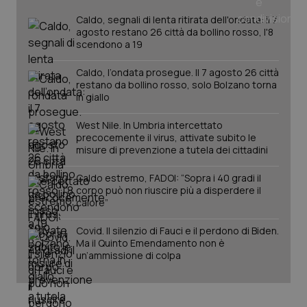
_ga
1 anno
Google LLC
mes
.quotidianosanita.it
Caldo, segnali di lenta ritirata dell'ondata: il 7
agosto restano 26 città da bollino rosso, l'8
scendono a 19
Caldo, l’ondata prosegue. Il 7 agosto 26 città
restano da bollino rosso, solo Bolzano torna
in giallo
West Nile. In Umbria intercettato
precocemente il virus, attivate subito le
misure di prevenzione a tutela dei cittadini
Caldo estremo, FADOI: “Sopra i 40 gradi il
corpo può non riuscire più a disperdere il
calore”
Covid. Il silenzio di Fauci e il perdono di Biden.
Ma il Quinto Emendamento non è
un’ammissione di colpa