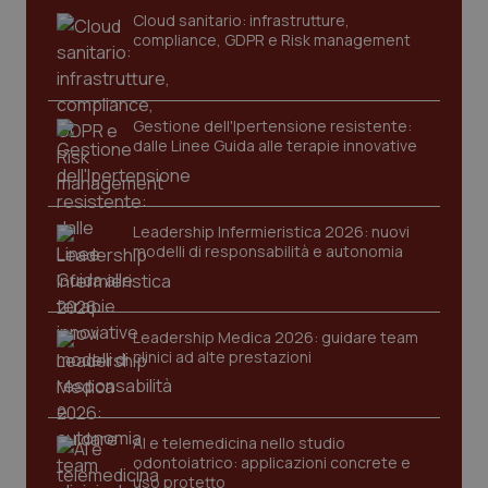
navigazione sulle pagine e l'accesso alle aree
Cloud sanitario: infrastrutture,
protette del sito. Il sito web non è in grado di
compliance, GDPR e Risk management
funzionare correttamente senza questi cookie.
Nome
Fornitore
/
Dominio
Scaden
VISITOR_PRIVACY_METADATA
5 mesi
YouTube
settim
Gestione dell'Ipertensione resistente:
.youtube.com
dalle Linee Guida alle terapie innovative
Leadership Infermieristica 2026: nuovi
modelli di responsabilità e autonomia
Leadership Medica 2026: guidare team
clinici ad alte prestazioni
AI e telemedicina nello studio
CookieScriptConsent
5 mesi
odontoiatrico: applicazioni concrete e
CookieScript
settim
www.quotidianosanita.it
uso protetto