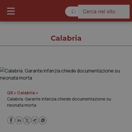
Lunedì 10 Agosto 2026
Calabria
Calabria
Cronache
QS
»
Calabria
»
Calabria. Garante infanzia chiede documentazione su
Governo e Parlamento
neonata morta
Regioni e Asl
Lavoro e Professioni