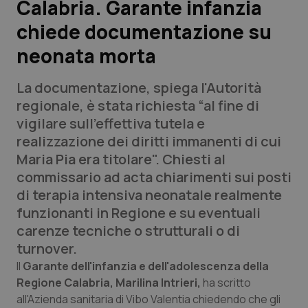
Calabria. Garante infanzia
chiede documentazione su
Scienza e Farmaci
neonata morta
Studi e Analisi
La documentazione, spiega l'Autorità
Lettere al direttore
regionale, è stata richiesta “al fine di
vigilare sull'effettiva tutela e
Edizioni Regionali
realizzazione dei diritti immanenti di cui
Maria Pia era titolare". Chiesti al
QS Pro
commissario ad acta chiarimenti sui posti
di terapia intensiva neonatale realmente
Professionisti Sanitari.AI
funzionanti in Regione e su eventuali
carenze tecniche o strutturali o di
Abruzzo
QS Pro Gold
turnover.
Il
Garante dell'infanzia e dell'adolescenza della
QS Club
Newsletter
Basilicata
Artrite & artrosi
Regione Calabria, Marilina Intrieri,
ha scritto
all'Azienda sanitaria di Vibo Valentia chiedendo che gli