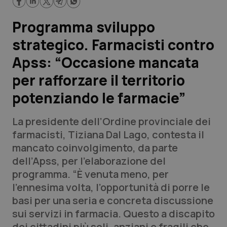
Lavoro e Professioni
Programma sviluppo
Scienza e Farmaci
strategico. Farmacisti contro
Apss: “Occasione mancata
Studi e Analisi
per rafforzare il territorio
Lettere al direttore
potenziando le farmacie”
Edizioni Regionali
La presidente dell’Ordine provinciale dei
farmacisti, Tiziana Dal Lago, contesta il
QS Pro
mancato coinvolgimento, da parte
dell’Apss, per l’elaborazione del
Professionisti Sanitari.AI
programma. “È venuta meno, per
l’ennesima volta, l’opportunità di porre le
Abruzzo
QS Pro Gold
basi per una seria e concreta discussione
sui servizi in farmacia. Questo a discapito
QS Club
Newsletter
Basilicata
Artrite & artrosi
dei cittadini più soli, anziani e fragili che