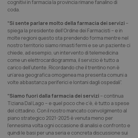
Molise
Epatiti
cognitivi in farmacia la provincia rimane fanalino di
coda.
Piemonte
HIV
“Si sente parlare molto della farmacia dei servizi
–
spiega la presidente dell’Ordine dei Farmacisti – e in
Provincia Autonoma di Bolzano
Infezioni & Febbre
molte regioni questo sta prendendo forma mentre nel
nostro territorio siamo rimasti fermi e se un paziente ci
Provincia Autonoma di Trento
Ipertensione & Scompenso
chiede, ad esempio, un intervento di telemedicina
come un elettrocardiogramma, il servizio è tutto a
Puglia
Malattie rare
carico dell’utente. Ricordando che il trentino non è
un’area geografica omogenea ma presenta comuni a
Sardegna
Malattia di Crohn & Rettocolite Ulcerosa
volte abbastanza periferici e lontani dagli ospedali”.
“Siamo fuori dalla farmacia dei servizi
– continua
Sicilia
Neuroscienze & patologie neurodegenerative
Tiziana Dal Lago – e quel poco che c’è, è tutto a spese
del cittadino. Con il nostro mancato coinvolgimento al
Toscana
Obesità
piano strategico 2021-2025 è venuta meno per
l’ennesima volta ogni occasione di analisi e confronto e
Umbria
Oftalmologia
quindi le basi per una seria e concreta discussione sui