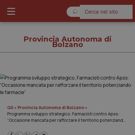
Venerdì 7 Agosto 2026
Provincia Autonoma di
Bolzano
Provincia Autonoma di
Bolzano
Cronache
Governo e Parlamento
QS
»
Provincia Autonoma di Bolzano
»
Programma sviluppo strategico. Farmacisti contro Apss:
“Occasione mancata per rafforzare il territorio potenziando
Regioni e Asl
le farmacie”