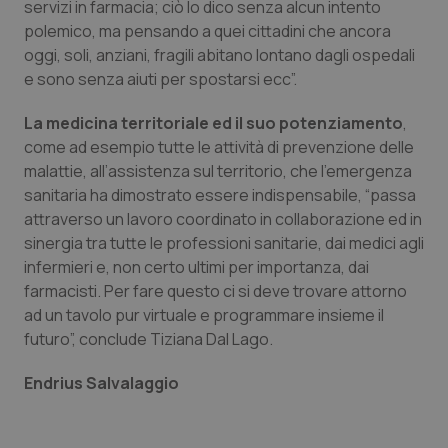
servizi in farmacia; ciò lo dico senza alcun intento
Valle D’Aosta
Oncodermatologia
polemico, ma pensando a quei cittadini che ancora
oggi, soli, anziani, fragili abitano lontano dagli ospedali
Veneto
Oncoematologia
e sono senza aiuti per spostarsi ecc”.
La medicina territoriale ed il suo potenziamento
,
Oncologia & Nutrizione
come ad esempio tutte le attività di prevenzione delle
malattie, all’assistenza sul territorio, che l’emergenza
Psoriasi & pelle
sanitaria ha dimostrato essere indispensabile, “passa
attraverso un lavoro coordinato in collaborazione ed in
Quotidiano Cardiologia
sinergia tra tutte le professioni sanitarie, dai medici agli
infermieri e, non certo ultimi per importanza, dai
Quotidiano Chirurgia
farmacisti. Per fare questo ci si deve trovare attorno
ad un tavolo pur virtuale e programmare insieme il
Quotidiano Oncologia
futuro”, conclude Tiziana Dal Lago.
Endrius Salvalaggio
Quotidiano Pediatria
Rene & patologie urogenitali