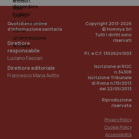
Quotidiano online
Copyright 2013-2026
d'informazione sanitaria
© Homnya Srl
Tutti i diritti sono
riservati
Direttore
responsabile
P.I. e C.F. 13026241003
Luciano Fassari
_ga_KM60CM4NPH
.quotidianosanita.it
1 anno
mes
Iscrizione al ROC
Direttore editoriale
n.34308
Francesco Maria Avitto
Iscrizione Tribunale
di Roma n.115/2013
del 22/05/2013
Riproduzione
riservata
Privacy Policy
Fornitore
/
Nome
Scadenza
Descrizion
Dominio
Cookie Policy
Nome
Fornitore
/
Dominio
Scadenza
Des
Accessibilità
_ga_0VMQEQKQ1N
.quotidianosanita.it
1 anno 1
Questo
mese
cookie