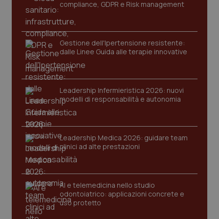
compliance, GDPR e Risk management
Gestione dell'Ipertensione resistente:
dalle Linee Guida alle terapie innovative
Leadership Infermieristica 2026: nuovi
CookieScriptConsent
5 mesi
CookieScript
modelli di responsabilità e autonomia
settim
www.quotidianosanita.it
Leadership Medica 2026: guidare team
clinici ad alte prestazioni
AI e telemedicina nello studio
odontoiatrico: applicazioni concrete e
uso protetto
tracking-sites-ironfish-
www.quotidianosanita.it
4