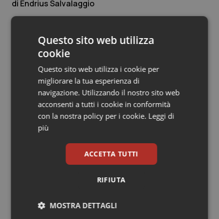
Endrius Salvalaggio
Salute orale & impianti
10 Giugno 2021
© Riproduzione riservata
Questo sito web utilizza
Sangue & coagulazione
cookie
Questo sito web utilizza i cookie per
Tiroide
migliorare la tua esperienza di
navigazione. Utilizzando il nostro sito web
Tumore al seno
acconsenti a tutti i cookie in conformità
Potrebbe interessarti in
con la nostra policy per i cookie.
Leggi di
Tumore ovarico
Provincia Autonoma di
più
Bolzano
Tumori del Polmone & Testa Collo
ACCETTA TUTTI
Tumori gastrointestinali
Cresce la ricerca in Emilia-Romagna:
RIFIUTA
nel 2025 condotti 1.530 studi, il
numero più alto degli ultimi cinque
Ulcera & Reflusso
anni
MOSTRA DETTAGLI