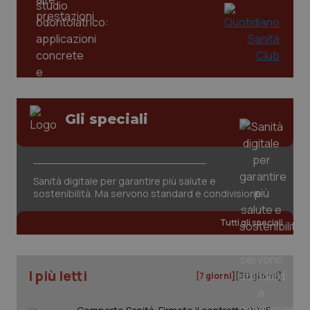
tracking-enable
settim
2 gior
tracking-sites-ironfish-
www.quotidianosanita.it
4
session-id
settim
2 gior
Gli speciali
_ga
1 anno
Google LLC
mes
.quotidianosanita.it
Sanità digitale per garantire più salute e
sostenibilità. Ma servono standard e condivisione
Tutti gli speciali
I più letti
[7 giorni]
[30 giorni]