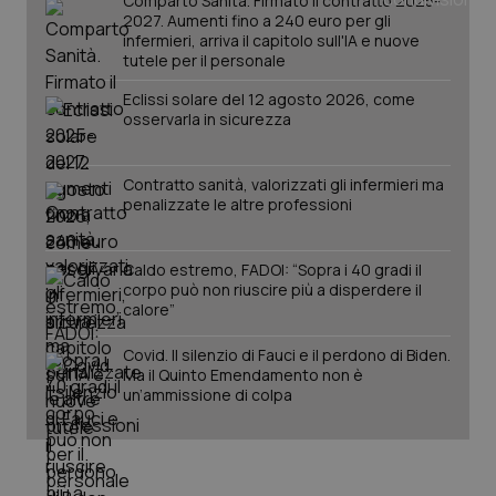
Comparto Sanità. Firmato il contratto 2025-
2027. Aumenti fino a 240 euro per gli
infermieri, arriva il capitolo sull'IA e nuove
tutele per il personale
Eclissi solare del 12 agosto 2026, come
osservarla in sicurezza
Contratto sanità, valorizzati gli infermieri ma
penalizzate le altre professioni
Caldo estremo, FADOI: “Sopra i 40 gradi il
corpo può non riuscire più a disperdere il
calore”
PHPSESSID
Sessio
PHP.net
www.quotidianosanita.it
Covid. Il silenzio di Fauci e il perdono di Biden.
Ma il Quinto Emendamento non è
un’ammissione di colpa