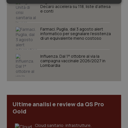
Vaccini
Puglia. Unità di crisi sanitaria al lavoro,
Necessari
Statistici
Marketing
Decaro accelera su 118, liste d’attesa
e conti
Farmaci. Puglia, dal 3 agosto alert
informatico per segnalare l’esistenza
di un equivalente meno costoso
Necessari
Statistici
Marketing
I cookie necessari contribuiscono a rendere fruibile il
Influenza. Dal 1° ottobre al via la
sito web abilitandone funzionalità di base quali la
campagna vaccinale 2026/2027 in
navigazione sulle pagine e l'accesso alle aree
Lombardia
protette del sito. Il sito web non è in grado di
funzionare correttamente senza questi cookie.
Nome
Fornitore
/
Dominio
Scaden
VISITOR_PRIVACY_METADATA
5 mesi
YouTube
settim
.youtube.com
Ultime analisi e review da QS Pro
Gold
Cloud sanitario: infrastrutture,