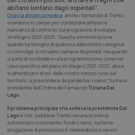
abitano lontano dagli ospedali”.
Calabria
Asma & BPCO
Dopo la dirigenza medica
, anche i farmacisti di Trento
scendono in campo per contestare all’Apss la
Campania
Car-T
mancanza di confronto sul programma di sviluppo
strategico 2021-2025. “Questa amministrazione
Emilia-Romagna
Colesterolo & coronaropatie
quando ha bisogno di qualcosa dalla nostra categoria
ci coinvolge, e noi siamo sempre disponibili, ma quando
Friuli Venezia Giulia
Dermatite Atopica
si parla di condividere una programmazione come nel
caso specifico del piano strategico 2021-2025, allora
Lazio
Diabete & glucometri
si dimenticano di noi, dello nostro stesso ruolo sul
territorio, a prescindere da pandemia o meno”, tuona la
presidente dell’Ordine dei Farmacisti
Tiziana Dal
Liguria
Disturbi dell’umore
Lago.
Lombardia
Dolore
Il problema principale che solleva la presidente Dal
Lago
è che, sebbene Trento sia una provincia
Marche
Donna & Salute
autonoma e nonostante i fondi ci siano, sul tema
erogazione di prestazioni in telemedicina e servizi