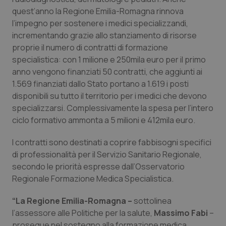
Calabria
Asma & BPCO
quest’anno la Regione Emilia-Romagna rinnova
l’impegno per sostenere i medici specializzandi,
Campania
Car-T
incrementando grazie allo stanziamento di risorse
proprie il numero di contratti di formazione
specialistica: con 1 milione e 250mila euro per il primo
Emilia-Romagna
Colesterolo & coronaropatie
anno vengono finanziati 50 contratti, che aggiunti ai
1.569 finanziati dallo Stato portano a 1.619 i posti
Friuli Venezia Giulia
Dermatite Atopica
disponibili su tutto il territorio per i medici che devono
specializzarsi. Complessivamente la spesa per l’intero
Lazio
Diabete & glucometri
ciclo formativo ammonta a 5 milioni e 412mila euro.
Liguria
Disturbi dell’umore
I contratti sono destinati a coprire fabbisogni specifici
di professionalità per il Servizio Sanitario Regionale,
Lombardia
Dolore
secondo le priorità espresse dall’Osservatorio
Regionale Formazione Medica Specialistica.
Marche
Donna & Salute
“La Regione Emilia-Romagna –
sottolinea
l’assessore alle Politiche per la salute,
Massimo Fabi
–
Molise
Epatiti
prosegue nel sostegno alla formazione medica