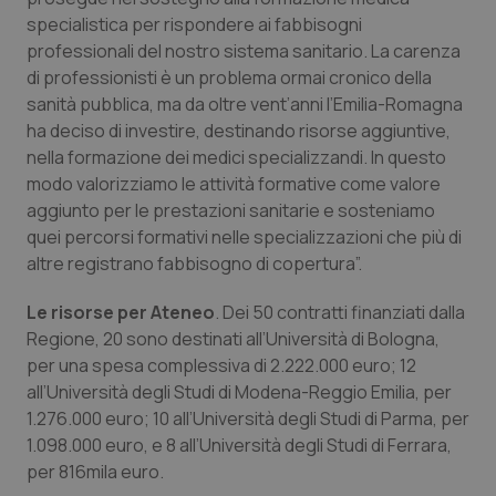
specialistica per rispondere ai fabbisogni
Piemonte
HIV
professionali del nostro sistema sanitario. La carenza
di professionisti è un problema ormai cronico della
Provincia Autonoma di Bolzano
Infezioni & Febbre
sanità pubblica, ma da oltre vent’anni l’Emilia-Romagna
ha deciso di investire, destinando risorse aggiuntive,
Provincia Autonoma di Trento
Ipertensione & Scompenso
nella formazione dei medici specializzandi. In questo
modo valorizziamo le attività formative come valore
aggiunto per le prestazioni sanitarie e sosteniamo
Puglia
Malattie rare
quei percorsi formativi nelle specializzazioni che più di
altre registrano fabbisogno di copertura”.
Sardegna
Malattia di Crohn & Rettocolite Ulcerosa
Le risorse per Ateneo
. Dei 50 contratti finanziati dalla
Sicilia
Neuroscienze & patologie neurodegenerative
Regione, 20 sono destinati all’Università di Bologna,
per una spesa complessiva di 2.222.000 euro; 12
Toscana
Obesità
all’Università degli Studi di Modena-Reggio Emilia, per
1.276.000 euro; 10 all’Università degli Studi di Parma, per
Umbria
Oftalmologia
1.098.000 euro, e 8 all’Università degli Studi di Ferrara,
per 816mila euro.