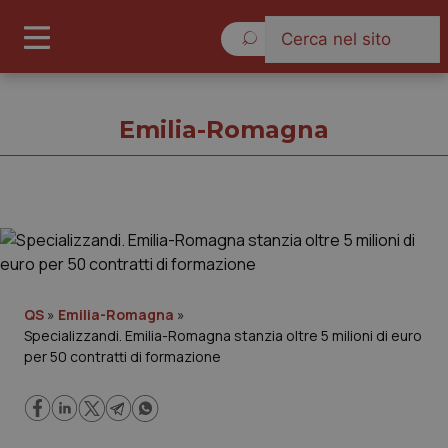
Giovedì 6 Agosto 2026
Emilia-Romagna
Emilia-Romagna
Cronache
QS
»
Emilia-Romagna
»
Specializzandi. Emilia-Romagna stanzia oltre 5 milioni di euro
Governo e Parlamento
per 50 contratti di formazione
Regioni e Asl
Lavoro e Professioni