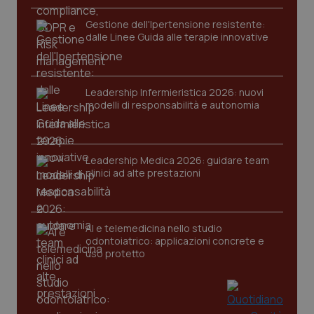
Gestione dell'Ipertensione resistente:
dalle Linee Guida alle terapie innovative
Leadership Infermieristica 2026: nuovi
modelli di responsabilità e autonomia
tracking-sites-ironfish-
www.quotidianosanita.it
4
tracking-enable
settim
2 gior
Leadership Medica 2026: guidare team
clinici ad alte prestazioni
tracking-sites-ironfish-
www.quotidianosanita.it
4
session-id
settim
AI e telemedicina nello studio
2 gior
odontoiatrico: applicazioni concrete e
uso protetto
_ga
1 anno
Google LLC
mes
.quotidianosanita.it