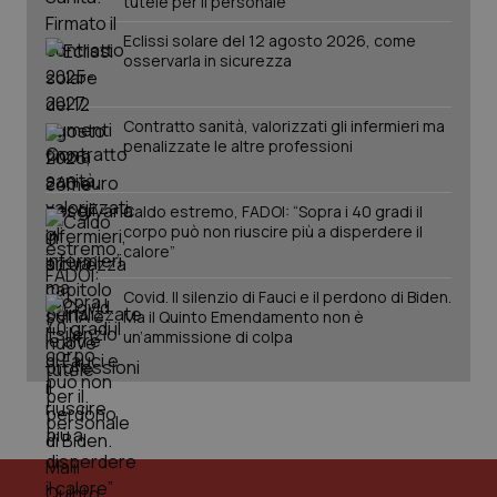
tutele per il personale
PHPSESSID
Sessio
PHP.net
Eclissi solare del 12 agosto 2026, come
www.quotidianosanita.it
osservarla in sicurezza
Contratto sanità, valorizzati gli infermieri ma
penalizzate le altre professioni
Caldo estremo, FADOI: “Sopra i 40 gradi il
corpo può non riuscire più a disperdere il
calore”
Covid. Il silenzio di Fauci e il perdono di Biden.
Ma il Quinto Emendamento non è
un’ammissione di colpa
_ga_KM60CM4NPH
.quotidianosanita.it
1 anno
mes