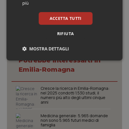
più
24 Novembre 2025
© Riproduzione riservata
ACCETTA TUTTI
RIFIUTA
MOSTRA DETTAGLI
Potrebbe interessarti in
Necessari
Statistici
Marketing
Emilia-Romagna
Cresce la ricerca in Emilia-Romagna:
nel 2025 condotti 1.530 studi, il
numero più alto degli ultimi cinque
Necessari
anni
Statistici
Marketing
I cookie necessari contribuiscono a rendere fruibile il
Medicina generale: 5.965 domande
sito web abilitandone funzionalità di base quali la
non sono 5.965 futuri medici di
navigazione sulle pagine e l'accesso alle aree
famiglia
protette del sito. Il sito web non è in grado di