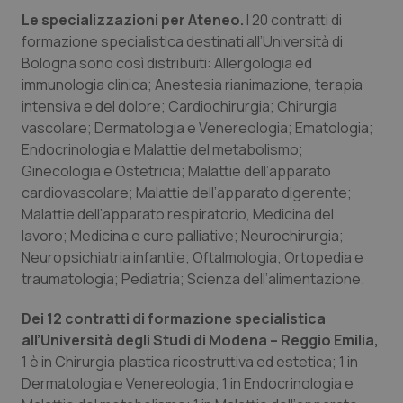
Valle D’Aosta
Oncodermatologia
Le specializzazioni per Ateneo.
I 20 contratti di
formazione specialistica destinati all’Università di
Veneto
Oncoematologia
Bologna sono così distribuiti: Allergologia ed
immunologia clinica; Anestesia rianimazione, terapia
Oncologia & Nutrizione
intensiva e del dolore; Cardiochirurgia; Chirurgia
vascolare; Dermatologia e Venereologia; Ematologia;
Psoriasi & pelle
Endocrinologia e Malattie del metabolismo;
Ginecologia e Ostetricia; Malattie dell’apparato
Quotidiano Cardiologia
cardiovascolare; Malattie dell’apparato digerente;
Malattie dell’apparato respiratorio, Medicina del
lavoro; Medicina e cure palliative; Neurochirurgia;
Quotidiano Chirurgia
Neuropsichiatria infantile; Oftalmologia; Ortopedia e
traumatologia; Pediatria; Scienza dell’alimentazione.
Quotidiano Oncologia
Dei 12 contratti di formazione specialistica
Quotidiano Pediatria
all’Università degli Studi di Modena – Reggio Emilia,
1 è in Chirurgia plastica ricostruttiva ed estetica; 1 in
Rene & patologie urogenitali
Dermatologia e Venereologia; 1 in Endocrinologia e