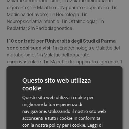
Malattie del metabolismo; 1 in Malattie dell’apparato
Salute orale & impianti
digerente; 1 in Malattie dell’apparato respiratorio; 1 in
Medicina del lavoro; 1 in Neurologia; 1 in
Neuropsichiatria infantile; 1 in Oftalmologia; 1 in
Sangue & coagulazione
Pediatria; 2 in Radiodiagnostica.
Tiroide
I 10 contratti per l’Università degli Studi di Parma
sono così suddivisi:
1 in Endocrinologia e Malattie del
Tumore al seno
metabolismo; 1 in Malattie dell’apparato
cardiovascolare; 1 in Malattie dell’apparato digerente; 1
Tumore ovarico
in Medicina fisica e riabilitativa; 1 in Otorinolaringoiatria;
3 in Pediatria; 2 in Psichiatria.
Questo sito web utilizza
Tumori del Polmone & Testa Collo
cookie
Infine, gli 8 contratti per l’Università degli Studi di
Ferrara sono:
2 in Dermatologia e Venereologia; 2 in
Tumori gastrointestinali
Questo sito web utilizza i cookie per
Endocrinologia e Malattie del metabolismo, 1 in
migliorare la tua esperienza di
Medicina dello sport e dell’Esercizio fisico, 1 in Medicina
Ulcera & Reflusso
navigazione. Utilizzando il nostro sito web
del lavoro e 1 in Radiodiagnostica.
acconsenti a tutti i cookie in conformità
con la nostra policy per i cookie.
Leggi di
Vaccini