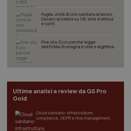
funzionare correttamente senza questi cookie.
Nome
Fornitore
/
Dominio
Scaden
Puglia. Unità di crisi sanitaria al lavoro,
Decaro accelera su 118, liste d’attesa
VISITOR_PRIVACY_METADATA
5 mesi
YouTube
e conti
settim
.youtube.com
Fine vita. Ecco perché legge
dell’Emilia-Romagna è utile e legittima
Ultime analisi e review da QS Pro
Gold
Cloud sanitario: infrastrutture,
CookieScriptConsent
5 mesi
CookieScript
compliance, GDPR e Risk management
settim
www.quotidianosanita.it