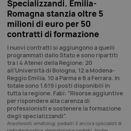
Specializzandi. Emilia-
Romagna stanzia oltre 5
Scienza e Farmaci
milioni di euro per 50
Studi e Analisi
contratti di formazione
Lettere al direttore
I nuovi contratti si aggiungono a quelli
programmati dallo Stato e sono ripartiti
Edizioni Regionali
tra i 4 Atenei della Regione: 20
all’Università di Bologna, 12 a Modena-
QS Pro
Reggio Emilia, 10 a Parma e 8 a Ferrara. In
totale sono 1.619 i posti disponibili in
Professionisti Sanitari.AI
tutta la regione. Fabi: “Risorse aggiuntive
per rispondere alla carenza di
Abruzzo
QS Pro Gold
professionisti e sostenere la formazione
degli specializzandi”.
QS Club
Newsletter
Basilicata
Artrite & artrosi
Anestesisti, ematologi, pediatri. E ancora specialisti di
radiodiagnostica, dermatologi e pediatri. Anche