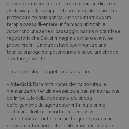
colosso farmaceutico ottiene in cambio una licenza
Calabria
Asma & BPCO
esclusiva per lo sviluppo e la commercializzazione dei
protocolli di terapia genica. Affinché infatti questa
Campania
Car-T
terapia possa diventare un farmaco utilizzabile,
occorrono una serie di passaggi di natura produttiva e
Emilia-Romagna
Colesterolo & coronaropatie
regolatoria che Gsk si impegna a portare avanti nei
prossimi anni. È inoltre in fase sperimentale una
Friuli Venezia Giulia
Dermatite Atopica
tecnica analoga per poter curare e debellare altre sei
malattie genetiche.
Lazio
Diabete & glucometri
Ecco le patologie oggetto dell’accordo:
Liguria
Disturbi dell’umore
– Ada-Scid.
Rara immunodeficienza dovuta alla
mancanza di un enzima essenziale per la maturazione
Lombardia
Dolore
dei linfociti, le cellule deputate alla difesa
dell’organismo da agenti esterni. Fin dalle prime
Marche
Donna & Salute
settimane di vita comporta una eccessiva
suscettibilità alle infezioni: anche quelle più comuni
Molise
Epatiti
come un raffreddore o il morbillo possono risultare