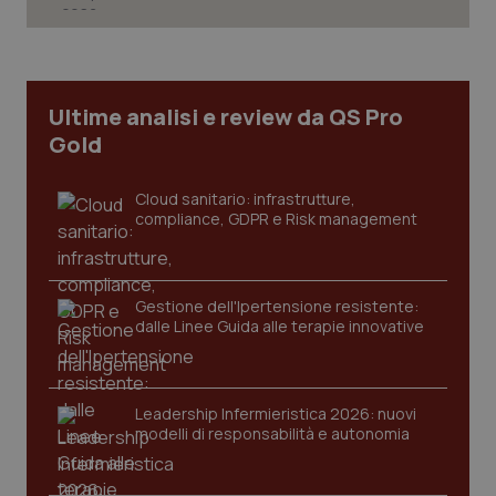
CookieScriptConsent
5 mesi
CookieScript
settim
www.quotidianosanita.it
Ultime analisi e review da QS Pro
Gold
Cloud sanitario: infrastrutture,
compliance, GDPR e Risk management
Gestione dell'Ipertensione resistente:
dalle Linee Guida alle terapie innovative
tracking-sites-ironfish-
www.quotidianosanita.it
4
tracking-enable
settim
2 gior
Leadership Infermieristica 2026: nuovi
modelli di responsabilità e autonomia
tracking-sites-ironfish-
www.quotidianosanita.it
4
session-id
settim