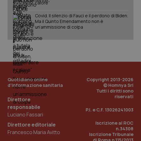
calore”
Covid. Il silenzio di Fauci e il perdono di Biden.
_ga_KM60CM4NPH
.quotidianosanita.it
1 anno
Ma il Quinto Emendamento non è
mes
un’ammissione di colpa
Quotidiano online
Copyright 2013-2026
Fornitore
/
Nome
Scadenza
Descrizion
Dominio
d'informazione sanitaria
© Homnya Srl
Nome
Fornitore
/
Dominio
Scadenza
Des
Tutti i diritti sono
_ga_0VMQEQKQ1N
.quotidianosanita.it
1 anno 1
Questo
riservati
mese
cookie
Direttore
VISITOR_INFO1_LIVE
5 mesi 4
Que
Google LLC
viene
settimane
imp
.youtube.com
responsabile
utilizzato
You
P.I. e C.F. 13026241003
da Google
ten
Luciano Fassari
Analytics
pre
per
del
Iscrizione al ROC
Direttore editoriale
mantener
vid
n.34308
lo stato
inco
Francesco Maria Avitto
della
Iscrizione Tribunale
può
sessione.
det
di Roma n.115/2013