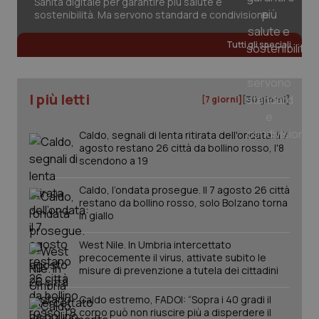
Sanità digitale per garantire più salute e
sostenibilità. Ma servono standard e condivisione
Tutti gli speciali
I più letti
[7 giorni]
[30 giorni]
PHPSESSID
Sessio
PHP.net
www.quotidianosanita.it
Caldo, segnali di lenta ritirata dell'ondata: il 7
agosto restano 26 città da bollino rosso, l'8
scendono a 19
Caldo, l’ondata prosegue. Il 7 agosto 26 città
restano da bollino rosso, solo Bolzano torna
in giallo
West Nile. In Umbria intercettato
precocemente il virus, attivate subito le
misure di prevenzione a tutela dei cittadini
Caldo estremo, FADOI: “Sopra i 40 gradi il
corpo può non riuscire più a disperdere il