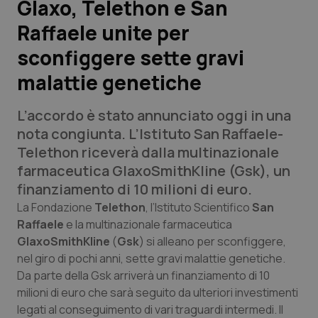
Glaxo, Telethon e San
Raffaele unite per
Scienza e Farmaci
sconfiggere sette gravi
Studi e Analisi
malattie genetiche
Lettere al direttore
L’accordo è stato annunciato oggi in una
nota congiunta. L’Istituto San Raffaele-
Edizioni Regionali
Telethon riceverà dalla multinazionale
farmaceutica GlaxoSmithKline (Gsk), un
QS Pro
finanziamento di 10 milioni di euro.
La Fondazione
Telethon
, l’Istituto Scientifico
San
Professionisti Sanitari.AI
Raffaele
e la multinazionale farmaceutica
GlaxoSmithKline
(
Gsk
) si alleano per sconfiggere,
Abruzzo
QS Pro Gold
nel giro di pochi anni, sette gravi malattie genetiche.
Da parte della Gsk arriverà un finanziamento di 10
QS Club
Newsletter
Basilicata
Artrite & artrosi
milioni di euro che sarà seguito da ulteriori investimenti
legati al conseguimento di vari traguardi intermedi. Il