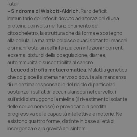
fatali.
Piemonte
HIV
– Sindrome di Wiskott-Aldrich.
Raro deficit
immunitario dei linfociti dovuto ad alterazioni di una
proteina coinvolta nel funzionamento del
Provincia Autonoma di Bolzano
Infezioni & Febbre
citoscheletro, la struttura che dà forma e sostegno
alla cellula. La malattia colpisce quasi soltanto i maschi
Provincia Autonoma di Trento
Ipertensione & Scompenso
e si manifesta sin dall’infanzia con infezioni ricorrenti,
eczema, disturbi della coagulazione, diarrea,
Puglia
Malattie rare
autoimmunità e suscettibilità al cancro.
– Leucodistrofia metacromatica.
Malattia genetica
Sardegna
Malattia di Crohn & Rettocolite Ulcerosa
che colpisce il sistema nervoso dovuta alla mancanza
di un enzima responsabile del riciclo di particolari
Sicilia
Neuroscienze & patologie neurodegenerative
sostanze, i sulfatidi: accumulandosi nel cervello, i
sulfatidi distruggono la mielina (il rivestimento isolante
Toscana
Obesità
delle cellule nervose) e provocano la perdita
progressiva delle capacità intellettive e motorie. Ne
esistono quattro forme, distinte in base all’età di
Umbria
Oftalmologia
insorgenza e alla gravità dei sintomi.