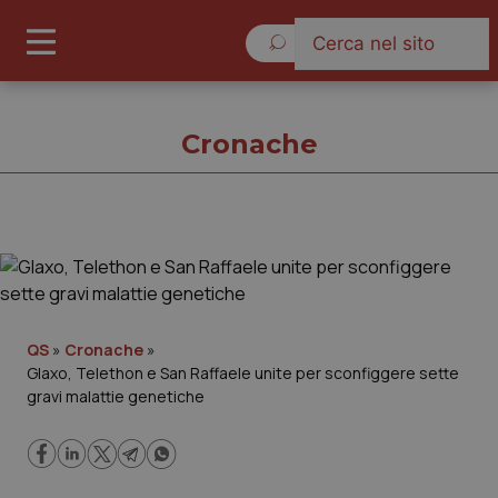
Lunedì 10 Agosto 2026
Cronache
Cronache
Cronache
QS
»
Cronache
»
Glaxo, Telethon e San Raffaele unite per sconfiggere sette
Governo e Parlamento
gravi malattie genetiche
Regioni e Asl
Lavoro e Professioni