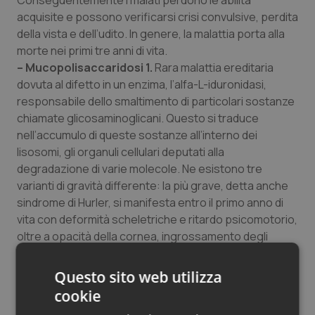
Conseguentemente i malati perdono le abilità
Salute orale & impianti
acquisite e possono verificarsi crisi convulsive, perdita
della vista e dell’udito. In genere, la malattia porta alla
morte nei primi tre anni di vita.
Sangue & coagulazione
– Mucopolisaccaridosi 1.
Rara malattia ereditaria
dovuta al difetto in un enzima, l’alfa-L-iduronidasi,
Tiroide
responsabile dello smaltimento di particolari sostanze
chiamate glicosaminoglicani. Questo si traduce
Tumore al seno
nell’accumulo di queste sostanze all’interno dei
lisosomi, gli organuli cellulari deputati alla
Tumore ovarico
degradazione di varie molecole. Ne esistono tre
varianti di gravità differente: la più grave, detta anche
Tumori del Polmone & Testa Collo
sindrome di Hurler, si manifesta entro il primo anno di
vita con deformità scheletriche e ritardo psicomotorio,
Tumori gastrointestinali
oltre a opacità della cornea, ingrossamento degli
organi interni, problemi cardiaci, bassa statura, ernie.
La morte può avvenire prima dell’adolescenza per
Ulcera & Reflusso
Questo sito web utilizza
complicazioni cardiovascolari e respiratorie.
cookie
Vaccini