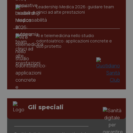
2 gior
Leadership Medica 2026: guidare team
clinici ad alte prestazioni
_ga
1 anno
Google LLC
mes
.quotidianosanita.it
AI e telemedicina nello studio
odontoiatrico: applicazioni concrete e
uso protetto
Gli speciali