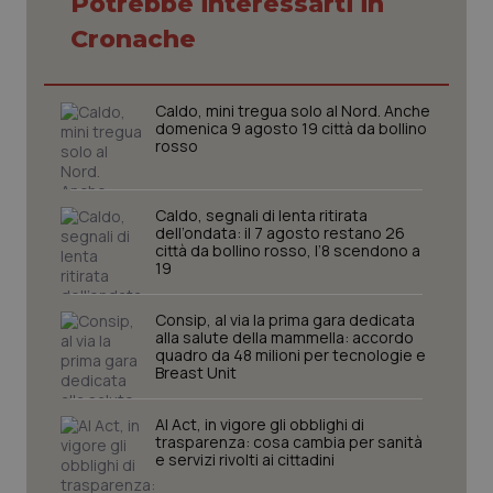
Potrebbe interessarti in
Necessari
Statistici
Marketing
Cronache
I cookie necessari contribuiscono a rendere fruibile il
sito web abilitandone funzionalità di base quali la
navigazione sulle pagine e l'accesso alle aree
Caldo, mini tregua solo al Nord. Anche
protette del sito. Il sito web non è in grado di
domenica 9 agosto 19 città da bollino
funzionare correttamente senza questi cookie.
rosso
Nome
Fornitore
/
Dominio
Scaden
VISITOR_PRIVACY_METADATA
5 mesi
YouTube
Caldo, segnali di lenta ritirata
settim
.youtube.com
dell’ondata: il 7 agosto restano 26
città da bollino rosso, l’8 scendono a
19
Consip, al via la prima gara dedicata
alla salute della mammella: accordo
quadro da 48 milioni per tecnologie e
Breast Unit
AI Act, in vigore gli obblighi di
trasparenza: cosa cambia per sanità
e servizi rivolti ai cittadini