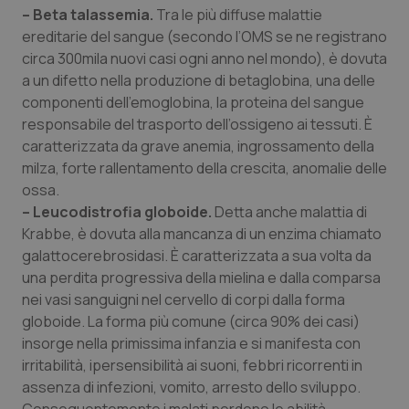
Valle D’Aosta
Oncodermatologia
– Beta talassemia.
Tra le più diffuse malattie
ereditarie del sangue (secondo l’OMS se ne registrano
Veneto
Oncoematologia
circa 300mila nuovi casi ogni anno nel mondo), è dovuta
a un difetto nella produzione di betaglobina, una delle
Oncologia & Nutrizione
componenti dell’emoglobina, la proteina del sangue
responsabile del trasporto dell’ossigeno ai tessuti. È
Psoriasi & pelle
caratterizzata da grave anemia, ingrossamento della
milza, forte rallentamento della crescita, anomalie delle
ossa.
Quotidiano Cardiologia
– Leucodistrofia globoide.
Detta anche malattia di
Krabbe, è dovuta alla mancanza di un enzima chiamato
Quotidiano Chirurgia
galattocerebrosidasi. È caratterizzata a sua volta da
una perdita progressiva della mielina e dalla comparsa
Quotidiano Oncologia
nei vasi sanguigni nel cervello di corpi dalla forma
globoide. La forma più comune (circa 90% dei casi)
Quotidiano Pediatria
insorge nella primissima infanzia e si manifesta con
irritabilità, ipersensibilità ai suoni, febbri ricorrenti in
Rene & patologie urogenitali
assenza di infezioni, vomito, arresto dello sviluppo.