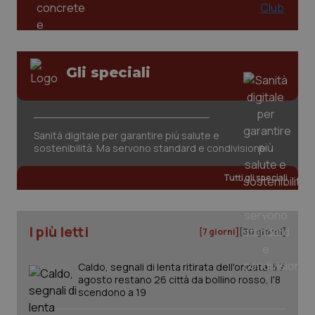
Gli speciali
tracking-sites-ironfish-
www.quotidianosanita.it
4
Sanità digitale per garantire più salute e
tracking-enable
settim
sostenibilità. Ma servono standard e condivisione
2 gior
Tutti gli speciali
tracking-sites-ironfish-
www.quotidianosanita.it
4
session-id
settim
I più letti
2 gior
[7 giorni]
[30 giorni]
Caldo, segnali di lenta ritirata dell'ondata: il 7
agosto restano 26 città da bollino rosso, l'8
_ga
1 anno
Google LLC
scendono a 19
mes
.quotidianosanita.it