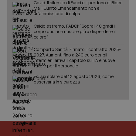
Covid. Il silenzio di Fauci e il perdono di Biden.
Ma il Quinto Emendamento non è
un’ammissione di colpa
Caldo estremo, FADOI: “Sopra i 40 gradi il
corpo può non riuscire più a disperdere il
calore”
Comparto Sanità. Firmato il contratto 2025-
2027. Aumenti fino a 240 euro per gli
infermieri, arriva il capitolo sull'IA e nuove
tutele per il personale
Eclissi solare del 12 agosto 2026, come
osservarla in sicurezza