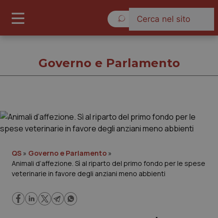
Sabato 8 Agosto 2026
Governo e Parlamento
Governo e Parlamento
Cronache
QS
»
Governo e Parlamento
»
Animali d’affezione. Sì al riparto del primo fondo per le spese
Governo e Parlamento
veterinarie in favore degli anziani meno abbienti
Regioni e Asl
Lavoro e Professioni