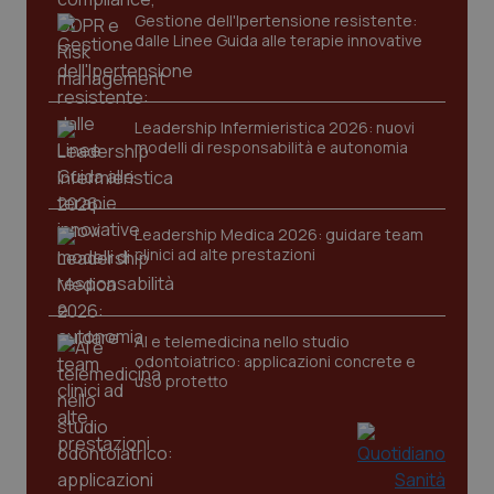
Gestione dell'Ipertensione resistente:
Nome
Fornitore
/
Dominio
Scaden
dalle Linee Guida alle terapie innovative
VISITOR_PRIVACY_METADATA
5 mesi
YouTube
settim
.youtube.com
Leadership Infermieristica 2026: nuovi
modelli di responsabilità e autonomia
Leadership Medica 2026: guidare team
clinici ad alte prestazioni
AI e telemedicina nello studio
odontoiatrico: applicazioni concrete e
uso protetto
CookieScriptConsent
5 mesi
CookieScript
settim
www.quotidianosanita.it