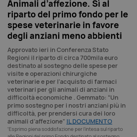
Animali d’affezione. Sì al
riparto del primo fondo per le
Scienza e Farmaci
spese veterinarie in favore
Studi e Analisi
degli anziani meno abbienti
Lettere al direttore
Approvato ieri in Conferenza Stato
Regioni il riparto di circa 700mila euro
Edizioni Regionali
destinato al sostegno delle spese per
visite e operazioni chirurgiche
QS Pro
veterinarie e per l’acquisto di farmaci
veterinari per gli animali di anziani in
Professionisti Sanitari.AI
difficoltà economiche . Gemmato: “Un
primo sostegno per i nostri anziani più in
Abruzzo
QS Pro Gold
difficoltà, per prendersi cura dei loro
animali d’affezione”
IL DOCUMENTO
QS Club
Newsletter
Basilicata
Artrite & artrosi
“Esprimo piena soddisfazione per l’intesa sul riparto
alle Regioni del primo Fondo destinato al sostegno