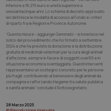
inferiore a 16.215 euro e un’età superiore a
Piemonte
HIV
sessantacinque anni. Lo schema di decreto approvato
ieri definisce le modalità di accesso al Fondo e i criteri
Provincia Autonoma di Bolzano
Infezioni & Febbre
di riparto fra le Regioni e Province Autonome.
“Questa misura – aggiunge Gemmato – si inserisce nel
Provincia Autonoma di Trento
Ipertensione & Scompenso
solco del provvedimento che ho firmato a settembre
2024 e che ha previsto la donazione e la distribuzione
Puglia
Malattie rare
gratuita di medicinali veterinari per la cura degli animali
d’affezione, sempre in favore di soggetti over65 e in
Sardegna
Malattia di Crohn & Rettocolite Ulcerosa
situazione economica svantaggiata. Questi interventi
rappresentano un sostegno concreto per le persone
Sicilia
Neuroscienze & patologie neurodegenerative
più fragili, contribuendo al benessere degli animali da
compagnia e rafforzando il legame tra salute pubblica
Toscana
Obesità
e sanità animale” conclude il Sottosegretario.
Umbria
Oftalmologia
28 Marzo 2025
© Riproduzione riservata