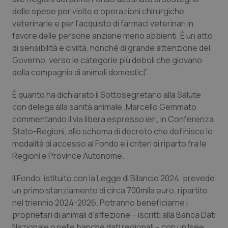
Calabria
Asma & BPCO
delle spese per visite e operazioni chirurgiche
veterinarie e per l’acquisto di farmaci veterinari in
Campania
Car-T
favore delle persone anziane meno abbienti. È un atto
di sensibilità e civiltà, nonché di grande attenzione del
Governo, verso le categorie più deboli che giovano
Emilia-Romagna
Colesterolo & coronaropatie
della compagnia di animali domestici”.
Friuli Venezia Giulia
Dermatite Atopica
È quanto ha dichiarato il Sottosegretario alla Salute
con delega alla sanità animale, Marcello Gemmato
Lazio
Diabete & glucometri
commentando il via libera espresso ieri, in Conferenza
Stato-Regioni, allo schema di decreto che definisce le
Liguria
Disturbi dell’umore
modalità di accesso al Fondo e i criteri di riparto fra le
Regioni e Province Autonome.
Lombardia
Dolore
Il Fondo, istituito con la Legge di Bilancio 2024, prevede
un primo stanziamento di circa 700mila euro, ripartito
Marche
Donna & Salute
nel triennio 2024-2026. Potranno beneficiarne i
proprietari di animali d’affezione – iscritti alla Banca Dati
Molise
Epatiti
Nazionale o nelle banche dati regionali – con un Isee