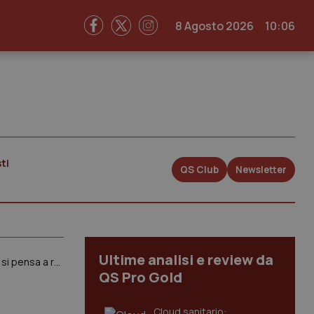
8 Agosto 2026
10:06
ti
QS Club
Newsletter
Ultime analisi e review da
Vaccino antifluenzale. Presto la nuova circolare del ministero: per ora niente obbligo per gli anziani ma si pensa a raccomandazione per gli over 60 e per i bambini fino a 6 anni
QS Pro Gold
Cloud sanitario: