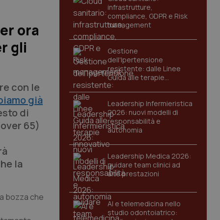
infrastrutture,
compliance, GDPR e Risk
management
er ora
r gli
Gestione
dell'Ipertensione
resistente: dalle Linee
Guida alle terapie
re con le
innovative
biamo già
Leadership Infermieristica
esto di
2026: nuovi modelli di
responsabilità e
i over 65)
autonomia
rà
Leadership Medica 2026:
che la
guidare team clinici ad
alte prestazioni
lla bozza che
AI e telemedicina nello
studio odontoiatrico: