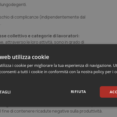
r lungodegenti.
o rischio di complicanze (indipendentemente dal
.
esse collettivo e categorie di lavoratori:
, attraverso le loro attività, sono in grado di
e influenzali.
web utilizza cookie
ilizza i cookie per migliorare la tua esperienza di navigazione. Ut
consenti a tutti i cookie in conformità con la nostra policy per i 
giarsi della vaccinazione, per motivi vincolati allo svolgiment
RIFIUTA
TAGLI
ACC
.AA. definire i principi e le modalità dell’offerta a tali categorie
va e gratuita della vaccinazione antinfluenzale da parte dei dato
sari
Statistici
Mar
l fine di contenere ricadute negative sulla produttività.