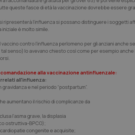
ra raccomandata e gratuita per gli over 65) e poi viene espli
tutte queste fasce di età la vaccinazione dovrebbe essere gra
si ripresenterà l’influenza si possano distinguere i soggetti aff
 iniziale è molto simile.
l vaccino contro l’influenza perlomeno per gli anziani anche s
n tal senso) lo avevano chiesto così come per esempio anche F
orsi.
raccomandazione alla vaccinazione antinfluenzale:
relati all'influenza:
in gravidanza e nel periodo “postpartum”.
 che aumentano il rischio di complicanze da
clusa l’asma grave, la displasia
ico ostruttiva-BPCO);
 cardiopatie congenite e acquisite;