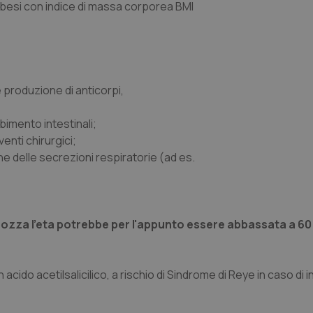
i obesi con indice di massa corporea BMI
produzione di anticorpi,
bimento intestinali;
enti chirurgici;
ne delle secrezioni respiratorie (ad es.
bozza l'eta potrebbe per l'appunto essere abbassata a 60
cido acetilsalicilico, a rischio di Sindrome di Reye in caso di 