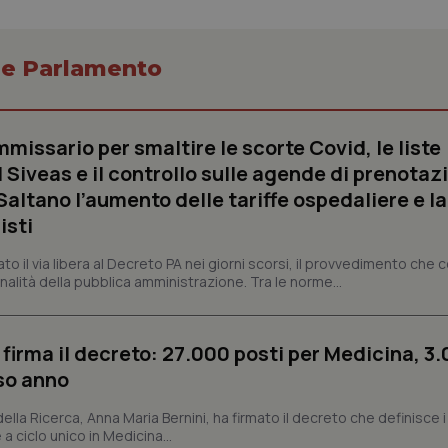
ish-
www.quotidianosanita.it
4
Questo cookie è impostato dall'a
settimane
assegnare un identificatore generi
2 giorni
o e Parlamento
1 anno 1
Questo nome di cookie è associa
Google LLC
mese
Universal Analytics, che è un a
.quotidianosanita.it
significativo del servizio di ana
utilizzato da Google. Questo cook
per distinguere utenti unici as
generato in modo casuale come i
missario per smaltire le scorte Covid, le liste
cliente. È incluso in ogni richiest
sito e utilizzato per calcolare i dat
 Siveas e il controllo sulle agende di prenotaz
sessioni e campagne per i rapporti 
altano l’aumento delle tariffe ospedaliere e la
Sessione
Cookie generato da applicazioni 
PHP.net
isti
linguaggio PHP. Si tratta di un id
www.quotidianosanita.it
generico utilizzato per mantenere 
sessione utente. Normalmente 
dato il via libera al Decreto PA nei giorni scorsi, il provvedimento che
generato in modo casuale, il mod
utilizzato può essere specifico pe
nalità della pubblica amministrazione. Tra le norme...
buon esempio è mantenere uno s
un utente tra le pagine.
.quotidianosanita.it
1 anno 1
Questo cookie viene utilizzato d
 firma il decreto: 27.000 posti per Medicina, 3.
mese
per mantenere lo stato della ses
rso anno
 della Ricerca, Anna Maria Bernini, ha firmato il decreto che definisce i
Fornitore
Fornitore
/
/
Dominio
Scadenza
Descrizione
Scadenza
Descrizione
 a ciclo unico in Medicina...
Dominio