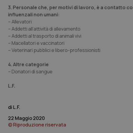
3. Personale che, per motivi di lavoro, è a contatto c
influenzali non umani:
– Allevatori
– Addetti all’attività di allevamento
– Addetti al trasporto di animali vivi
I cookie necessari con
– Macellatori e vaccinatori
e l'accesso alle aree 
– Veterinari pubblici e libero-professionisti
Nome
4. Altre categorie
VISITOR_PRIVACY_
– Donatori di sangue
L.F.
CookieScriptConse
L.F.
22 Maggio 2020
tracking-sites-ironf
tracking-enable
© Riproduzione riservata