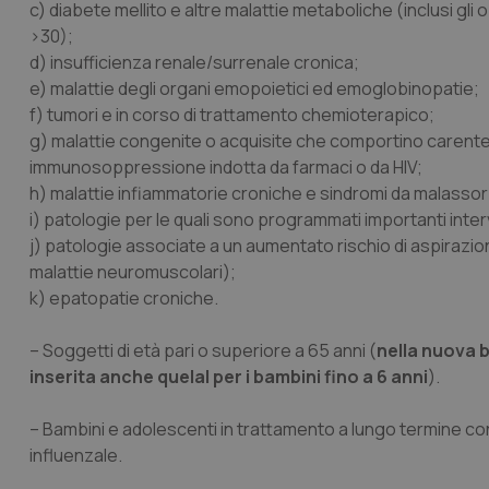
c) diabete mellito e altre malattie metaboliche (inclusi gl
>30);
d) insufficienza renale/surrenale cronica;
e) malattie degli organi emopoietici ed emoglobinopatie;
f) tumori e in corso di trattamento chemioterapico;
g) malattie congenite o acquisite che comportino carente 
immunosoppressione indotta da farmaci o da HIV;
h) malattie infiammatorie croniche e sindromi da malassor
i) patologie per le quali sono programmati importanti interv
j) patologie associate a un aumentato rischio di aspirazio
malattie neuromuscolari);
k) epatopatie croniche.
– Soggetti di età pari o superiore a 65 anni (
nella nuova 
inserita anche quelal per i bambini fino a 6 anni
).
– Bambini e adolescenti in trattamento a lungo termine con a
influenzale.