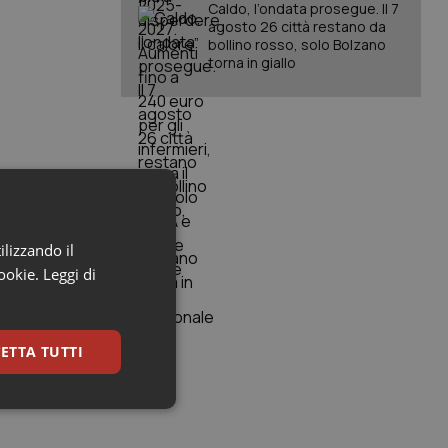
Caldo, l’ondata prosegue. Il 7
agosto 26 città restano da
bollino rosso, solo Bolzano
torna in giallo
ilizzando il
cookie.
Leggi di
o della loro
ETTA TUTTI
.
ri di lavoro
keting