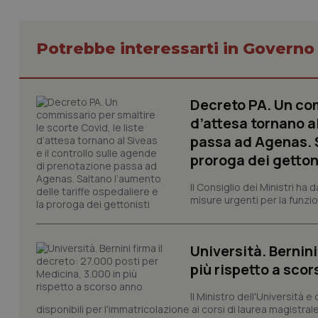
tracking-sites-ironf
session-id
Potrebbe interessarti in Govern
_ga
Decreto PA. Un com
d’attesa tornano al
passa ad Agenas. S
PHPSESSID
proroga dei getton
Il Consiglio dei Ministri ha 
misure urgenti per la funzio
_ga_KM60CM4NPH
Università. Bernini
più rispetto a sco
Il Ministro dell'Università e
Nome
Nome
disponibili per l'immatricolazione ai corsi di laurea magistrale