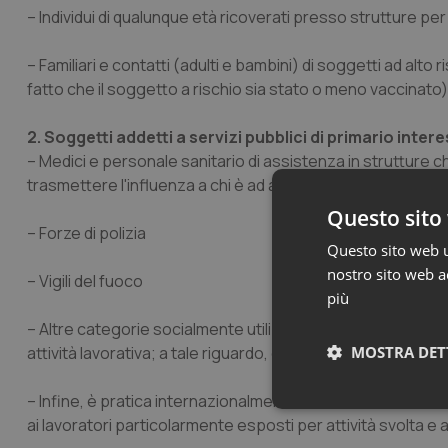
– Individui di qualunque età ricoverati presso strutture pe
– Familiari e contatti (adulti e bambini) di soggetti ad alt
fatto che il soggetto a rischio sia stato o meno vaccinato)
2. Soggetti addetti a servizi pubblici di primario inter
– Medici e personale sanitario di assistenza in strutture che
trasmettere l'influenza a chi è ad alto rischio di complicanz
Questo sito 
– Forze di polizia
Questo sito web ut
nostro sito web ac
– Vigili del fuoco
più
– Altre categorie socialmente utili che potrebbero avvantag
MOSTRA DET
attività lavorativa; a tale riguardo, è facoltà delle Regioni/PP
– Infine, è pratica internazionalmente diffusa l’offerta atti
Neces
ai lavoratori particolarmente esposti per attività svolta e a