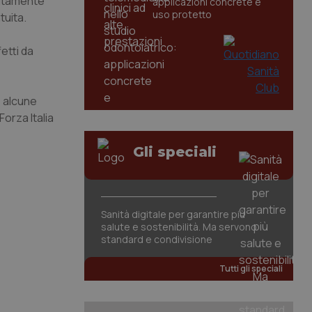
citamente
applicazioni concrete e
uso protetto
tuita.
etti da
e alcune
orza Italia
Gli speciali
Sanità digitale per garantire più
salute e sostenibilità. Ma servono
standard e condivisione
Tutti gli speciali