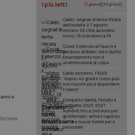
I più letti
[7 giorni]
[30 giorni]
Caldo, segnali di lenta ritirata
dell'ondata: il 7 agosto
restano 26 città da bollino
rosso, l'8 scendono a 19
Covid. Il silenzio di Fauci e il
perdono di Biden. Ma il Quinto
Emendamento non è
un’ammissione di colpa
Caldo estremo, FADOI:
“Sopra i 40 gradi il corpo può
non riuscire più a disperdere
il calore”
 anni e
Comparto Sanità. Firmato il
contratto 2025-2027.
Aumenti fino a 240 euro per
gli infermieri, arriva il capitolo
infezione
sull'IA e nuove tutele per il
personale