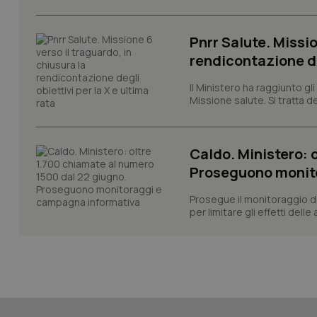
VISITOR_INFO1_LIV
_ga_0VMQEQKQ1N
Pnrr Salute. Missio
rendicontazione deg
__Secure-YNID
Il Ministero ha raggiunto gl
Missione salute. Si tratta dei
YSC
Caldo. Ministero: 
__Secure-
ROLLOUT_TOKEN
Proseguono monit
tracking-sites-
Prosegue il monitoraggio de
ironfish-tracking-
per limitare gli effetti dell
named-enable