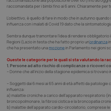
raccomandazione alla popolazione over 60 (fino ad oggi e
raccomandata per i bimbi fino ai 6 anni. Chiaramente per 
L’obiettivo, è quello di fare in modo che in autunno quando 
influenza con i malati di Covid 19 dato che la sintomatologia
Sembra dunque tramontare l’idea di rendere obbligatorio i
Regioni (Lazio in testa che ha fatto proprio un
’ordinanza
i
che ha presentato una
mozione
in Parlamento nei gioni sc
Queste le categorie per le quali si sta valutando la 
1. Persone ad alto rischio di complicanze o ricoveri cor
– Donne che all’inizio della stagione epidemica si trovano 
– Soggetti dai 6 mesi ai 65 anni di età affetti da patologie
influenza:
a) malattie croniche a carico dell'apparato respiratorio (in
broncopolmonare, la fibrosi cistica e la broncopatia cron
b) malattie dell’apparato cardio-circolatorio, comprese le