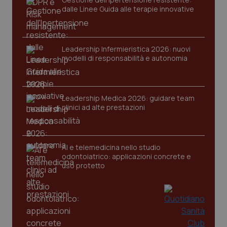
dalle Linee Guida alle terapie innovative
Nome
Fornitore
/
Dominio
Scaden
VISITOR_PRIVACY_METADATA
5 mesi
YouTube
settim
.youtube.com
Leadership Infermieristica 2026: nuovi
modelli di responsabilità e autonomia
Leadership Medica 2026: guidare team
clinici ad alte prestazioni
AI e telemedicina nello studio
odontoiatrico: applicazioni concrete e
uso protetto
CookieScriptConsent
5 mesi
CookieScript
settim
www.quotidianosanita.it