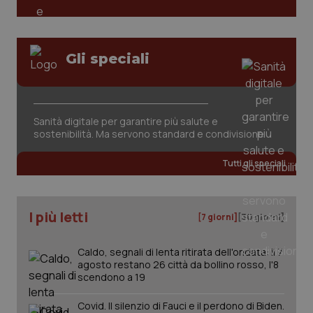
Gli speciali
Sanità digitale per garantire più salute e
tracking-sites-ironfish-
www.quotidianosanita.it
4
tracking-enable
settim
sostenibilità. Ma servono standard e condivisione
2 gior
Tutti gli speciali
tracking-sites-ironfish-
www.quotidianosanita.it
4
session-id
settim
I più letti
[7 giorni]
[30 giorni]
2 gior
Caldo, segnali di lenta ritirata dell'ondata: il 7
agosto restano 26 città da bollino rosso, l'8
scendono a 19
_ga
1 anno
Google LLC
mes
.quotidianosanita.it
Covid. Il silenzio di Fauci e il perdono di Biden.