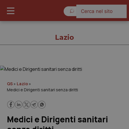
Venerdì 7 Agosto 2026
Lazio
Lazio
Cronache
QS
»
Lazio
»
Medici e Dirigenti sanitari senza diritti
Governo e Parlamento
Regioni e Asl
Medici e Dirigenti sanitari
Lavoro e Professioni