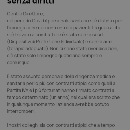
senza diritti
Scienza e Farmaci
Gentile Direttore,
nel periodo Covid il personale sanitario si è distinto per
l’abnegazione nei confronti dei pazienti. La guerra che
Studi e Analisi
si è trovato a combattere è stata senza scudi
(Dispositivi di Protezione Individuale) e senza armi
Lettere al direttore
(terapie adeguate). Non ci sono state rivendicazioni,
c’è stato solo l’impegno quotidiano sempre e
Edizioni Regionali
comunque.
QS Pro
È stato assunto personale della dirigenza medica e
sanitaria per lo più con contratti atipici come quelli a
Professionisti Sanitari.AI
Partita IVA e i più fortunati hanno firmato contratti a
tempo determinato (un anno) nei quali era scritto che
Abruzzo
QS Pro Gold
in qualunque momento l’azienda avrebbe potuto
interromperli.
QS Club
Newsletter
Basilicata
Artrite & artrosi
I nostri colleghi sia con contratti atipici che a tempo