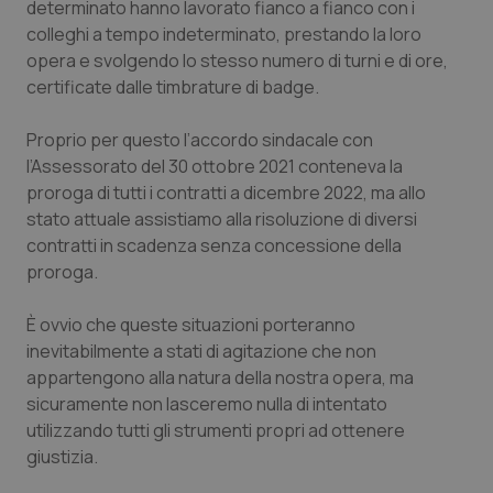
determinato hanno lavorato fianco a fianco con i
Calabria
Asma & BPCO
colleghi a tempo indeterminato, prestando la loro
opera e svolgendo lo stesso numero di turni e di ore,
Campania
Car-T
certificate dalle timbrature di badge.
Emilia-Romagna
Colesterolo & coronaropatie
Proprio per questo l’accordo sindacale con
l’Assessorato del 30 ottobre 2021 conteneva la
Friuli Venezia Giulia
Dermatite Atopica
proroga di tutti i contratti a dicembre 2022, ma allo
stato attuale assistiamo alla risoluzione di diversi
Lazio
Diabete & glucometri
contratti in scadenza senza concessione della
proroga.
Liguria
Disturbi dell’umore
È ovvio che queste situazioni porteranno
inevitabilmente a stati di agitazione che non
Lombardia
Dolore
appartengono alla natura della nostra opera, ma
sicuramente non lasceremo nulla di intentato
Marche
Donna & Salute
utilizzando tutti gli strumenti propri ad ottenere
giustizia.
Molise
Epatiti