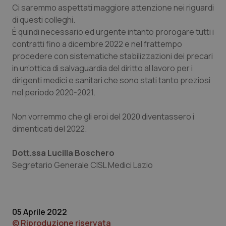
Ci saremmo aspettati maggiore attenzione nei riguardi
Piemonte
HIV
di questi colleghi.
È quindi necessario ed urgente intanto prorogare tutti i
Provincia Autonoma di Bolzano
Infezioni & Febbre
contratti fino a dicembre 2022 e nel frattempo
procedere con sistematiche stabilizzazioni dei precari
in un’ottica di salvaguardia del diritto al lavoro per i
Provincia Autonoma di Trento
Ipertensione & Scompenso
dirigenti medici e sanitari che sono stati tanto preziosi
nel periodo 2020-2021.
Puglia
Malattie rare
Non vorremmo che gli eroi del 2020 diventassero i
Sardegna
Malattia di Crohn & Rettocolite Ulcerosa
dimenticati del 2022.
Sicilia
Neuroscienze & patologie neurodegenerative
Dott.ssa Lucilla Boschero
Segretario Generale CISL Medici Lazio
Toscana
Obesità
Umbria
Oftalmologia
05 Aprile 2022
© Riproduzione riservata