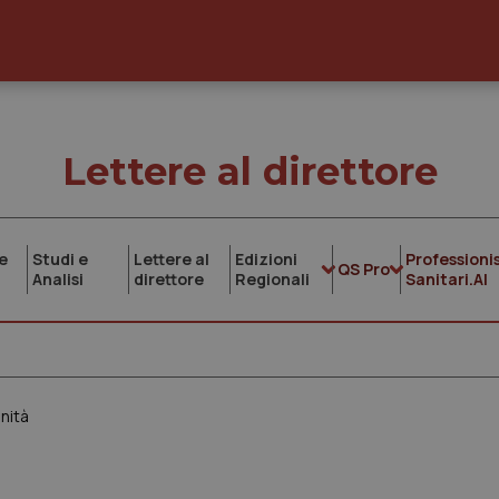
Lettere al direttore
e
Studi e
Lettere al
Edizioni
Professionis
QS Pro
Analisi
direttore
Regionali
Sanitari.AI
nità