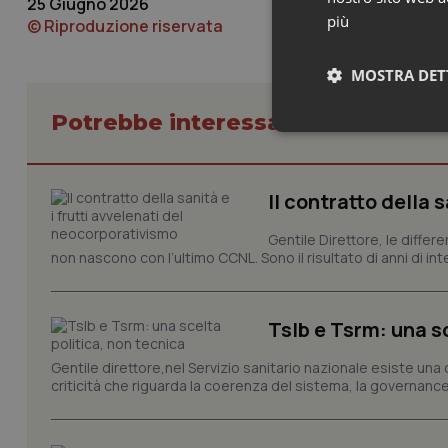
25 Giugno 2026
più
© Riproduzione riservata
MOSTRA DET
Potrebbe interessarti in Lettere a
Neces
Il contratto della 
Gentile Direttore, le differ
non nascono con l’ultimo CCNL. Sono il risultato di anni di interv
I cookie necessari con
Tslb e Tsrm: una s
e l'accesso alle aree 
Nome
Gentile direttore,nel Servizio sanitario nazionale esiste una
criticità che riguarda la coerenza del sistema, la governance 
VISITOR_PRIVACY_