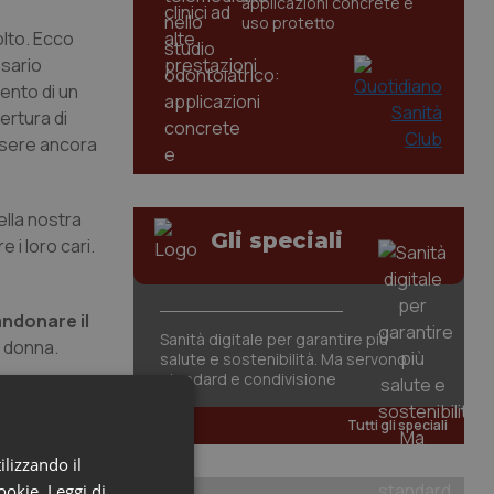
applicazioni concrete e
uso protetto
olto. Ecco
ssario
ento di un
ertura di
ssere ancora
ella nostra
Gli speciali
 i loro cari.
andonare il
Sanità digitale per garantire più
è donna.
salute e sostenibilità. Ma servono
standard e condivisione
Tutti gli speciali
ilizzando il
cookie.
Leggi di