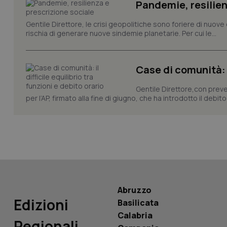
Pandemie, resilien
CookieScriptConse
Gentile Direttore, le crisi geopolitiche sono foriere di nuove 
rischia di generare nuove sindemie planetarie. Per cui le...
tracking-sites-ironf
Case di comunità: il
tracking-enable
Gentile Direttore,con preved
tracking-sites-ironf
per l’AP, firmato alla fine di giugno, che ha introdotto il debito 
session-id
_ga
Abruzzo
PHPSESSID
Edizioni
Basilicata
Calabria
Regionali