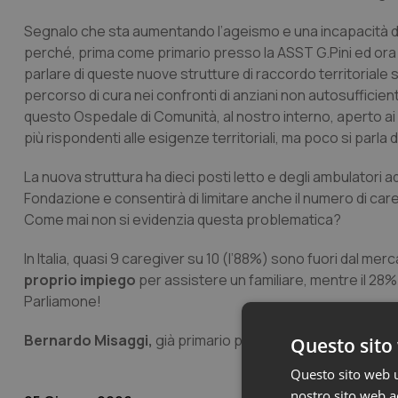
Segnalo che sta aumentando l’ageismo e una incapacità di d
perché, prima come primario presso la ASST G.Pini ed or
parlare di queste nuove strutture di raccordo territoriale 
percorso di cura nei confronti di anziani non autosufficient
questo Ospedale di Comunità, al nostro interno, aperto ai
più rispondenti alle esigenze territoriali, ma poco si parla
La nuova struttura ha dieci posti letto e degli ambulatori 
Fondazione e consentirà di limitare anche il numero di care
Come mai non si evidenzia questa problematica?
In Italia, quasi 9 caregiver su 10 (l’88%) sono fuori dal mer
proprio impiego
per assistere un familiare, mentre il 28%
Parliamone!
Bernardo Misaggi,
già primario presso la ASST G.Pini e p
Questo sito 
Questo sito web ut
nostro sito web ac