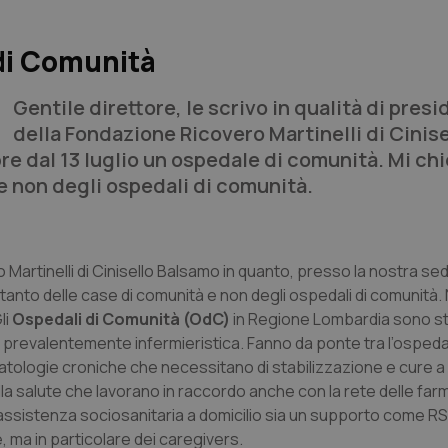
di Comunità
Gentile direttore, le scrivo in qualità di pres
della Fondazione Ricovero Martinelli di Cinise
re dal 13 luglio un ospedale di comunità. Mi ch
 e non degli ospedali di comunità.
 Martinelli di Cinisello Balsamo in quanto, presso la nostra sed
 tanto delle case di comunità e non degli ospedali di comunità. 
li
Ospedali di Comunità (OdC)
in Regione Lombardia sono st
e prevalentemente infermieristica. Fanno da ponte tra l’ospeda
on patologie croniche che necessitano di stabilizzazione e cure 
della salute che lavorano in raccordo anche con la rete delle far
 assistenza sociosanitaria a domicilio sia un supporto come RS
, ma in particolare dei caregivers.