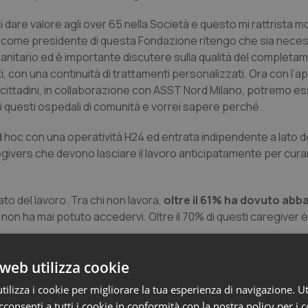
are valore agli over 65 nella Società e questo mi rattrista m
a come presidente di questa Fondazione ritengo che sia nece
sanitario ed è importante discutere sulla qualità del completam
i, con una continuità di trattamenti personalizzati. Ora con l’ap
 cittadini, in collaborazione con ASST Nord Milano, potremo e
 di questi ospedali di comunità e vorrei sapere perché.
ad hoc con una operatività H24 ed entrata indipendente a lato d
givers che devono lasciare il lavoro anticipatamente per curare
cato del lavoro. Tra chi non lavora,
oltre il 61% ha dovuto abb
 non ha mai potuto accedervi. Oltre il 70% di questi caregiver 
residente della Fondazione Martinelli
web utilizza cookie
ilizza i cookie per migliorare la tua esperienza di navigazione. Ut
consenti a tutti i cookie in conformità con la nostra policy per i 