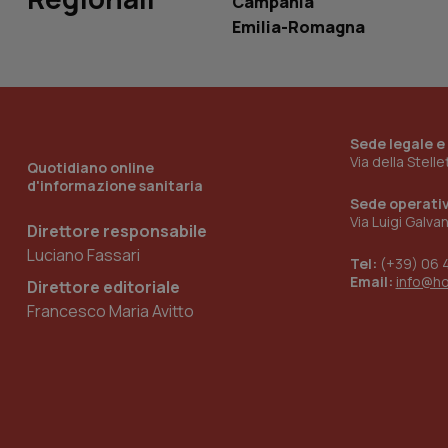
Campania
Emilia-Romagna
_ga_KM60CM4NPH
Sede legale e
Nome
Nome
Via della Stell
Quotidiano online
VISITOR_INFO1_LIV
d'informazione sanitaria
_ga_0VMQEQKQ1N
Sede operati
Via Luigi Galva
Direttore responsabile
Luciano Fassari
__Secure-YNID
Tel:
(+39) 06 
Email:
info@h
Direttore editoriale
Francesco Maria Avitto
YSC
__Secure-
ROLLOUT_TOKEN
tracking-sites-