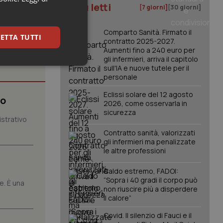
I più letti
[7 giorni]
[30 giorni]
Comparto Sanità. Firmato il
ETTA TUTTI
contratto 2025-2027.
Aumenti fino a 240 euro per
gli infermieri, arriva il capitolo
keting
sull'IA e nuove tutele per il
personale
Eclissi solare del 12 agosto
mo
2026, come osservarla in
sicurezza
istrativo
Contratto sanità, valorizzati
gli infermieri ma penalizzate
le altre professioni
igazione sulle pagine
kie.
Caldo estremo, FADOI:
“Sopra i 40 gradi il corpo può
e. È una
non riuscire più a disperdere
er memorizzare le
il calore”
utente per la loro
 dati sul consenso
itiche e
Covid. Il silenzio di Fauci e il
tendo che le loro