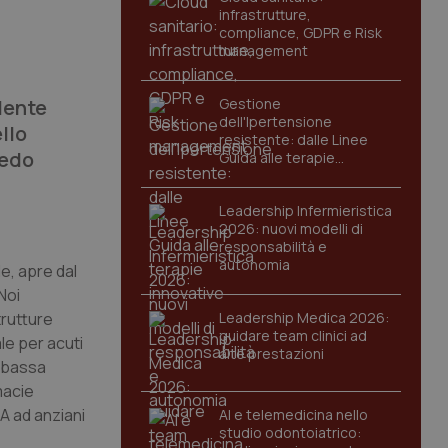
infrastrutture,
compliance, GDPR e Risk
management
idente
Gestione
dell'Ipertensione
llo
resistente: dalle Linee
iedo
Guida alle terapie
innovative
Leadership Infermieristica
2026: nuovi modelli di
responsabilità e
autonomia
e, apre dal
Noi
rutture
Leadership Medica 2026:
guidare team clinici ad
le per acuti
alte prestazioni
a bassa
macie
A ad anziani
AI e telemedicina nello
studio odontoiatrico: