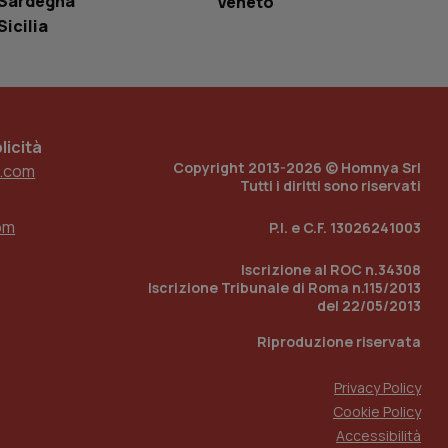
Sardegna
Veneto
r il sito, ma un
tato di accesso per
Sicilia
a Google Analytics
sione.
icità
Copyright 2013-2026 © Homnya Srl
.com
 tenere traccia
Tutti i diritti sono riservati
i Youtube incorporati
tics per mantenere
tore del sito web sta
ell'interfaccia di
om
P.I. e C.F. 13026241003
 tenere traccia
Iscrizione al ROC n.34308
i Youtube incorporati
Iscrizione Tribunale di Roma n.115/2013
tore del sito web sta
ell'interfaccia di
del 22/05/2013
Riproduzione riservata
 tenere traccia
Privacy Policy
r la gestione
one dell’esperienza
Cookie Policy
Accessibilità
e per abilitare il