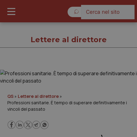
Lunedì 10 Agosto 2026
Lettere al direttore
Lettere al direttore
Cronache
QS
»
Lettere al direttore
»
Professioni sanitarie. È tempo di superare definitivamente i
Governo e Parlamento
vincoli del passato
Regioni e Asl
Lavoro e Professioni