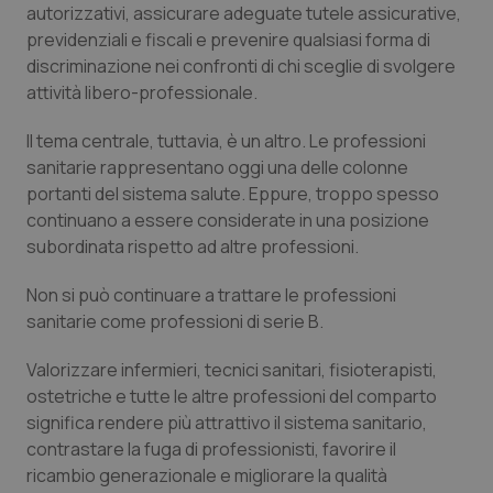
Valle D’Aosta
Oncodermatologia
autorizzativi, assicurare adeguate tutele assicurative,
previdenziali e fiscali e prevenire qualsiasi forma di
Veneto
Oncoematologia
discriminazione nei confronti di chi sceglie di svolgere
attività libero-professionale.
Oncologia & Nutrizione
Il tema centrale, tuttavia, è un altro. Le professioni
sanitarie rappresentano oggi una delle colonne
Psoriasi & pelle
portanti del sistema salute. Eppure, troppo spesso
continuano a essere considerate in una posizione
Quotidiano Cardiologia
subordinata rispetto ad altre professioni.
Quotidiano Chirurgia
Non si può continuare a trattare le professioni
sanitarie come professioni di serie B.
Quotidiano Oncologia
Valorizzare infermieri, tecnici sanitari, fisioterapisti,
ostetriche e tutte le altre professioni del comparto
Quotidiano Pediatria
significa rendere più attrattivo il sistema sanitario,
contrastare la fuga di professionisti, favorire il
Rene & patologie urogenitali
ricambio generazionale e migliorare la qualità