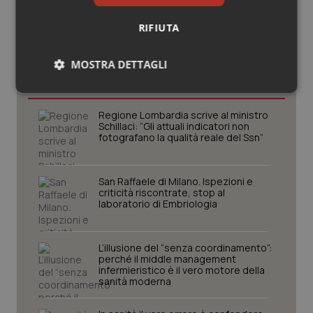
RIFIUTA
Potrebbe interessarti in
MOSTRA DETTAGLI
Lettere al direttore
Necessari
Statistici
Marketing
Regione Lombardia scrive al ministro
Schillaci: “Gli attuali indicatori non
fotografano la qualità reale del Ssn”
San Raffaele di Milano. Ispezioni e
criticità riscontrate, stop al
Necessari
Statistici
Marketing
laboratorio di Embriologia
I cookie necessari contribuiscono a rendere fruibile il
sito web abilitandone funzionalità di base quali la
navigazione sulle pagine e l'accesso alle aree
L’illusione del “senza coordinamento”:
protette del sito. Il sito web non è in grado di
perché il middle management
funzionare correttamente senza questi cookie.
infermieristico è il vero motore della
sanità moderna
Nome
Fornitore
/
Dominio
Scaden
VISITOR_PRIVACY_METADATA
5 mesi
YouTube