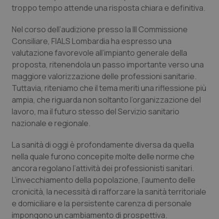
Calabria
Asma & BPCO
troppo tempo attende una risposta chiara e definitiva.
Nel corso dell’audizione presso la III Commissione
Campania
Car-T
Consiliare, FIALS Lombardia ha espresso una
valutazione favorevole all’impianto generale della
Emilia-Romagna
Colesterolo & coronaropatie
proposta, ritenendola un passo importante verso una
maggiore valorizzazione delle professioni sanitarie.
Friuli Venezia Giulia
Dermatite Atopica
Tuttavia, riteniamo che il tema meriti una riflessione più
ampia, che riguarda non soltanto l’organizzazione del
Lazio
Diabete & glucometri
lavoro, ma il futuro stesso del Servizio sanitario
nazionale e regionale.
Liguria
Disturbi dell’umore
La sanità di oggi è profondamente diversa da quella
nella quale furono concepite molte delle norme che
Lombardia
Dolore
ancora regolano l’attività dei professionisti sanitari.
L’invecchiamento della popolazione, l’aumento delle
Marche
Donna & Salute
cronicità, la necessità di rafforzare la sanità territoriale
e domiciliare e la persistente carenza di personale
Molise
Epatiti
impongono un cambiamento di prospettiva.