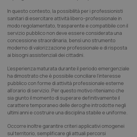
Piemonte
HIV
In questo contesto, la possibilità per i professionisti
sanitari di esercitare attività libero-professionale in
modo regolamentato, trasparente e compatibile con il
Provincia Autonoma di Bolzano
Infezioni & Febbre
servizio pubblico non deve essere considerata una
concessione straordinaria, bensì uno strumento
Provincia Autonoma di Trento
Ipertensione & Scompenso
moderno di valorizzazione professionale e di risposta
ai bisogni assistenziali dei cittadini.
Puglia
Malattie rare
L’esperienza maturata durante il periodo emergenziale
Sardegna
Malattia di Crohn & Rettocolite Ulcerosa
ha dimostrato che è possibile conciliare l’interesse
pubblico con forme di attività professionale esterne
Sicilia
Neuroscienze & patologie neurodegenerative
all’orario di servizio. Per questo motivo riteniamo che
sia giunto il momento di superare definitivamente il
carattere temporaneo delle deroghe introdotte negli
Toscana
Obesità
ultimi anni e costruire una disciplina stabile e uniforme.
Umbria
Oftalmologia
Occorre inoltre garantire criteri applicativi omogenei
sul territorio, semplificare gli attuali percorsi