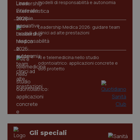
modelli di responsabilità e autonomia
Leadership Medica 2026: guidare team
clinici ad alte prestazioni
tracking-sites-ironfish-
www.quotidianosanita.it
4
tracking-enable
settim
2 gior
AI e telemedicina nello studio
odontoiatrico: applicazioni concrete e
uso protetto
tracking-sites-ironfish-
www.quotidianosanita.it
4
session-id
settim
2 gior
_ga
1 anno
Google LLC
mes
.quotidianosanita.it
Gli speciali