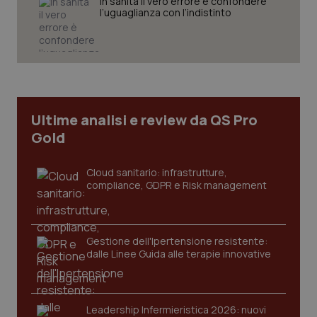
In sanità il vero errore è confondere
settim
.youtube.com
l’uguaglianza con l’indistinto
Ultime analisi e review da QS Pro
Gold
Cloud sanitario: infrastrutture,
compliance, GDPR e Risk management
CookieScriptConsent
5 mesi
CookieScript
settim
www.quotidianosanita.it
Gestione dell'Ipertensione resistente:
dalle Linee Guida alle terapie innovative
Leadership Infermieristica 2026: nuovi