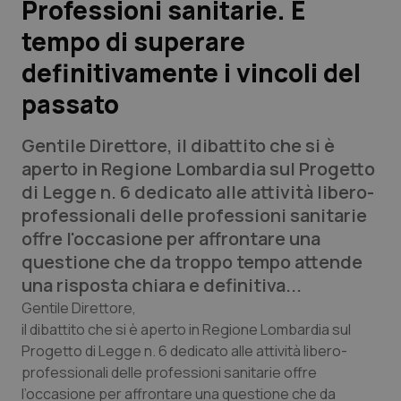
Professioni sanitarie. È
tempo di superare
Scienza e Farmaci
definitivamente i vincoli del
Studi e Analisi
passato
Lettere al direttore
Gentile Direttore,
il dibattito che si è
aperto in Regione Lombardia sul Progetto
Edizioni Regionali
di Legge n. 6 dedicato alle attività libero-
professionali delle professioni sanitarie
QS Pro
offre l'occasione per affrontare una
questione che da troppo tempo attende
Professionisti Sanitari.AI
una risposta chiara e definitiva...
Gentile Direttore,
Abruzzo
QS Pro Gold
il dibattito che si è aperto in Regione Lombardia sul
Progetto di Legge n. 6 dedicato alle attività libero-
QS Club
Newsletter
Basilicata
Artrite & artrosi
professionali delle professioni sanitarie offre
l’occasione per affrontare una questione che da