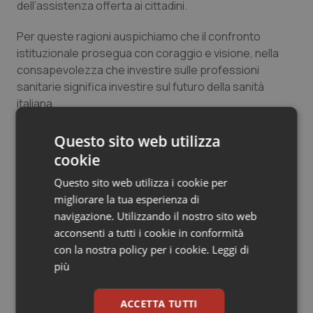
dell’assistenza offerta ai cittadini.
Salute orale & impianti
Per queste ragioni auspichiamo che il confronto
Sangue & coagulazione
istituzionale prosegua con coraggio e visione, nella
consapevolezza che investire sulle professioni
sanitarie significa investire sul futuro della sanità
Tiroide
italiana.
Tumore al seno
Cordiali saluti.
Questo sito web utilizza
cookie
Tumore ovarico
Roberto Gentile
Segretario Regionale FIALS Lombardia
Questo sito web utilizza i cookie per
Tumori del Polmone & Testa Collo
migliorare la tua esperienza di
navigazione. Utilizzando il nostro sito web
03 Giugno 2026
Tumori gastrointestinali
acconsenti a tutti i cookie in conformità
© Riproduzione riservata
con la nostra policy per i cookie.
Leggi di
più
Ulcera & Reflusso
ACCETTA TUTTI
Vaccini