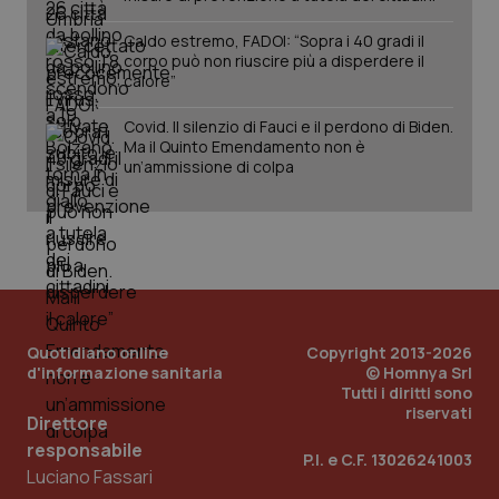
Caldo estremo, FADOI: “Sopra i 40 gradi il
corpo può non riuscire più a disperdere il
calore”
Covid. Il silenzio di Fauci e il perdono di Biden.
Ma il Quinto Emendamento non è
un’ammissione di colpa
Quotidiano online
Copyright 2013-2026
_ga_KM60CM4NPH
.quotidianosanita.it
1 anno
mes
d'informazione sanitaria
© Homnya Srl
Tutti i diritti sono
riservati
Direttore
responsabile
P.I. e C.F. 13026241003
Luciano Fassari