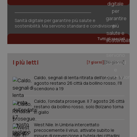
Sanità digitale per garantire più salute e
sostenibilità. Ma servono standard e condivisione
Tutti gli speciali
I più letti
[7 giorni]
[30 giorni]
Caldo, segnali di lenta ritirata dell'ondata: il 7
agosto restano 26 città da bollino rosso, l'8
scendono a 19
Caldo, l’ondata prosegue. Il 7 agosto 26 città
restano da bollino rosso, solo Bolzano torna
in giallo
PHPSESSID
Sessio
PHP.net
West Nile. In Umbria intercettato
www.quotidianosanita.it
precocemente il virus, attivate subito le
misure di prevenzione a tutela dei cittadini