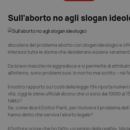
Sull’aborto no agli slogan ideol
discutere del problema aborto con slogan ideologici e offe
interessi tutte le donne che desiderano essere veramente 
Da bravo maschio mi aggredisce e si permette di attribuirm
all'inferno, sono problemi suoi. Io non ho mai scritto – né 
Il nostro rapporto su
I costi della legge 194
riporta numeri 
vita; oggi le stime ufficiali dicono che ci sono dai 10000 ai
fallito?
Se, come dice il Dottor Panti, per risolvere il problema del
hanno detto che serviva l’aborto legale?
Il Dottore scrive che ho fatto «scempio della realtà». Ma la 