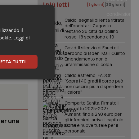
I più letti
[7 giorni]
[30 giorni]
Caldo, segnali di lenta ritirata
dell'ondata: il 7 agosto
ilizzando il
restano 26 città da bollino
rosso, l'8 scendono a 19
cookie.
Leggi di
Covid. Il silenzio di Fauci e il
perdono di Biden. Ma il Quinto
Emendamento non è
ETTA TUTTI
un’ammissione di colpa
Caldo estremo, FADOI:
keting
“Sopra i 40 gradi il corpo può
non riuscire più a disperdere
il calore”
Comparto Sanità. Firmato il
contratto 2025-2027.
Aumenti fino a 240 euro per
per una
gli infermieri, arriva il capitolo
sull'IA e nuove tutele per il
personale
igazione sulle pagine