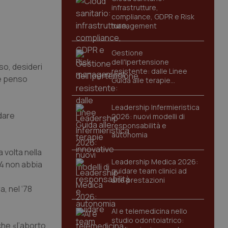
infrastrutture,
compliance, GDPR e Risk
management
Gestione
dell'Ipertensione
o, desideri
resistente: dalle Linee
he penso
Guida alle terapie
innovative
Leadership Infermieristica
ndare
2026: nuovi modelli di
responsabilità e
autonomia
 volta nella
Leadership Medica 2026:
194 non abbia
guidare team clinici ad
alte prestazioni
, nel ‘78
AI e telemedicina nello
studio odontoiatrico:
 che «l’aborto