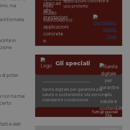
applicazioni concrete e
simo, ma
uso protetto
ai informate
cinte in
azione
Gli speciali
 di poter
Sanità digitale per garantire più
salute e sostenibilità. Ma servono
hi non ha mai
standard e condivisione
 certo
Tutti gli speciali
tti e dati