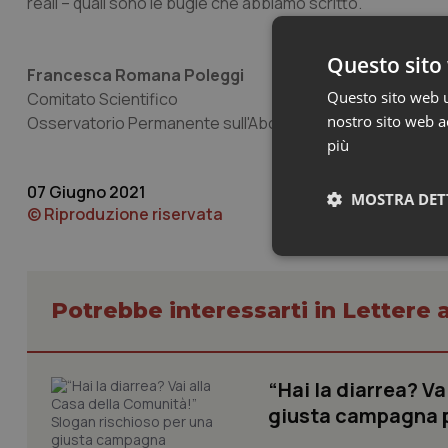
reali – quali sono le bugie che abbiamo scritto.
Questo sito 
Francesca Romana Poleggi
Questo sito web ut
Comitato Scientifico
nostro sito web ac
Osservatorio Permanente sull'Aborto
più
07 Giugno 2021
MOSTRA DET
© Riproduzione riservata
Neces
Potrebbe interessarti in Lettere a
“Hai la diarrea? V
giusta campagna pr
I cookie necessari con