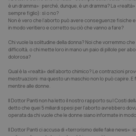
è un dramma»: perché, dunque, è un dramma? La «realtà» è 
sempre figlio): sì o no?
Non è vero che l’aborto può avere conseguenze fisiche e
in modo veritiero e corretto su ciò che vanno a fare?
Chi vuole la solitudine della donna? Noi che vorremmo ch
difficoltà, o chi mette loro in mano un paio di pillole pe
dolorosa?
Qual è la «realtà» dell’aborto chimico? Le contrazioni pro
mestruazioni: ma questo un maschio non lo può capire. E fo
mentire alle donne.
Il Dottor Panti non ha letto il nostro rapporto su I Costi d
detto che quei 5 miliardi spesi per l’aborto avrebbero dov
operata da chi vuole che le donne siano informate in mod
Il Dottor Panti ci accusa di «terrorismo delle fake news»: 