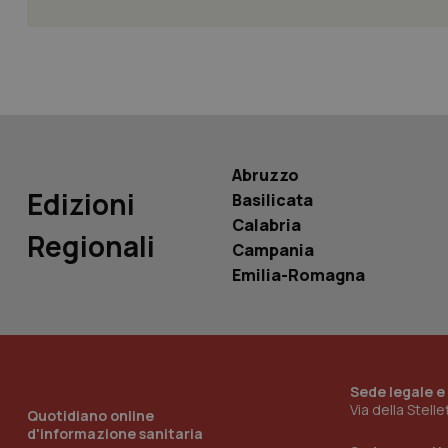
PHPSESSID
Abruzzo
_ga_KM60CM4NPH
Edizioni
Basilicata
Calabria
Regionali
Campania
Nome
Emilia-Romagna
Nome
VISITOR_INFO1_LIV
_ga_0VMQEQKQ1N
__Secure-YNID
Sede legale e
Via della Stell
Quotidiano online
d'informazione sanitaria