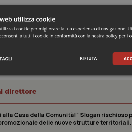
web utilizza cookie
ilizza i cookie per migliorare la tua esperienza di navigazione. Ut
consenti a tutti i cookie in conformità con la nostra policy per i 
RIFIUTA
TAGLI
ACC
sari
Statistici
Mar
l direttore
ai alla Casa della Comunità!” Slogan rischioso 
Necessari
Statistici
Marketing
omozionale delle nuove strutture territoriali.
tribuiscono a rendere fruibile il sito web abilitandone funzionalità di base quali la nav