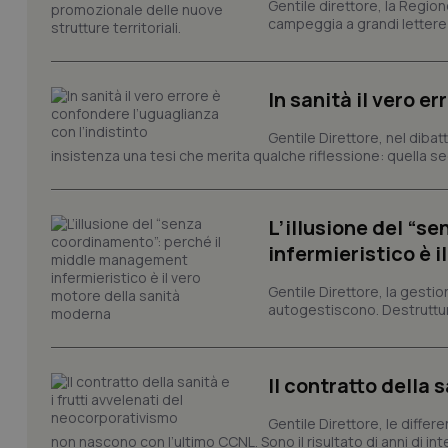
Gentile direttore, la Regio
e l'accesso alle aree 
campeggia a grandi lettere ma
Nome
VISITOR_PRIVACY_
In sanità il vero e
Gentile Direttore, nel diba
insistenza una tesi che merita qualche riflessione: quella se
CookieScriptConse
L’illusione del “
tracking-sites-ironf
infermieristico è 
tracking-enable
Gentile Direttore, la gestio
tracking-sites-ironf
autogestiscono. Destruttura
session-id
_ga
Il contratto della 
Gentile Direttore, le differ
non nascono con l’ultimo CCNL. Sono il risultato di anni di interv