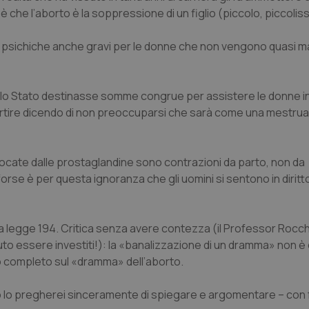
che l’aborto è la soppressione di un figlio (piccolo, piccolis
 psichiche anche gravi per le donne che non vengono quasi m
e lo Stato destinasse somme congrue per assistere le donne in
r abortire dicendo di non preoccuparsi che sarà come una mestru
vocate dalle prostaglandine sono contrazioni da parto, non da
rse è per questa ignoranza che gli uomini si sentono in diritto
ella legge 194. Critica senza avere contezza (il Professor Rocc
uto essere investiti!): la «banalizzazione di un dramma» non è
o completo sul «dramma» dell’aborto.
io lo pregherei sinceramente di spiegare e argomentare – con fa