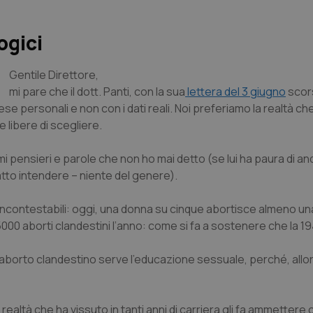
ogici
Gentile Direttore
,
mi pare che il dott. Panti, con la sua
lettera del 3 giugno
scors
se personali e non con i dati reali. Noi preferiamo la realtà c
libere di scegliere.
i pensieri e parole che non ho mai detto (se lui ha paura di a
fatto intendere – niente del genere).
incontestabili: oggi, una donna su cinque abortisce almeno una
 15000 aborti clandestini l’anno: come si fa a sostenere che la 
l’aborto clandestino serve l’educazione sessuale, perché, allora
realtà che ha vissuto in tanti anni di carriera gli fa ammettere