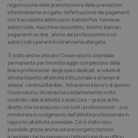
registrazione delle prenotazioni e delle prestazioni
Piemonte
HIV
effettivamente erogate; l’effettuazione dei pagamenti
con tracciabilità dell’incasso tramite Pos, farmacie
Provincia Autonoma di Bolzano
Infezioni & Febbre
autorizzate, macchine riscuotitrici, bonifici bancari,
pagamenti on-line , anche dai professionisti a ciò
autorizzati operanti in intramoenia allargata.
Provincia Autonoma di Trento
Ipertensione & Scompenso
“È stato anche attivato l’Osservatorio aziendale
Puglia
Malattie rare
permanente per il monitoraggio complessivo della
libera professione: degli spazi dedicati, ai volumi di
Sardegna
Malattia di Crohn & Rettocolite Ulcerosa
attività rispetto all’attività istituzionale e ai tempi di
attesa” continua Bardasi. “Attraverso il lavoro di questo
Sicilia
Neuroscienze & patologie neurodegenerative
Osservatorio, l’Azienda ha costantemente sotto
controllo i dati di attività, li analizza e – grazie al filo
Toscana
Obesità
diretto che ha istaurato con tutti i professionisti – può
monitorare lo svolgimento dell’attività professionale in
rapporto all’attività aziendale. Ciò è stato reso
Umbria
Oftalmologia
possibile grazie anche ad una riorganizzazione
aziendale che ha permesso l’attivazione di un ufficio