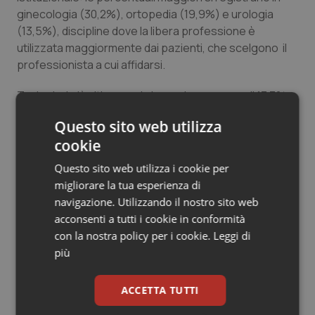
ginecologia (30,2%), ortopedia (19,9%) e urologia
Salute orale & impianti
(13,5%), discipline dove la libera professione è
utilizzata maggiormente dai pazienti, che scelgono il
Sangue & coagulazione
professionista a cui affidarsi.
Tiroide
Tra i valori più alti segue la lungodegenza con il 17,3% e
la cardiologia con il 12,5%.
Questo sito web utilizza
Tumore al seno
cookie
Tumore ovarico
Questo sito web utilizza i cookie per
migliorare la tua esperienza di
21 Aprile 2015
Tumori del Polmone & Testa Collo
navigazione. Utilizzando il nostro sito web
© Riproduzione riservata
acconsenti a tutti i cookie in conformità
Tumori gastrointestinali
con la nostra policy per i cookie.
Leggi di
più
Ulcera & Reflusso
ACCETTA TUTTI
Vaccini