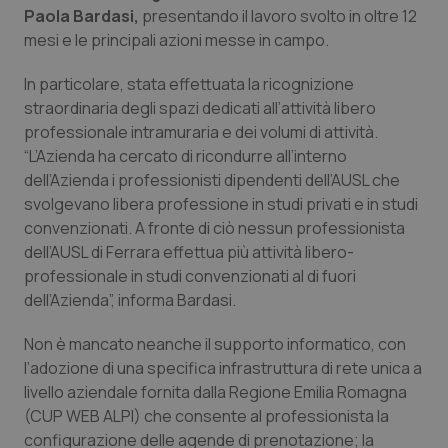
Calabria
Asma & BPCO
Paola Bardasi,
presentando il lavoro svolto in oltre 12
mesi e le principali azioni messe in campo.
Campania
Car-T
In particolare, stata effettuata la ricognizione
straordinaria degli spazi dedicati all’attività libero
Emilia-Romagna
Colesterolo & coronaropatie
professionale intramuraria e dei volumi di attività.
“L’Azienda ha cercato di ricondurre all’interno
Friuli Venezia Giulia
Dermatite Atopica
dell’Azienda i professionisti dipendenti dell’AUSL che
svolgevano libera professione in studi privati e in studi
Lazio
Diabete & glucometri
convenzionati. A fronte di ciò nessun professionista
dell’AUSL di Ferrara effettua più attività libero-
Liguria
Disturbi dell’umore
professionale in studi convenzionati al di fuori
dell’Azienda”, informa Bardasi.
Lombardia
Dolore
Non è mancato neanche il supporto informatico, con
l’adozione di una specifica infrastruttura di rete unica a
Marche
Donna & Salute
livello aziendale fornita dalla Regione Emilia Romagna
(CUP WEB ALPI) che consente al professionista la
Molise
Epatiti
configurazione delle agende di prenotazione; la