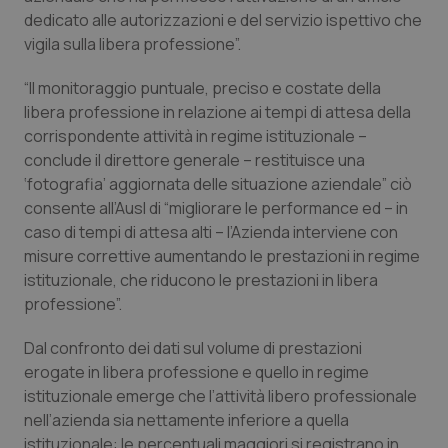
Valle D’Aosta
Oncodermatologia
dedicato alle autorizzazioni e del servizio ispettivo che
vigila sulla libera professione”.
Veneto
Oncoematologia
“Il monitoraggio puntuale, preciso e costate della
Oncologia & Nutrizione
libera professione in relazione ai tempi di attesa della
corrispondente attività in regime istituzionale –
Psoriasi & pelle
conclude il direttore generale – restituisce una
‘fotografia’ aggiornata delle situazione aziendale” ciò
consente all’Ausl di “migliorare le performance ed – in
Quotidiano Cardiologia
caso di tempi di attesa alti – l’Azienda interviene con
misure correttive aumentando le prestazioni in regime
Quotidiano Chirurgia
istituzionale, che riducono le prestazioni in libera
professione”.
Quotidiano Oncologia
Dal confronto dei dati sul volume di prestazioni
Quotidiano Pediatria
erogate in libera professione e quello in regime
istituzionale emerge che l’attività libero professionale
Rene & patologie urogenitali
nell’azienda sia nettamente inferiore a quella
istituzionale: le percentuali maggiori si registrano in