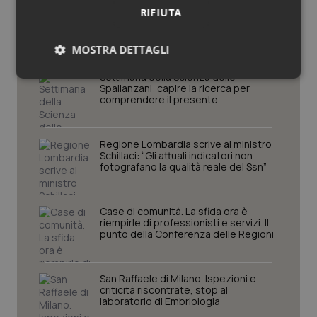
Potrebbe interessarti in
RIFIUTA
Emilia-Romagna
MOSTRA DETTAGLI
Settimana della Scienza dello
Necessari
Statistici
Marketing
Spallanzani: capire la ricerca per
comprendere il presente
Regione Lombardia scrive al ministro
Schillaci: “Gli attuali indicatori non
fotografano la qualità reale del Ssn”
Necessari
Statistici
Marketing
I cookie necessari contribuiscono a rendere fruibile il
Case di comunità. La sfida ora è
sito web abilitandone funzionalità di base quali la
riempirle di professionisti e servizi. Il
navigazione sulle pagine e l'accesso alle aree
punto della Conferenza delle Regioni
protette del sito. Il sito web non è in grado di
funzionare correttamente senza questi cookie.
Nome
Fornitore
/
Dominio
Scaden
San Raffaele di Milano. Ispezioni e
criticità riscontrate, stop al
VISITOR_PRIVACY_METADATA
5 mesi
YouTube
laboratorio di Embriologia
settim
.youtube.com