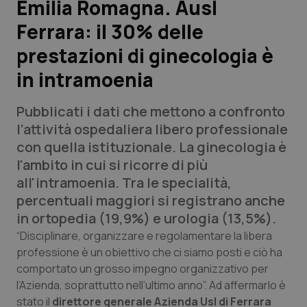
Emilia Romagna. Ausl
Ferrara: il 30% delle
Scienza e Farmaci
prestazioni di ginecologia è
Studi e Analisi
in intramoenia
Lettere al direttore
Pubblicati i dati che mettono a confronto
l’attività ospedaliera libero professionale
Edizioni Regionali
con quella istituzionale. La ginecologia è
l'ambito in cui si ricorre di più
QS Pro
all'intramoenia. Tra le specialità,
percentuali maggiori si registrano anche
Professionisti Sanitari.AI
in ortopedia (19,9%) e urologia (13,5%).
“Disciplinare, organizzare e regolamentare la libera
Abruzzo
QS Pro Gold
professione è un obiettivo che ci siamo posti e ciò ha
comportato un grosso impegno organizzativo per
QS Club
Newsletter
Basilicata
Artrite & artrosi
l’Azienda, soprattutto nell’ultimo anno”. Ad affermarlo è
stato il
direttore generale Azienda Usl di Ferrara