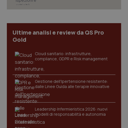
Ultime analisi e review da QS Pro
Gold
Cloud sanitario: infrastrutture,
compliance, GDPR e Risk management
Gestione dell'Ipertensione resistente:
CookieScriptConsent
5 mesi
CookieScript
dalle Linee Guida alle terapie innovative
settim
www.quotidianosanita.it
Leadership Infermieristica 2026: nuovi
modelli di responsabilità e autonomia