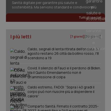
Sanità digitale per garantire più salute e
sostenibilità. Ma servono standard e condivisione
Tutti gli speciali
I più letti
[7 giorni]
[30 giorni]
Caldo, segnali di lenta ritirata dell'ondata: il 7
agosto restano 26 città da bollino rosso, l'8
scendono a 19
Covid. Il silenzio di Fauci e il perdono di Biden.
Ma il Quinto Emendamento non è
un’ammissione di colpa
Caldo estremo, FADOI: “Sopra i 40 gradi il
corpo può non riuscire più a disperdere il
PHPSESSID
Sessio
PHP.net
calore”
www.quotidianosanita.it
Comparto Sanità. Firmato il contratto 2025-
2027. Aumenti fino a 240 euro per gli