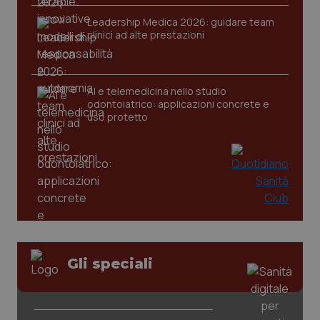
Leadership Medica 2026: guidare team
clinici ad alte prestazioni
tracking-sites-ironfish-
www.quotidianosanita.it
4
tracking-enable
settim
2 gior
AI e telemedicina nello studio
odontoiatrico: applicazioni concrete e
uso protetto
tracking-sites-ironfish-
www.quotidianosanita.it
4
session-id
settim
2 gior
_ga
1 anno
Google LLC
mes
.quotidianosanita.it
Gli speciali