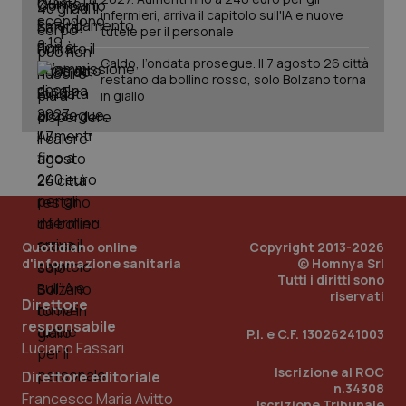
infermieri, arriva il capitolo sull'IA e nuove
tutele per il personale
Caldo, l’ondata prosegue. Il 7 agosto 26 città
restano da bollino rosso, solo Bolzano torna
in giallo
Quotidiano online
Copyright 2013-2026
d'informazione sanitaria
© Homnya Srl
_ga_KM60CM4NPH
.quotidianosanita.it
1 anno
Tutti i diritti sono
mes
riservati
Direttore
responsabile
P.I. e C.F. 13026241003
Luciano Fassari
Iscrizione al ROC
Direttore editoriale
n.34308
Francesco Maria Avitto
Iscrizione Tribunale