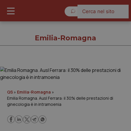
Sabato 8 Agosto 2026
Emilia-Romagna
Emilia-Romagna
Cronache
QS
»
Emilia-Romagna
»
Emilia Romagna. Ausl Ferrara: il 30% delle prestazioni di
Governo e Parlamento
ginecologia è in intramoenia
Regioni e Asl
Lavoro e Professioni