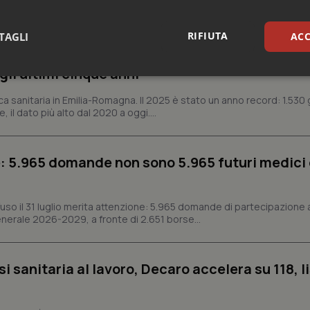
-Romagna
RIFIUTA
TAGLI
ACC
n Emilia-Romagna: nel 2025 condotti 1.530 studi
gli ultimi cinque anni
sari
Statistici
Mar
ca sanitaria in Emilia-Romagna. Il 2025 è stato un anno record: 1.530 g
, il dato più alto dal 2020 a oggi....
: 5.965 domande non sono 5.965 futuri medici 
Necessari
Statistici
Marketing
tribuiscono a rendere fruibile il sito web abilitandone funzionalità di base quali la nav
ffuso il 31 luglio merita attenzione: 5.965 domande di partecipazione 
protette del sito. Il sito web non è in grado di funzionare correttamente senza questi coo
nerale 2026-2029, a fronte di 2.651 borse...
Fornitore
/
Dominio
Scadenza
Descrizione
METADATA
5 mesi 4
Questo cookie viene utilizzato p
YouTube
settimane
scelte di consenso e privacy dell'
.youtube.com
si sanitaria al lavoro, Decaro accelera su 118, l
interazione con il sito. Registra i
del visitatore riguardo a varie pol
impostazioni sulla privacy, garan
preferenze siano onorate nelle se