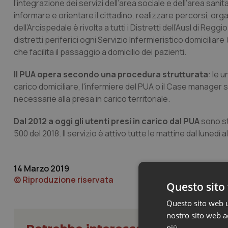
l’integrazione dei servizi dell’area sociale e dell’area sani
informare e orientare il cittadino, realizzare percorsi, organ
dell’Arcispedale è rivolta a tutti i Distretti dell’Ausl di Regg
distretti periferici ogni Servizio Infermieristico domicili
che facilita il passaggio a domicilio dei pazienti.
Il PUA opera secondo una procedura strutturata
: le 
carico domiciliare, l'infermiere del PUA o il Case manager si 
necessarie alla presa in carico territoriale.
Dal 2012 a oggi gli utenti presi in carico dal PUA
sono st
500 del 2018. Il servizio è attivo tutte le mattine dal lunedì 
14 Marzo 2019
© Riproduzione riservata
Questo sito 
Questo sito web ut
nostro sito web ac
più