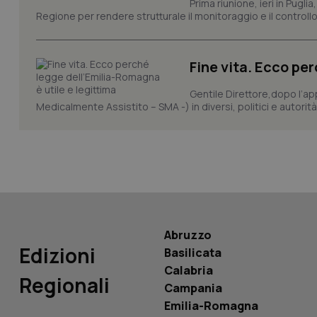
Prima riunione, ieri in Pugli
CookieScriptConse
Regione per rendere strutturale il monitoraggio e il controllo 
Fine vita. Ecco pe
tracking-sites-ironf
tracking-enable
Gentile Direttore,dopo l’ap
Medicalmente Assistito – SMA -) in diversi, politici e autorità
tracking-sites-ironf
session-id
_ga
Abruzzo
Edizioni
Basilicata
PHPSESSID
Calabria
Regionali
Campania
Emilia-Romagna