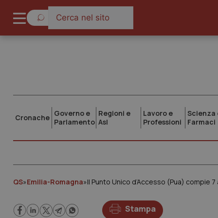
Governo e
Regioni e
Lavoro e
Scienza 
Cronache
Parlamento
Asl
Professioni
Farmaci
QS
»
Emilia-Romagna
»
Il Punto Unico d’Accesso (Pua) compie 7 a
Stampa