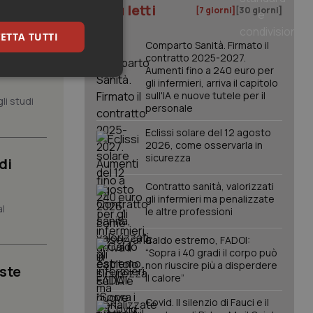
I più letti
[7 giorni]
[30 giorni]
ETTA TUTTI
Comparto Sanità. Firmato il
, il
contratto 2025-2027.
Aumenti fino a 240 euro per
keting
gli infermieri, arriva il capitolo
sull'IA e nuove tutele per il
li studi
personale
Eclissi solare del 12 agosto
2026, come osservarla in
sicurezza
di
Contratto sanità, valorizzati
gli infermieri ma penalizzate
igazione sulle pagine
al
le altre professioni
kie.
Caldo estremo, FADOI:
“Sopra i 40 gradi il corpo può
er memorizzare le
non riuscire più a disperdere
utente per la loro
iste
 dati sul consenso
il calore”
itiche e
tendo che le loro
Covid. Il silenzio di Fauci e il
ssioni future.