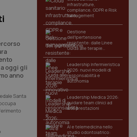
infrastrutture,
compliance, GDPR e Risk
management
ti
Gestione
dell'Ipertensione
percorso
resistente: dalle Linee
Guida alle terapie
ura
innovative
mento
Leadership Infermieristica
a oggi gli
2026: nuovi modelli di
rimo anno
responsabilità e
autonomia
spedale Santa
Leadership Medica 2026:
guidare team clinici ad
i occupa
alte prestazioni
sferimento
AI e telemedicina nello
o
studio odontoiatrico: