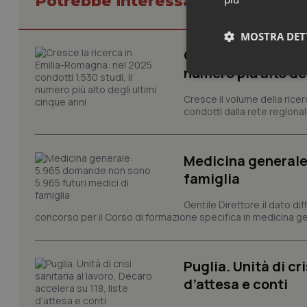
Potrebbe interessarti in Emilia
MOSTRA DET
Cresce la ricerca i
numero più alto de
Neces
Cresce il volume della ricer
condotti dalla rete regionale
Medicina generale
famiglia
I cookie necessari con
Gentile Direttore,il dato di
e l'accesso alle aree 
concorso per il Corso di formazione specifica in medicina ge
Nome
VISITOR_PRIVACY_
Puglia. Unità di cri
d’attesa e conti