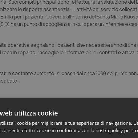
taria. Suoi compiti principali sono: effettuare la valutazione del
izzare le risposte assistenziali. L’attività del servizio collocat
io Emilia per i pazienti ricoverati all’interno del Santa Maria Nuova
are (SID) ha un punto di accoglienza in cui opera un infermiere 
unità operative segnalano i pazienti che necessiteranno di una 
reca in reparto, raccoglie le informazioni e i contatti e attiva l
ati in costante aumento: si passa dai circa 1000 del primo anno
al sabato.
web utilizza cookie
ilizza i cookie per migliorare la tua esperienza di navigazione. Ut
consenti a tutti i cookie in conformità con la nostra policy per i 