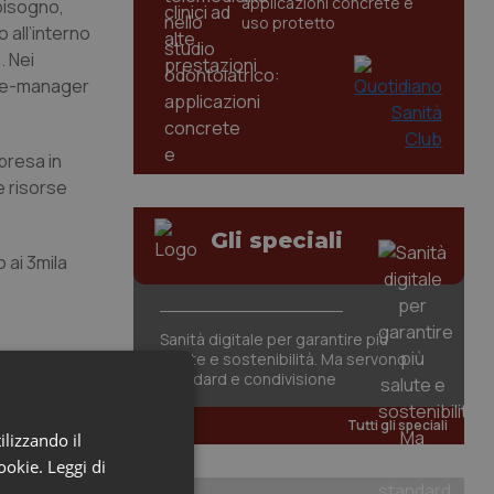
applicazioni concrete e
 bisogno,
uso protetto
o all’interno
. Nei
case-manager
presa in
e risorse
Gli speciali
 ai 3mila
Sanità digitale per garantire più
salute e sostenibilità. Ma servono
standard e condivisione
Tutti gli speciali
ilizzando il
cookie.
Leggi di