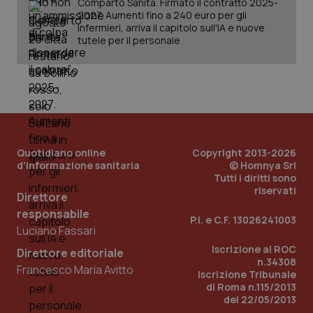
Comparto Sanità. Firmato il contratto 2025-
2027. Aumenti fino a 240 euro per gli
infermieri, arriva il capitolo sull'IA e nuove
tutele per il personale
PHPSESSID
Sessio
PHP.net
www.quotidianosanita.it
Quotidiano online
Copyright 2013-2026
d'informazione sanitaria
© Homnya Srl
Tutti i diritti sono
riservati
Direttore
responsabile
P.I. e C.F. 13026241003
Luciano Fassari
Iscrizione al ROC
Direttore editoriale
n.34308
Francesco Maria Avitto
Iscrizione Tribunale
di Roma n.115/2013
del 22/05/2013