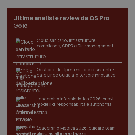
Necessari
Statistici
Marketing
I cookie necessari contribuiscono a rendere fruibile il
Ultime analisi e review da QS Pro
sito web abilitandone funzionalità di base quali la
navigazione sulle pagine e l'accesso alle aree
Gold
protette del sito. Il sito web non è in grado di
funzionare correttamente senza questi cookie.
Cloud sanitario: infrastrutture,
Nome
Fornitore
/
Dominio
Scaden
compliance, GDPR e Risk management
VISITOR_PRIVACY_METADATA
5 mesi
YouTube
settim
.youtube.com
Gestione dell'Ipertensione resistente:
dalle Linee Guida alle terapie innovative
Leadership Infermieristica 2026: nuovi
modelli di responsabilità e autonomia
Leadership Medica 2026: guidare team
clinici ad alte prestazioni