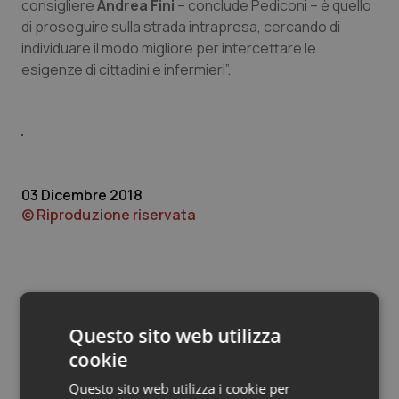
Valle D’Aosta
Oncodermatologia
consigliere
Andrea Fini
– conclude Pediconi – è quello
di proseguire sulla strada intrapresa, cercando di
individuare il modo migliore per intercettare le
Veneto
Oncoematologia
esigenze di cittadini e infermieri”.
Oncologia & Nutrizione
Psoriasi & pelle
Quotidiano Cardiologia
03 Dicembre 2018
© Riproduzione riservata
Quotidiano Chirurgia
Quotidiano Oncologia
Quotidiano Pediatria
Questo sito web utilizza
cookie
Potrebbe interessarti in
Rene & patologie urogenitali
Abruzzo
Questo sito web utilizza i cookie per