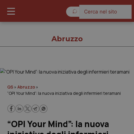
Domenica 9 Agosto 2026
Abruzzo
Abruzzo
Cronache
QS
»
Abruzzo
»
“OPI Your Mind”: la nuova iniziativa degli infermieri teramani
Governo e Parlamento
Regioni e Asl
“OPI Your Mind”: la nuova
Lavoro e Professioni