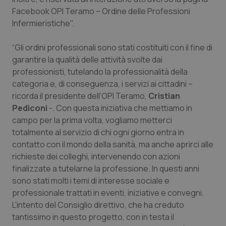
Facebook OPI Teramo – Ordine delle Professioni
Piemonte
HIV
Infermieristiche".
Provincia Autonoma di Bolzano
Infezioni & Febbre
“Gli ordini professionali sono stati costituiti con il fine di
garantire la qualità delle attività svolte dai
Provincia Autonoma di Trento
Ipertensione & Scompenso
professionisti, tutelando la professionalità della
categoria e, di conseguenza, i servizi ai cittadini –
ricorda il presidente dell’OPI Teramo,
Puglia
Malattie rare
Cristian
Pediconi
-. Con questa iniziativa che mettiamo in
campo per la prima volta, vogliamo metterci
Sardegna
Malattia di Crohn & Rettocolite Ulcerosa
totalmente al servizio di chi ogni giorno entra in
contatto con il mondo della sanità, ma anche aprirci alle
Sicilia
Neuroscienze & patologie neurodegenerative
richieste dei colleghi, intervenendo con azioni
finalizzate a tutelarne la professione. In questi anni
Toscana
Obesità
sono stati molti i temi di interesse sociale e
professionale trattati in eventi, iniziative e convegni.
Umbria
Oftalmologia
L'intento del Consiglio direttivo, che ha creduto
tantissimo in questo progetto, con in testa il