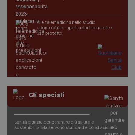
CookieScriptConsent
5 mesi
CookieScript
settim
www.quotidianosanita.it
AI e telemedicina nello studio
odontoiatrico: applicazioni concrete e
uso protetto
tracking-sites-ironfish-
www.quotidianosanita.it
4
tracking-enable
settim
Gli speciali
2 gior
Sanità digitale per garantire più salute e
tracking-sites-ironfish-
www.quotidianosanita.it
4
session-id
settim
sostenibilità. Ma servono standard e condivisione
2 gior