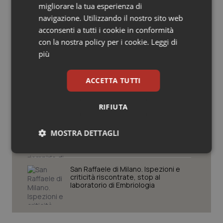
migliorare la tua esperienza di
Salute orale & impianti
navigazione. Utilizzando il nostro sito web
Settimana della Scienza dello
acconsenti a tutti i cookie in conformità
Spallanzani: capire la ricerca per
Sangue & coagulazione
con la nostra policy per i cookie.
Leggi di
comprendere il presente
più
Tiroide
Regione Lombardia scrive al ministro
ACCETTA TUTTI
Schillaci: “Gli attuali indicatori non
Tumore al seno
fotografano la qualità reale del Ssn”
RIFIUTA
Tumore ovarico
Case di comunità. La sfida ora è
riempirle di professionisti e servizi. Il
MOSTRA DETTAGLI
punto della Conferenza delle Regioni
Tumori del Polmone & Testa Collo
Necessari
Statistici
Marketing
Tumori gastrointestinali
San Raffaele di Milano. Ispezioni e
criticità riscontrate, stop al
laboratorio di Embriologia
Ulcera & Reflusso
Vaccini