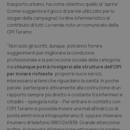
trasporto urbano, ha come obiettivo quello di “aprire”
Calabria
Asma & BPCO
(come suggerisce il gioco di parole utilizzato per lo
slogan della campagna) l’ordine infermieristico al
Campania
Car-T
contributo di tutti. Lo rende noto un comunicato della
OPI Teramo.
Emilia-Romagna
Colesterolo & coronaropatie
"Non solo gli iscritti, dunque, potranno fornire
Friuli Venezia Giulia
Dermatite Atopica
suggerimenti per migliorare la condizione
professionale e la percezione sociale della categoria;
Lazio
Diabete & glucometri
ma
chiunque potrà rivolgersi alle strutture dell’OPI
per inviare richieste
, proporre nuovi servizi,
Liguria
Disturbi dell’umore
interessarsi ai temi che riguardano la sanità. In poche
parole: partecipare attivamente alla costruzione di un
rapporto sempre più diretto e costante tra infermieri e
Lombardia
Dolore
cittadini – spiega la nota -. Per entrare in contatto con
l’OPI Teramo è possibile inviare una mail all’indirizzo di
Marche
Donna & Salute
posta elettronica
info@opiteramo.it
, oppure chiamare
il numero di telefono 0861/241838. Grande attenzione,
Molise
Epatiti
inoltre, è riservata all’interazione attraverso la pagina