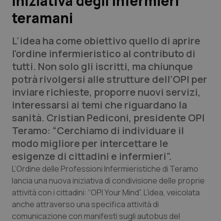
iniziativa degli infermieri
teramani
Scienza e Farmaci
L’idea ha come obiettivo quello di aprire
Studi e Analisi
l'ordine infermieristico al contributo di
tutti. Non solo gli iscritti, ma chiunque
Lettere al direttore
potrà rivolgersi alle strutture dell’OPI per
inviare richieste, proporre nuovi servizi,
Edizioni Regionali
interessarsi ai temi che riguardano la
sanità. Cristian Pediconi, presidente OPI
QS Pro
Teramo: “Cerchiamo di individuare il
modo migliore per intercettare le
Professionisti Sanitari.AI
esigenze di cittadini e infermieri”.
L’Ordine delle Professioni Infermieristiche di Teramo
Abruzzo
QS Pro Gold
lancia una nuova iniziativa di condivisione delle proprie
attività con i cittadini: “OPI Your Mind”. L’idea, veicolata
QS Club
Newsletter
Basilicata
Artrite & artrosi
anche attraverso una specifica attività di
comunicazione con manifesti sugli autobus del