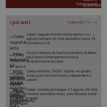
Tutti gli speciali
_ga
1 anno
Google LLC
mes
.quotidianosanita.it
I più letti
[7 giorni]
[30 giorni]
Caldo, segnali di lenta ritirata dell'ondata: il 7
agosto restano 26 città da bollino rosso, l'8
scendono a 19
Covid. Il silenzio di Fauci e il perdono di Biden.
Ma il Quinto Emendamento non è
un’ammissione di colpa
Caldo estremo, FADOI: “Sopra i 40 gradi il
corpo può non riuscire più a disperdere il
calore”
Caldo, l’ondata prosegue. Il 7 agosto 26 città
restano da bollino rosso, solo Bolzano torna
in giallo