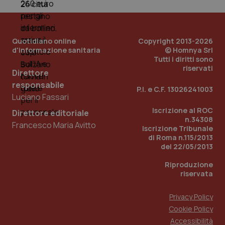
Quotidiano online
Copyright 2013-2026
d'informazione sanitaria
© Homnya Srl
Tutti i diritti sono
riservati
Direttore
responsabile
P.I. e C.F. 13026241003
Luciano Fassari
_ga_KM60CM4NPH
.quotidianosanita.it
1 anno
mes
Iscrizione al ROC
Direttore editoriale
n.34308
Francesco Maria Avitto
Iscrizione Tribunale
di Roma n.115/2013
del 22/05/2013
Riproduzione
riservata
Privacy Policy
Fornitore
/
Nome
Scadenza
Descrizion
Dominio
Cookie Policy
Nome
Fornitore
/
Dominio
Scadenza
Des
_ga_0VMQEQKQ1N
.quotidianosanita.it
1 anno 1
Questo
Accessibilità