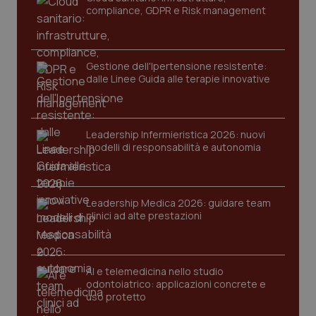
compliance, GDPR e Risk management
Gestione dell'Ipertensione resistente:
dalle Linee Guida alle terapie innovative
Leadership Infermieristica 2026: nuovi
CookieScriptConsent
5 mesi
CookieScript
modelli di responsabilità e autonomia
settim
www.quotidianosanita.it
Leadership Medica 2026: guidare team
clinici ad alte prestazioni
AI e telemedicina nello studio
odontoiatrico: applicazioni concrete e
uso protetto
tracking-sites-ironfish-
www.quotidianosanita.it
4