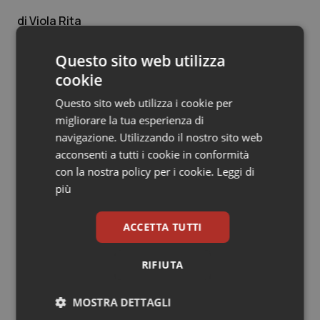
Salute orale & impianti
Viola Rita
12 Dicembre 2014
Sangue & coagulazione
Questo sito web utilizza
© Riproduzione riservata
cookie
Tiroide
Questo sito web utilizza i cookie per
migliorare la tua esperienza di
Tumore al seno
navigazione. Utilizzando il nostro sito web
acconsenti a tutti i cookie in conformità
Tumore ovarico
con la nostra policy per i cookie.
Leggi di
Potrebbe interessarti in
più
Tumori del Polmone & Testa Collo
Scienza e Farmaci
ACCETTA TUTTI
Tumori gastrointestinali
Ebola in Congo. Oms e Africa Cdc:
“Epidemia più veloce della risposta”.
RIFIUTA
Quasi 4mila casi e 1.801 morti
Ulcera & Reflusso
MOSTRA DETTAGLI
Vaccini
West Nile. D’Alterio (Rete IZS):