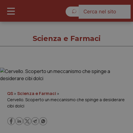
Sabato 8 Agosto 2026
Scienza e Farmaci
Scienza e Farmaci
Cronache
QS
»
Scienza e Farmaci
»
Cervello. Scoperto un meccanismo che spinge a desiderare
Governo e Parlamento
cibi dolci
Regioni e Asl
Lavoro e Professioni