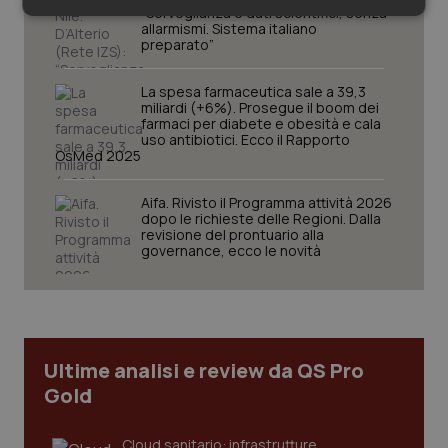
“Sorveglianza e dati scientifici, senza
Necessari
Statistici
Marketing
allarmismi. Sistema italiano
preparato”
La spesa farmaceutica sale a 39,3
miliardi (+6%). Prosegue il boom dei
farmaci per diabete e obesità e cala
uso antibiotici. Ecco il Rapporto
OsMed 2025
Necessari
Statistici
Marketing
I cookie necessari contribuiscono a rendere fruibile il
Aifa. Rivisto il Programma attività 2026
sito web abilitandone funzionalità di base quali la
dopo le richieste delle Regioni. Dalla
navigazione sulle pagine e l'accesso alle aree
revisione del prontuario alla
protette del sito. Il sito web non è in grado di
governance, ecco le novità
funzionare correttamente senza questi cookie.
Nome
Fornitore
/
Dominio
Scaden
VISITOR_PRIVACY_METADATA
5 mesi
YouTube
settim
.youtube.com
Ultime analisi e review da QS Pro
Gold
Cloud sanitario: infrastrutture,