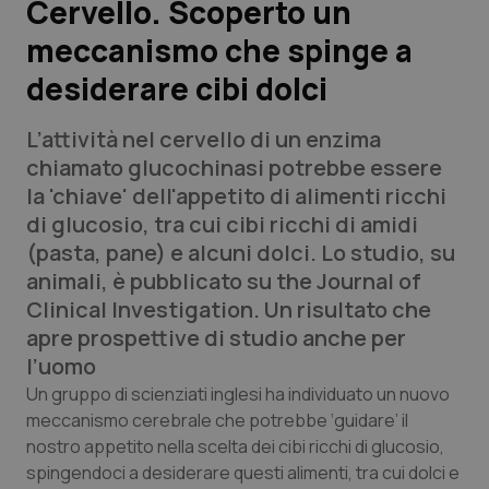
Cervello. Scoperto un
meccanismo che spinge a
Scienza e Farmaci
desiderare cibi dolci
Studi e Analisi
L’attività nel cervello di un enzima
Lettere al direttore
chiamato glucochinasi potrebbe essere
la 'chiave' dell'appetito di alimenti ricchi
Edizioni Regionali
di glucosio, tra cui cibi ricchi di amidi
(pasta, pane) e alcuni dolci. Lo studio, su
QS Pro
animali, è pubblicato su
the
Journal of
Clinical Investigation.
Un risultato che
Professionisti Sanitari.AI
apre prospettive di studio anche per
l’uomo
Abruzzo
QS Pro Gold
Un gruppo di scienziati inglesi ha individuato un nuovo
meccanismo cerebrale che potrebbe ‘guidare’ il
QS Club
Newsletter
nostro appetito nella scelta dei cibi ricchi di glucosio,
Basilicata
Artrite & artrosi
spingendoci a desiderare questi alimenti, tra cui dolci e