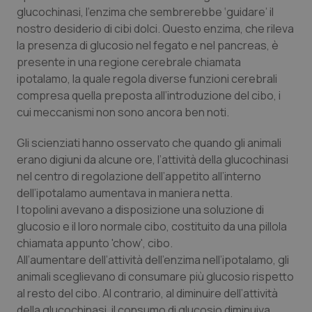
glucochinasi, l’enzima che sembrerebbe ‘guidare’ il
Piemonte
HIV
nostro desiderio di cibi dolci. Questo enzima, che rileva
la presenza di glucosio nel fegato e nel pancreas, è
Provincia Autonoma di Bolzano
Infezioni & Febbre
presente in una regione cerebrale chiamata
ipotalamo, la quale regola diverse funzioni cerebrali
compresa quella preposta all’introduzione del cibo, i
Provincia Autonoma di Trento
Ipertensione & Scompenso
cui meccanismi non sono ancora ben noti.
Puglia
Malattie rare
Gli scienziati hanno osservato che quando gli animali
erano digiuni da alcune ore, l’attività della glucochinasi
Sardegna
Malattia di Crohn & Rettocolite Ulcerosa
nel centro di regolazione dell’appetito all’interno
dell’ipotalamo aumentava in maniera netta.
Sicilia
Neuroscienze & patologie neurodegenerative
I topolini avevano a disposizione una soluzione di
glucosio e il loro normale cibo, costituito da una pillola
Toscana
Obesità
chiamata appunto 'chow', cibo.
All’aumentare dell’attività dell’enzima nell’ipotalamo, gli
animali sceglievano di consumare più glucosio rispetto
Umbria
Oftalmologia
al resto del cibo. Al contrario, al diminuire dell’attività
della glucochinasi, il consumo di glucosio diminuiva.