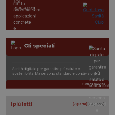
tracking-enable
settim
2 gior
tracking-sites-ironfish-
www.quotidianosanita.it
4
session-id
settim
2 gior
Gli speciali
_ga
1 anno
Google LLC
mes
.quotidianosanita.it
Sanità digitale per garantire più salute e
sostenibilità. Ma servono standard e condivisione
Tutti gli speciali
I più letti
[7 giorni]
[30 giorni]