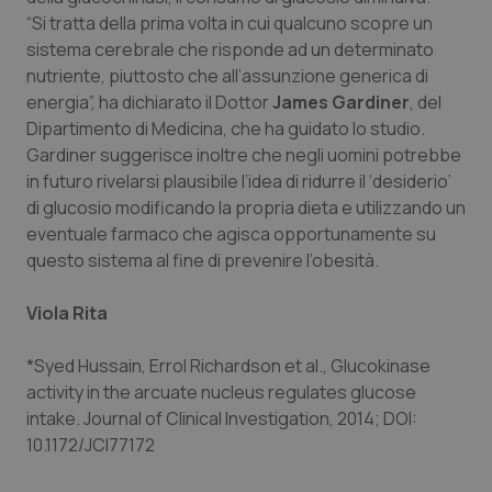
Valle D’Aosta
Oncodermatologia
“Si tratta della prima volta in cui qualcuno scopre un
sistema cerebrale che risponde ad un determinato
Veneto
Oncoematologia
nutriente, piuttosto che all’assunzione generica di
energia”, ha dichiarato il Dottor
James Gardiner
, del
Oncologia & Nutrizione
Dipartimento di Medicina, che ha guidato lo studio.
Gardiner suggerisce inoltre che negli uomini potrebbe
Psoriasi & pelle
in futuro rivelarsi plausibile l’idea di ridurre il ‘desiderio’
di glucosio modificando la propria dieta e utilizzando un
Quotidiano Cardiologia
eventuale farmaco che agisca opportunamente su
questo sistema al fine di prevenire l’obesità.
Quotidiano Chirurgia
Viola Rita
Quotidiano Oncologia
*Syed Hussain, Errol Richardson et al., Glucokinase
activity in the arcuate nucleus regulates glucose
Quotidiano Pediatria
intake.
Journal of Clinical Investigation
, 2014; DOI:
10.1172/JCI77172
Rene & patologie urogenitali