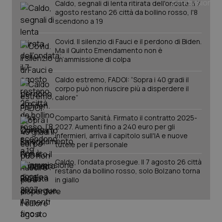
Caldo, segnali di lenta ritirata dell'ondata: il 7
agosto restano 26 città da bollino rosso, l'8
scendono a 19
Covid. Il silenzio di Fauci e il perdono di Biden.
Ma il Quinto Emendamento non è
un’ammissione di colpa
Caldo estremo, FADOI: “Sopra i 40 gradi il
corpo può non riuscire più a disperdere il
calore”
Comparto Sanità. Firmato il contratto 2025-
2027. Aumenti fino a 240 euro per gli
infermieri, arriva il capitolo sull'IA e nuove
PHPSESSID
Sessio
PHP.net
tutele per il personale
www.quotidianosanita.it
Caldo, l’ondata prosegue. Il 7 agosto 26 città
restano da bollino rosso, solo Bolzano torna
in giallo