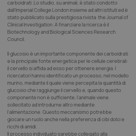
carboidrati. Lo studio, su animali, è stato condotto
Calabria
Asma & BPCO
dall’Imperial College London insieme ad altri istituti ed è
stato pubblicato sulla prestigiosa rivista
the
Journal of
Campania
Car-T
Clinical Investigation.
A finanziare la ricerca è il
Biotechnology and Biological Sciences Research
Emilia-Romagna
Colesterolo & coronaropatie
Council.
Friuli Venezia Giulia
Dermatite Atopica
Il glucosio è un importante componente dei carboidrati
e la principale fonte energetica per le cellule cerebrali:
Lazio
Diabete & glucometri
il cervello si affida ad esso per ottenere energia. I
ricercatori hanno identificato un processo, nel modello
murino, mediante il quale viene percepita la quantità di
Liguria
Disturbi dell’umore
glucosio che raggiunge il cervello e, quando questo
componente non è sufficiente, l’animale viene
Lombardia
Dolore
sollecitato ad introdurne altro mediante
l’alimentazione. Questo meccanismo potrebbe
Marche
Donna & Salute
giocare un ruolo anche nella preferenza di cibi dolci e
ricchi di amidi.
Molise
Epatiti
Il processo individuato sarebbe collegato alla