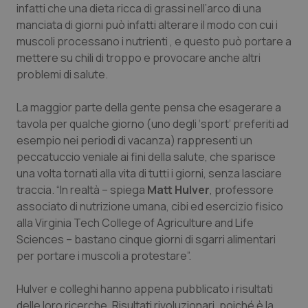
infatti che una dieta ricca di grassi nell’arco di una
Calabria
Asma & BPCO
manciata di giorni può infatti alterare il modo con cui i
muscoli processano i nutrienti , e questo può portare a
Campania
Car-T
mettere su chili di troppo e provocare anche altri
problemi di salute.
Emilia-Romagna
Colesterolo & coronaropatie
La maggior parte della gente pensa che esagerare a
Friuli Venezia Giulia
Dermatite Atopica
tavola per qualche giorno (uno degli ‘sport’ preferiti ad
esempio nei periodi di vacanza) rappresenti un
Lazio
Diabete & glucometri
peccatuccio veniale ai fini della salute, che sparisce
una volta tornati alla vita di tutti i giorni, senza lasciare
Liguria
Disturbi dell’umore
traccia. “In realtà – spiega
Matt Hulver
, professore
associato di nutrizione umana, cibi ed esercizio fisico
alla Virginia Tech College of Agriculture and Life
Lombardia
Dolore
Sciences – bastano cinque giorni di sgarri alimentari
per portare i muscoli a protestare”.
Marche
Donna & Salute
Hulver e colleghi hanno appena pubblicato i risultati
Molise
Epatiti
delle loro ricerche. Risultati rivoluzionari, poiché è la