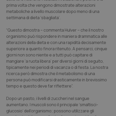
prima volta che vengono dimostrate alterazioni
Piemonte
HIV
metaboliche a livello muscolare dopo meno di una
settimana di dieta ‘sbagliata’.
Provincia Autonoma di Bolzano
Infezioni & Febbre
“Questo dimostra – commenta Hulver – che il nostro
Provincia Autonoma di Trento
Ipertensione & Scompenso
organismo può rispondere in maniera drammatica alle
alterazioni della dieta e con una rapidità decisamente
superiore a quanto finora ritenuto. A pensarci, cinque
Puglia
Malattie rare
giorni non sono niente e a tutti può capitare di
mangiare ‘a ruota libera’ per diversi giorni di seguito,
Sardegna
Malattia di Crohn & Rettocolite Ulcerosa
tipicamente nei periodi di vacanza o di festa. La nostra
ricerca però dimostra che il metabolismo di una
Sicilia
Neuroscienze & patologie neurodegenerative
persona può modificarsi drasticamente in brevissimo
tempo e questo deve far riflettere”.
Toscana
Obesità
Dopo un pasto, i livelli di zuccheri nel sangue
Umbria
Oftalmologia
aumentano. I muscoli sono il principale ‘smaltisci-
glucosio’ dell’organismo; possono utilizzare gli