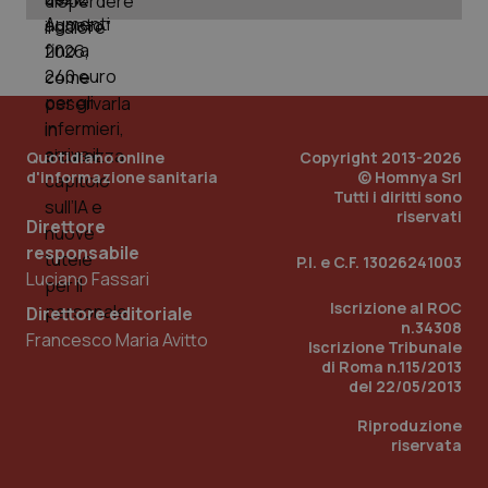
_ga_KM60CM4NPH
.quotidianosanita.it
1 anno
mes
Quotidiano online
Copyright 2013-2026
d'informazione sanitaria
© Homnya Srl
Tutti i diritti sono
riservati
Fornitore
/
Direttore
Nome
Scadenza
Descrizion
Dominio
responsabile
Nome
Fornitore
/
Dominio
Scadenza
Des
P.I. e C.F. 13026241003
_ga_0VMQEQKQ1N
.quotidianosanita.it
1 anno 1
Questo
Luciano Fassari
mese
cookie
VISITOR_INFO1_LIVE
5 mesi 4
Que
Google LLC
viene
settimane
imp
.youtube.com
Iscrizione al ROC
Direttore editoriale
utilizzato
You
n.34308
da Google
ten
Francesco Maria Avitto
Analytics
pre
Iscrizione Tribunale
per
del
di Roma n.115/2013
mantener
vid
del 22/05/2013
lo stato
inco
della
può
sessione.
det
Riproduzione
vis
riservata
web
uti
nuo