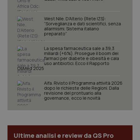
I cookie necessari contribuiscono a rendere fruibile il
sito web abilitandone funzionalità di base quali la
navigazione sulle pagine e l'accesso alle aree
protette del sito. Il sito web non è in grado di
West Nile. D’Alterio (Rete IZS):
funzionare correttamente senza questi cookie.
“Sorveglianza e dati scientifici, senza
allarmismi. Sistema italiano
Nome
Fornitore
/
Dominio
Scaden
preparato”
VISITOR_PRIVACY_METADATA
5 mesi
YouTube
settim
.youtube.com
La spesa farmaceutica sale a 39,3
miliardi (+6%). Prosegue il boom dei
farmaci per diabete e obesità e cala
uso antibiotici. Ecco il Rapporto
OsMed 2025
Aifa. Rivisto il Programma attività 2026
dopo le richieste delle Regioni. Dalla
revisione del prontuario alla
governance, ecco le novità
Ultime analisi e review da QS Pro