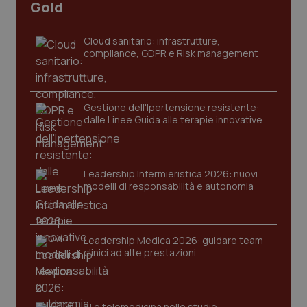
CookieScriptConsent
5 mesi
CookieScript
Gold
settim
www.quotidianosanita.it
Cloud sanitario: infrastrutture,
compliance, GDPR e Risk management
Gestione dell'Ipertensione resistente:
dalle Linee Guida alle terapie innovative
Leadership Infermieristica 2026: nuovi
tracking-sites-ironfish-
www.quotidianosanita.it
4
tracking-enable
settim
modelli di responsabilità e autonomia
2 gior
Leadership Medica 2026: guidare team
tracking-sites-ironfish-
clinici ad alte prestazioni
www.quotidianosanita.it
4
session-id
settim
2 gior
AI e telemedicina nello studio