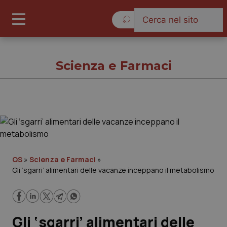
Venerdì 7 Agosto 2026
Scienza e Farmaci
Scienza e Farmaci
Cronache
QS
»
Scienza e Farmaci
»
Gli ‘sgarri’ alimentari delle vacanze inceppano il metabolismo
Governo e Parlamento
Regioni e Asl
Gli ‘sgarri’ alimentari delle
Lavoro e Professioni