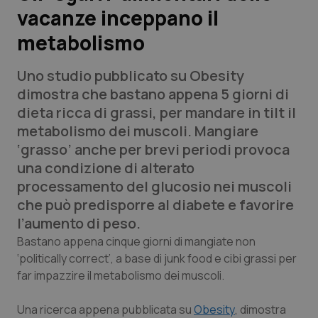
vacanze inceppano il
Scienza e Farmaci
metabolismo
Studi e Analisi
Uno studio pubblicato su Obesity
dimostra che bastano appena 5 giorni di
Lettere al direttore
dieta ricca di grassi, per mandare in tilt il
metabolismo dei muscoli. Mangiare
Edizioni Regionali
‘grasso’ anche per brevi periodi provoca
una condizione di alterato
QS Pro
processamento del glucosio nei muscoli
che può predisporre al diabete e favorire
Professionisti Sanitari.AI
l’aumento di peso.
Bastano appena cinque giorni di mangiate non
Abruzzo
QS Pro Gold
‘politically correct’, a base di junk food e cibi grassi per
far impazzire il metabolismo dei muscoli.
QS Club
Newsletter
Basilicata
Artrite & artrosi
Una ricerca appena pubblicata su
Obesity
, dimostra