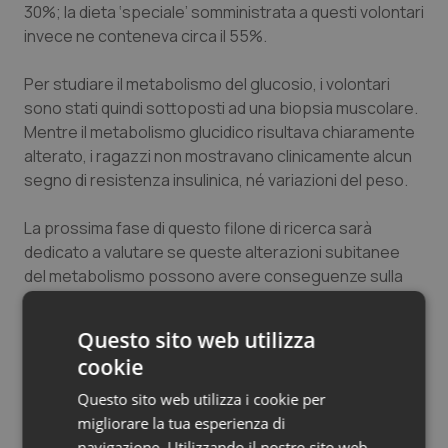
30%; la dieta ‘speciale’ somministrata a questi volontari
Salute orale & impianti
invece ne conteneva circa il 55%.
Sangue & coagulazione
Per studiare il metabolismo del glucosio, i volontari
sono stati quindi sottoposti ad una biopsia muscolare.
Tiroide
Mentre il metabolismo glucidico risultava chiaramente
alterato, i ragazzi non mostravano clinicamente alcun
Tumore al seno
segno di resistenza insulinica, né variazioni del peso.
La prossima fase di questo filone di ricerca sarà
Tumore ovarico
dedicato a valutare se queste alterazioni subitanee
del metabolismo possono avere conseguenze sulla
Tumori del Polmone & Testa Collo
salute a lungo termine e in quanto tempo il
metabolismo muscolare ritorna in condizioni di base,
Tumori gastrointestinali
Questo sito web utilizza
una volta ripresa una dieta più fisiologica.
cookie
Ulcera & Reflusso
Lo studio è stato supportato da un grant dell’
American
Questo sito web utilizza i cookie per
Diabetes Association
e dei National Institutes of
migliorare la tua esperienza di
Vaccini
Health.
navigazione. Utilizzando il nostro sito web