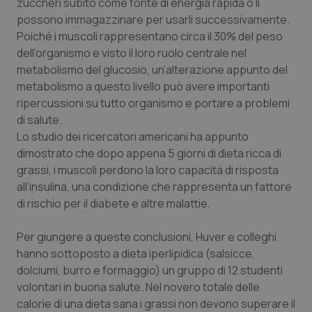
Valle D’Aosta
Oncodermatologia
zuccheri subito come fonte di energia rapida o li
possono immagazzinare per usarli successivamente.
Poiché i muscoli rappresentano circa il 30% del peso
Veneto
Oncoematologia
dell’organismo e visto il loro ruolo centrale nel
metabolismo del glucosio, un’alterazione appunto del
Oncologia & Nutrizione
metabolismo a questo livello può avere importanti
ripercussioni su tutto organismo e portare a problemi
Psoriasi & pelle
di salute.
Lo studio dei ricercatori americani ha appunto
Quotidiano Cardiologia
dimostrato che dopo appena 5 giorni di dieta ricca di
grassi, i muscoli perdono la loro capacità di risposta
Quotidiano Chirurgia
all’insulina, una condizione che rappresenta un fattore
di rischio per il diabete e altre malattie.
Quotidiano Oncologia
Per giungere a queste conclusioni, Huver e colleghi
hanno sottoposto a dieta iperlipidica (salsicce,
Quotidiano Pediatria
dolciumi, burro e formaggio) un gruppo di 12 studenti
volontari in buona salute. Nel novero totale delle
Rene & patologie urogenitali
calorie di una dieta sana i grassi non devono superare il