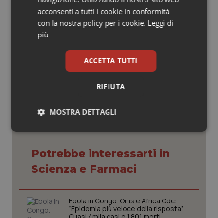
Maria Rita Montebelli
acconsenti a tutti i cookie in conformità
con la nostra policy per i cookie.
Leggi di
più
Maria Rita Montebelli
ACCETTA TUTTI
18 Aprile 2015
© Riproduzione riservata
RIFIUTA
MOSTRA DETTAGLI
Necessari
Statistici
Marketing
Potrebbe interessarti in
Scienza e Farmaci
Ebola in Congo. Oms e Africa Cdc:
Necessari
Statistici
Marketing
“Epidemia più veloce della risposta”.
Quasi 4mila casi e 1.801 morti