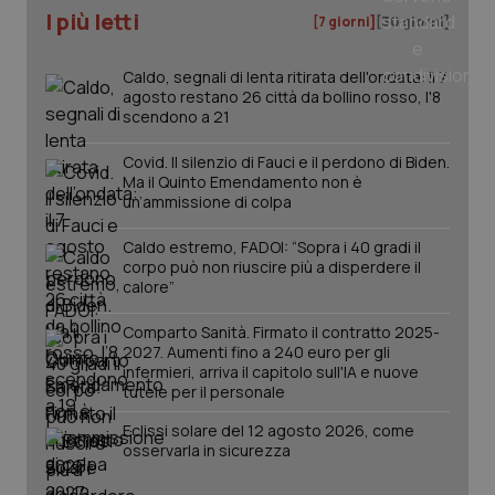
I più letti
[7 giorni]
[30 giorni]
Caldo, segnali di lenta ritirata dell'ondata: il 7
agosto restano 26 città da bollino rosso, l'8
PHPSESSID
Sessio
PHP.net
scendono a 21
www.quotidianosanita.it
Covid. Il silenzio di Fauci e il perdono di Biden.
Ma il Quinto Emendamento non è
un’ammissione di colpa
Caldo estremo, FADOI: “Sopra i 40 gradi il
corpo può non riuscire più a disperdere il
calore”
Comparto Sanità. Firmato il contratto 2025-
2027. Aumenti fino a 240 euro per gli
infermieri, arriva il capitolo sull'IA e nuove
tutele per il personale
Eclissi solare del 12 agosto 2026, come
osservarla in sicurezza