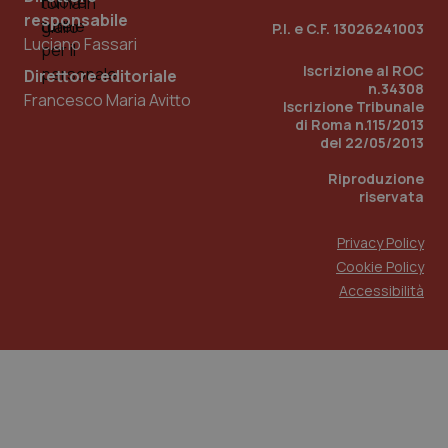
responsabile
P.I. e C.F. 13026241003
Fornitore
/
Luciano Fassari
Nome
Scadenza
Descrizi
Nome
Dominio
Fornitore
/
Dominio
Scadenza
D
Iscrizione al ROC
Direttore editoriale
_ga_0VMQEQKQ1N
VISITOR_INFO1_LIVE
.quotidianosanita.it
1 anno 1
5 mesi 4
Questo c
Q
Google LLC
n.34308
mese
settimane
utilizza
i
.youtube.com
Francesco Maria Avitto
Iscrizione Tribunale
Analytics
Y
mantener
te
di Roma n.115/2013
della ses
p
del 22/05/2013
de
v
Riproduzione
in
p
riservata
d
vi
w
Privacy Policy
ut
n
Cookie Policy
v
Accessibilità
de
Y
__Secure-YNID
.youtube.com
5 mesi 4
Q
settimane
i
Y
te
p
de
v
in
p