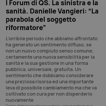
I Forum di QS. La sinistra e la
sanità. Danielle Vangieri: “La
Scienza e Farmaci
parabola del soggetto
Studi e Analisi
riformatore”
Lettere al direttore
L’orribile periodo che abbiamo affrontato
ha generato un sentimento diffuso, se
Edizioni Regionali
non un nuovo compiuto senso comune;
certamente una nuova sensibilità per la
QS Pro
sanità e la sua gestione in una forma
pubblica, universale, gratuita. Un
Professionisti Sanitari.AI
sentimento che dobbiamo considerare
una preziosa risorsa ed una importante
Abruzzo
QS Pro Gold
leva di possibile cambiamento ma che va
coltivato con cura per non disperderlo
QS Club
Newsletter
Basilicata
Artrite & artrosi
nuovamente