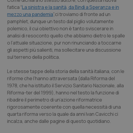
Come dichiara lo stesso autore, con questa nuova
Calabria
Asma & BPCO
fatica
“
La sinistra e la sanità, da Bindi a Speranza e in
mezzo una pandemia
”,
ci troviamo di fronte ad un
Campania
Car-T
pamphlet, dunque un testo dal piglio volutamente
polemico, il cui obiettivo non è tanto sviscerare in
Emilia-Romagna
Colesterolo & coronaropatie
analisi di resoconto quello che abbiamo dietro le spalle
o l’attuale situazione, pur non rinunciando a toccarne
gli aspetti più salienti, ma sollecitare una discussione
Friuli Venezia Giulia
Dermatite Atopica
sul terreno della politica.
Lazio
Diabete & glucometri
Le stesse tappe della storia della sanità italiana, con le
riforme che l’hanno attraversata (dalla Riforma del
Liguria
Disturbi dell’umore
1978, che ha istituito il Servizio Sanitario Nazionale, alla
Riforma-ter del 1999), hanno nel testo la funzione di
Lombardia
Dolore
ribadire il perimetro di un’azione riformatrice
rigorosamente coerente con quella necessità di una
Marche
Donna & Salute
quarta riforma verso la quale da anni Ivan Cavicchi ci
incalza, anche dalle pagine di questo quotidiano.
Molise
Epatiti