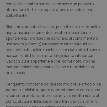
Valle D’Aosta
Oncodermatologia
che, però, sembra non solo non avere un pensiero
riformatore forte ma appare afona o quanto meno
Veneto
Oncoematologia
balbettante.
Oncologia & Nutrizione
Riguardo a questa chiamata, pur nel tono a tratti molto
aspro, ma assolutamente non sterile, anzi denso di
Psoriasi & pelle
spunti eretici proficui che spronano al compimento di
una scelta (
αἵρεσις)
lungamente rimandata, mi sia
consentito di cogliere anche un cocciuto atto d’amore
Quotidiano Cardiologia
nei confronti di una sinistra, largamente intesa, cui
Cavicchi pure appartiene e che, com’è noto, non ha
Quotidiano Chirurgia
mai particolarmente amato ciò che è fuori dalla sua
ortodossia.
Quotidiano Oncologia
Per quanto concerne poi questo mio breve articolo, da
Quotidiano Pediatria
persona di sinistra, spero coerentemente con le cose
sinora interpretate, mi preme arrivare direttamente al
Rene & patologie urogenitali
punto, al cuore della domanda di Ivan Cavicchi, che mi