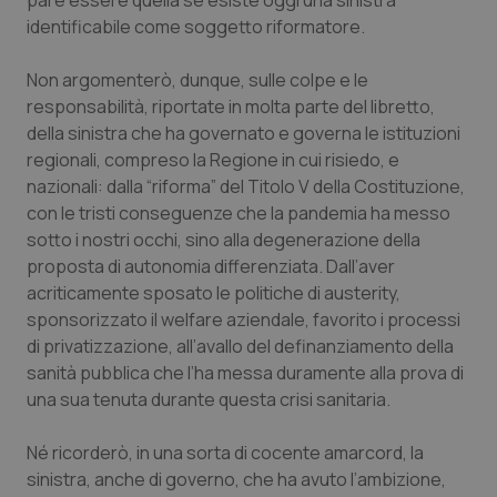
pare essere quella se esiste oggi una sinistra
Salute orale & impianti
identificabile come soggetto riformatore.
Non argomenterò, dunque, sulle colpe e le
Sangue & coagulazione
responsabilità, riportate in molta parte del libretto,
della sinistra che ha governato e governa le istituzioni
Tiroide
regionali, compreso la Regione in cui risiedo, e
nazionali: dalla “riforma” del Titolo V della Costituzione,
Tumore al seno
con le tristi conseguenze che la pandemia ha messo
sotto i nostri occhi, sino alla degenerazione della
Tumore ovarico
proposta di autonomia differenziata. Dall’aver
acriticamente sposato le politiche di austerity,
Tumori del Polmone & Testa Collo
sponsorizzato il welfare aziendale, favorito i processi
di privatizzazione, all’avallo del definanziamento della
Tumori gastrointestinali
sanità pubblica che l’ha messa duramente alla prova di
una sua tenuta durante questa crisi sanitaria.
Ulcera & Reflusso
Né ricorderò, in una sorta di cocente amarcord, la
sinistra, anche di governo, che ha avuto l’ambizione,
Vaccini