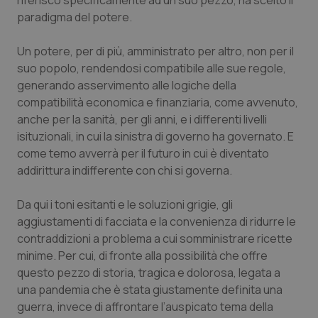
riferisco specificamente ad un suo pezzo, ha scelto il
paradigma del potere.
Un potere, per di più, amministrato per altro, non per il
suo popolo, rendendosi compatibile alle sue regole,
generando asservimento alle logiche della
compatibilità economica e finanziaria, come avvenuto,
anche per la sanità, per gli anni, e i differenti livelli
isituzionali, in cui la sinistra di governo ha governato. E
come temo avverrà per il futuro in cui è diventato
addirittura indifferente con chi si governa.
Da qui i toni esitanti e le soluzioni grigie, gli
aggiustamenti di facciata e la convenienza di ridurre le
contraddizioni a problema a cui somministrare ricette
minime. Per cui, di fronte alla possibilità che offre
questo pezzo di storia, tragica e dolorosa, legata a
una pandemia che è stata giustamente definita una
guerra, invece di affrontare l’auspicato tema della