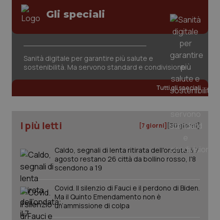
Gli speciali
Sanità digitale per garantire più salute e
sostenibilità. Ma servono standard e condivisione
Tutti gli speciali
I più letti
[7 giorni]
[30 giorni]
Caldo, segnali di lenta ritirata dell'ondata: il 7
agosto restano 26 città da bollino rosso, l'8
scendono a 19
Covid. Il silenzio di Fauci e il perdono di Biden.
PHPSESSID
Sess
PHP.net
Ma il Quinto Emendamento non è
www.quotidianosanita.it
un’ammissione di colpa