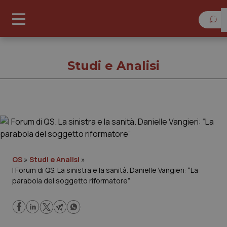
Sab
Studi e Analisi
Studi e Analisi
Cronache
QS
»
Studi e Analisi
»
I Forum di QS. La sinistra e la sanità. Danielle Vangieri: “La
Governo e Parlamento
parabola del soggetto riformatore”
Regioni e Asl
Lavoro e Professioni