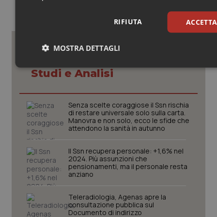
RIFIUTA
ACCETTA
MOSTRA DETTAGLI
Potrebbe interessarti in
Necessari
Statistici
Mar
Studi e Analisi
Senza scelte coraggiose il Ssn rischia
di restare universale solo sulla carta.
Manovra e non solo, ecco le sfide che
attendono la sanità in autunno
Necessari
Statistici
Marketing
Il Ssn recupera personale: +1,6% nel
I cookie necessari contribuiscono a rendere fruibile il sito web abil
2024. Più assunzioni che
funzionalità di base quali la navigazione sulle pagine e l'accesso alle
pensionamenti, ma il personale resta
del sito. Il sito web non è in grado di funzionare correttamente senz
anziano
cookie.
Nome
Fornitore
/
Dominio
Scad
Teleradiologia, Agenas apre la
consultazione pubblica sul
VISITOR_PRIVACY_METADATA
5 me
YouTube
Documento di indirizzo
setti
.youtube.com