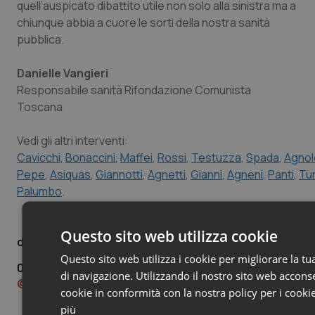
quell’auspicato dibattito utile non solo alla sinistra ma a
chiunque abbia a cuore le sorti della nostra sanità
pubblica.
Danielle Vangieri
Responsabile sanità Rifondazione Comunista
Toscana
Vedi gli altri interventi:
Cavicchi
,
Bonaccini
,
Maffei
,
Rossi
,
Testuzza
,
Spada
,
Agnol
Pepe
,
Asiquas
,
Giannotti
,
Agnetti
,
Gianni
,
Agneni
,
Panti
,
Tur
Palumbo
.
Questo sito web utilizza cookie
Danielle Vangieri
Questo sito web utilizza i cookie per migliorare la t
06 Aprile 2021
di navigazione. Utilizzando il nostro sito web acconsen
© Riproduzione riservata
cookie in conformità con la nostra policy per i cooki
più