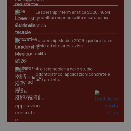
Leadership Infermieristica 2026: nuovi
modelli di responsabilità e autonomia
tracking-sites-ironfish-
www.quotidianosanita.it
4
tracking-enable
setti
2 gi
Leadership Medica 2026: guidare team
clinici ad alte prestazioni
tracking-sites-ironfish-
www.quotidianosanita.it
4
session-id
setti
AI e telemedicina nello studio
2 gi
odontoiatrico: applicazioni concrete e
uso protetto
_ga
1 an
Google LLC
me
.quotidianosanita.it