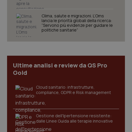
Clima, salute e migrazioni. L’Oms
lancia le priorità globali della ricerca:
“Servono più evidenze per guidare le
politiche sanitarie”
Ultime analisi e review da QS Pro
Gold
Cloud sanitario: infrastrutture,
CookieScriptConsent
5 me
CookieScript
compliance, GDPR e Risk management
setti
www.quotidianosanita.it
Gestione dell'Ipertensione resistente:
dalle Linee Guida alle terapie innovative