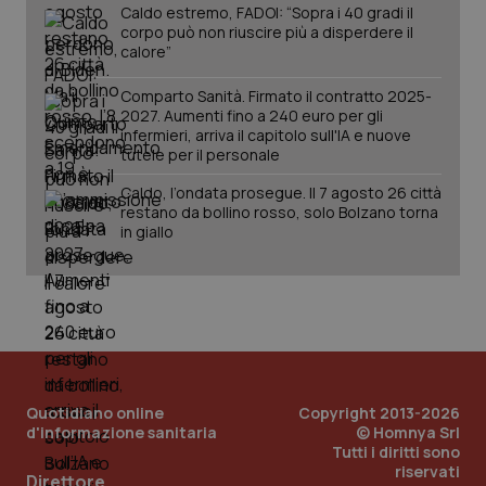
Caldo estremo, FADOI: “Sopra i 40 gradi il
corpo può non riuscire più a disperdere il
calore”
Comparto Sanità. Firmato il contratto 2025-
2027. Aumenti fino a 240 euro per gli
infermieri, arriva il capitolo sull'IA e nuove
tutele per il personale
Caldo, l’ondata prosegue. Il 7 agosto 26 città
restano da bollino rosso, solo Bolzano torna
in giallo
_ga_KM60CM4NPH
.quotidianosanita.it
1 an
me
Quotidiano online
Copyright 2013-2026
d'informazione sanitaria
© Homnya Srl
Tutti i diritti sono
riservati
Direttore