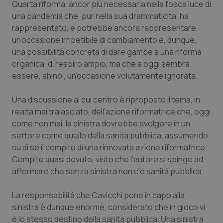
Quarta riforma, ancor più necessaria nella fosca luce di
una pandemia che, pur nella sua drammaticità, ha
Piemonte
HIV
rappresentato, e potrebbe ancora rappresentare,
un’occasione irripetibile di cambiamento è, dunque,
Provincia Autonoma di Bolzano
Infezioni & Febbre
una possibilità concreta di dare gambe a una riforma
organica, di respiro ampio, ma che a oggi sembra
Provincia Autonoma di Trento
Ipertensione & Scompenso
essere, ahinoi, un’occasione volutamente ignorata.
Puglia
Malattie rare
Una discussione al cui centro è riproposto il tema, in
realtà mai tralasciato, dell’azione riformatrice che, oggi
Sardegna
Malattia di Crohn & Rettocolite Ulcerosa
come non mai, la sinistra dovrebbe svolgere in un
settore come quello della sanità pubblica, assumendo
Sicilia
Neuroscienze & patologie neurodegenerative
su di sé il compito di una rinnovata azione riformatrice.
Compito quasi dovuto, visto che l’autore si spinge ad
affermare che senza sinistra non c’è sanità pubblica.
Toscana
Obesità
La responsabilità che Cavicchi pone in capo alla
Umbria
Oftalmologia
sinistra è dunque enorme, considerato che in gioco vi
è lo stesso destino della sanità pubblica. Una sinistra