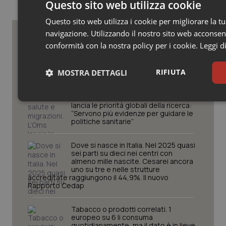
Questo sito web utilizza cookie
Questo sito web utilizza i cookie per migliorare la t
navigazione. Utilizzando il nostro sito web acconsenti
conformità con la nostra policy per i cookie.
Leggi d
Potrebbe interessarti in
Studi e Analisi
RIFIUTA
MOSTRA DETTAGLI
Clima, salute e migrazioni. L’Oms
Necessari
Statistici
lancia le priorità globali della ricerca:
“Servono più evidenze per guidare le
politiche sanitarie”
Dove si nasce in Italia. Nel 2025 quasi
sei parti su dieci nei centri con
almeno mille nascite. Cesarei ancora
uno su tre e nelle strutture
Necessari
Statistici
Marketin
accreditate raggiungono il 44,9%. Il nuovo
Rapporto Cedap
I cookie necessari contribuiscono a rendere fruibile il sito web abil
quali la navigazione sulle pagine e l'accesso alle aree protette del si
di funzionare correttamente senza questi cookie.
Tabacco o prodotti correlati. 1
europeo su 6 li consuma
Nome
Fornitore
/
Dominio
Scad
quotidianamente, ma il dato è in lieve