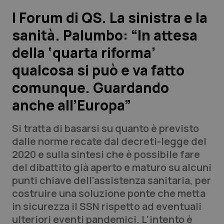
I Forum di QS. La sinistra e la
Scienza e Farmaci
sanità. Palumbo: “In attesa
della ‘quarta riforma’
Studi e Analisi
qualcosa si può e va fatto
Lettere al direttore
comunque. Guardando
Edizioni Regionali
anche all’Europa”
QS Pro
Si tratta di basarsi su quanto è previsto
dalle norme recate dal decreti-legge del
Professionisti Sanitari.AI
2020 e sulla sintesi che è possibile fare
del dibattito già aperto e maturo su alcuni
punti chiave dell’assistenza sanitaria, per
Abruzzo
QS Pro Gold
costruire una soluzione ponte che metta
QS Club
Newsletter
in sicurezza il SSN rispetto ad eventuali
Basilicata
Artrite & artrosi
ulteriori eventi pandemici. L’intento è