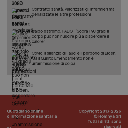
Contratto sanità, valorizzati gli infermieri ma
penalizzate le altre professioni
_ga_KM60CM4NPH
.quotidianosanita.it
1 an
me
Caldo estremo, FADOI: “Sopra i 40 gradi il
corpo può non riuscire più a disperdere il
calore”
Covid. Il silenzio di Fauci e il perdono di Biden.
Ma il Quinto Emendamento non è
un’ammissione di colpa
Fornitore
/
Nome
Scadenza
Descriz
Nome
Dominio
Fornitore
/
Dominio
Scadenza
D
_ga_0VMQEQKQ1N
VISITOR_INFO1_LIVE
.quotidianosanita.it
1 anno 1
5 mesi 4
Questo c
Q
Google LLC
mese
settimane
Google 
d
.youtube.com
stato de
t
d
Y
p
v
u
Quotidiano online
Copyright 2013-2026
v
d
d'informazione sanitaria
© Homnya Srl
Tutti i diritti sono
__Secure-YNID
.youtube.com
5 mesi 4
Q
riservati
settimane
d