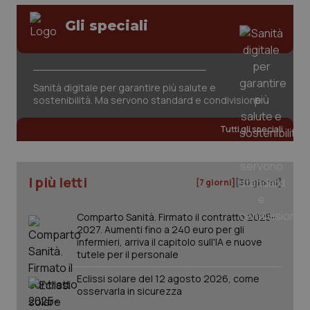
Gli speciali
Sanità digitale per garantire più salute e
sostenibilità. Ma servono standard e condivisione
Tutti gli speciali
PHPSESSID
Sess
PHP.net
www.quotidianosanita.it
I più letti
[7 giorni]
[30 giorni]
Comparto Sanità. Firmato il contratto 2025-
2027. Aumenti fino a 240 euro per gli
infermieri, arriva il capitolo sull'IA e nuove
tutele per il personale
Eclissi solare del 12 agosto 2026, come
osservarla in sicurezza