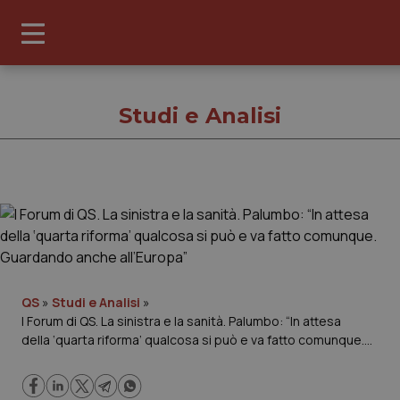
Studi e Analisi
Studi e Analisi
Cronache
Governo e Parlamento
QS
»
Studi e Analisi
»
I Forum di QS. La sinistra e la sanità. Palumbo: “In attesa
della ‘quarta riforma’ qualcosa si può e va fatto comunque.
Regioni e Asl
Guardando anche all’Europa”
Lavoro e Professioni