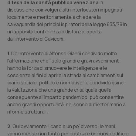
difesa della sanità pubblica veneziana
la
discussione coinvolgerà altri interlocutori impegnati
Piemonte
HIV
localmente e meritoriamente a chiedere la
salvaguardia dei principi ispiratori della legge 833/78 in
Provincia Autonoma di Bolzano
Infezioni & Febbre
un'apposita conferenza a distanza, aperta
dall'intervento di Cavicchi.
Provincia Autonoma di Trento
Ipertensione & Scompenso
1.
Dell’intervento di Alfonso Gianni condivido molto
Puglia
Malattie rare
l'affermazione che "solo grandi e gravi avvenimenti
hanno la forza di smuovere le intelligenze e le
Sardegna
Malattia di Crohn & Rettocolite Ulcerosa
coscienze ai fini di aprire la strada ai cambiamenti sul
piano sociale, politico e normativo" e condivido quindi
Sicilia
Neuroscienze & patologie neurodegenerative
la valutazione che una grande crisi, quale quella
conseguente all’impatto pandemico, può consentire
anche grandi opportunità, nel senso di metter mano a
Toscana
Obesità
riforme strutturali.
Umbria
Oftalmologia
2.
Qui ovviamente il caso è un po' diverso: le mani
vanno messe non tanto per costruire un nuovo edificio