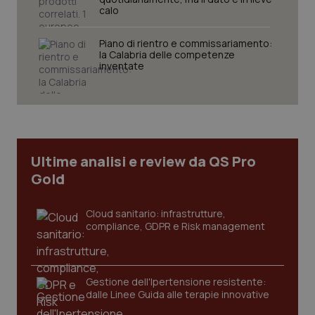
calo
VISITOR_PRIVACY_METADATA
5 me
YouTube
sett
.youtube.com
Piano di rientro e commissariamento:
la Calabria delle competenze
inventate
Ultime analisi e review da QS Pro
Gold
CookieScriptConsent
5 me
CookieScript
Cloud sanitario: infrastrutture,
sett
www.quotidianosanita.it
compliance, GDPR e Risk management
Gestione dell'Ipertensione resistente:
dalle Linee Guida alle terapie innovative