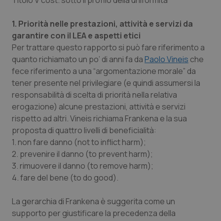
Titolo V cost. sotto il profilo della uniformità
1. Priorità nelle prestazioni, attività e servizi da
garantire con il LEA e aspetti etici
Per trattare questo rapporto si può fare riferimento a
quanto richiamato un po’ di anni fa da
Paolo Vineis
che
fece riferimento a una “argomentazione morale” da
tener presente nel privilegiare (e quindi assumersi la
responsabilità di scelta di priorità nella relativa
erogazione) alcune prestazioni, attività e servizi
rispetto ad altri. Vineis richiama Frankena e la sua
proposta di quattro livelli di beneficialità:
1. non fare danno
(not to inflict harm);
2. prevenire il danno
(to prevent harm);
3. rimuovere il danno
(to remove harm);
4. fare del bene
(to do good).
La gerarchia di Frankena è suggerita come un
supporto per giustificare la precedenza della