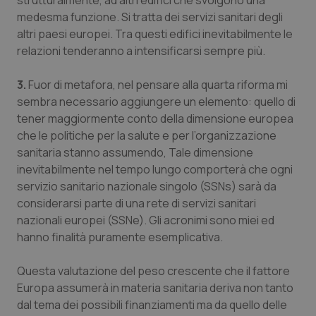
strutturalmente, ad altri edifici che svolgono una
Salute orale & impianti
medesma funzione. Si tratta dei servizi sanitari degli
altri paesi europei. Tra questi edifici inevitabilmente le
relazioni tenderanno a intensificarsi sempre più.
Sangue & coagulazione
3.
Fuor di metafora, nel pensare alla quarta riforma mi
Tiroide
sembra necessario aggiungere un elemento: quello di
tener maggiormente conto della dimensione europea
Tumore al seno
che le politiche per la salute e per l’organizzazione
sanitaria stanno assumendo, Tale dimensione
Tumore ovarico
inevitabilmente nel tempo lungo comporterà che ogni
servizio sanitario nazionale singolo (SSNs) sarà da
Tumori del Polmone & Testa Collo
considerarsi parte di una rete di servizi sanitari
nazionali europei (SSNe). Gli acronimi sono miei ed
Tumori gastrointestinali
hanno finalità puramente esemplicativa.
Questa valutazione del peso crescente che il fattore
Ulcera & Reflusso
Europa assumerà in materia sanitaria deriva non tanto
dal tema dei possibili finanziamenti ma da quello delle
Vaccini