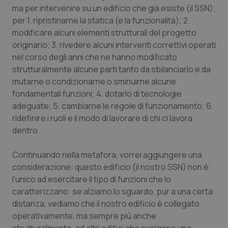
Valle D’Aosta
Oncodermatologia
ma per intervenire su un edificio che già esiste (il SSN);
per 1. ripristinarne la statica (e la funzionalità); 2.
Veneto
Oncoematologia
modificare alcuni elementi strutturali del progetto
originario; 3. rivedere alcuni interventi correttivi operati
Oncologia & Nutrizione
nel corso degli anni che ne hanno modificato
strutturalmente alcune parti tanto da sbilanciarlo e da
Psoriasi & pelle
mutarne o condizionarne o sminuirne alcune
fondamentali funzioni; 4. dotarlo di tecnologie
adeguate; 5. cambiarne le regole di funzionamento; 6.
Quotidiano Cardiologia
ridefinire i ruoli e il modo di lavorare di chi ci lavora
dentro.
Quotidiano Chirurgia
Continuando nella metafora, vorrei aggiungere una
Quotidiano Oncologia
considerazione: questo edificio (il nostro SSN) non è
l’unico ad esercitare il tipo di funzioni che lo
Quotidiano Pediatria
caratterizzano: se alziamo lo sguardo, pur a una certa
distanza, vediamo che il nostro edificio è collegato
Rene & patologie urogenitali
operativamente, ma sempre più anche