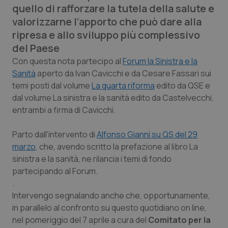
quello di rafforzare la tutela della salute e
Calabria
Asma & BPCO
valorizzarne l’apporto che può dare alla
ripresa e allo sviluppo più complessivo
Campania
Car-T
del Paese
Emilia-Romagna
Colesterolo & coronaropatie
Con questa nota partecipo al
Forum la Sinistra e la
Sanità
aperto da Ivan Cavicchi e da Cesare Fassari sui
temi posti dal volume
La quarta riforma
edito da QSE e
Friuli Venezia Giulia
Dermatite Atopica
dal volume
La sinistra e la sanità
edito da Castelvecchi,
entrambi a firma di Cavicchi.
Lazio
Diabete & glucometri
Parto dall'intervento di
Alfonso Gianni su QS del 29
Liguria
Disturbi dell’umore
marzo
, che, avendo scritto la prefazione al libro
La
sinistra e la sanità
, ne rilancia i temi di fondo
Lombardia
Dolore
partecipando al Forum.
.
Marche
Donna & Salute
Intervengo segnalando anche che, opportunamente,
in parallelo al confronto su questo quotidiano on line,
Molise
Epatiti
nel pomeriggio del 7 aprile a cura del
Comitato per la