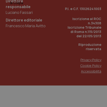
Direttore
t
responsabile
d
P.I. e C.F. 13026241003
Y
Luciano Fassari
p
v
Iscrizione al ROC
Direttore editoriale
u
n.34308
v
Francesco Maria Avitto
d
Iscrizione Tribunale
di Roma n.115/2013
YSC
Sessione
Q
Google LLC
del 22/05/2013
d
.youtube.com
t
d
Riproduzione
riservata
__Secure-
.youtube.com
5 mesi 4
Q
ROLLOUT_TOKEN
settimane
d
d
Privacy Policy
p
d
Cookie Policy
tracking-sites-
www.quotidianosanita.it
4
Q
Accessibilità
ironfish-tracking-
settimane
d
named-enable
2 giorni
a
t
u
p