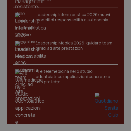
Leadership Infermieristica 2026: nuovi
tracking-sites-ironfish-
www.quotidianosanita.it
modelli di responsabilità e autonomia
tracking-enable
sett
2 gi
Leadership Medica 2026: guidare team
tracking-sites-ironfish-
www.quotidianosanita.it
clinici ad alte prestazioni
session-id
sett
2 gi
AI e telemedicina nello studio
odontoiatrico: applicazioni concrete e
_ga
1 an
Google LLC
uso protetto
me
.quotidianosanita.it