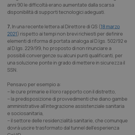
anni 90 le difficoltà erano aumentate dalla scarsa
disponibilità di supporti tecnologici adeguati.
7.
In una recente lettera al Direttore di QS (
18 marzo
2021
) rispetto ai tempi non brevi richiesti per definire
elementi di riforma di portata analoga al D.lgs. 502/92 e
al D.lgs. 229/99, ho proposto di non rinunciare a
possibili convergenze su alcuni punti qualificanti, per
una soluzione ponte in grado di mettere in sicurezza il
SSN.
Pensavo per esempio a:
– le cure primarie e il loro rapporto con il distretto,
– la predisposizione di provvedimenti che diano gambe
amministrative all’integrazione assistenziale sanitaria
e sociosanitaria,
– il settore delle residenzialità sanitarie, che comunque
dovrà uscire trasformato dal tunnel dell’esperienza