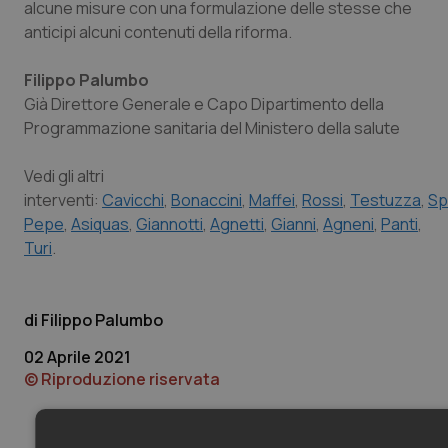
alcune misure con una formulazione delle stesse che
anticipi alcuni contenuti della riforma.
Filippo Palumbo
Già Direttore Generale e Capo Dipartimento della
Programmazione sanitaria del Ministero della salute
Vedi gli altri
interventi:
Cavicchi
,
Bonaccini
,
Maffei
,
Rossi
,
Testuzza
,
Sp
Pepe
,
Asiquas
,
Giannotti
,
Agnetti
,
Gianni
,
Agneni
,
Panti
,
Turi
.
Filippo Palumbo
02 Aprile 2021
© Riproduzione riservata