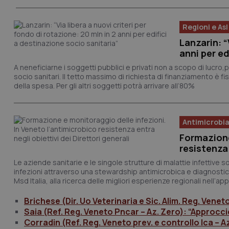
Regioni e Asl
Lanzarin: “
anni per ed
A neneficiarne i soggetti pubblici e privati non a scopo di lucro,pr
socio sanitari. Il tetto massimo di richiesta di finanziamento è fis
della spesa. Per gli altri soggetti potrà arrivare all’80%
Antimicrobia
Formazione
resistenza 
Le aziende sanitarie e le singole strutture di malattie infettive
infezioni attraverso una stewardship antimicrobica e diagnostica
Msd Italia, alla ricerca delle migliori esperienze regionali nell’
Brichese (Dir. Uo Veterinaria e Sic. Alim. Reg. Venet
Saia (Ref. Reg. Veneto Pncar – Az. Zero): “Approccio
Corradin (Ref. Reg. Veneto prev. e controllo Ica – 