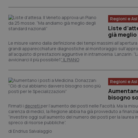
_ga_KM60CM4NPH
Regioni e Asl
Liste d’at
già meglio
Nome
Le misure vanno dalla definizione dei tempi massimi all’apertura d
Nome
grandi apparecchiature diagnostiche al monitoraggio sull’appropri
VISITOR_INFO1_LIV
all’acquisto di prestazioni aggiuntive in intramoenia. Lanzarin
_ga_0VMQEQKQ1N
avvicinarci il più possibile1”
. IL PIANO
__Secure-YNID
Regioni e Asl
Aumentano 
bisogno so
YSC
Firmati i
decreti
per l’aumento dei posti nelle Facoltà. Ma la mis
carenza di medici, la Regione abbia ha già provveduto a finanzi
“investire oggi sull’aumento del numero dei posti per la laurea 
__Secure-
ROLLOUT_TOKEN
spreco di risorse pubbliche”.
Endrius Salvalaggio
tracking-sites-