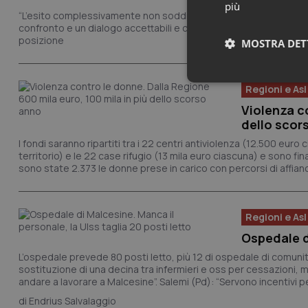
più
“L’esito complessivamente non soddisfacente delle relazioni si
confronto e un dialogo accettabili e coerenti su più materie”. L’A
posizione
MOSTRA DET
Neces
Regioni e Asl
Violenza co
dello scor
I fondi saranno ripartiti tra i 22 centri antiviolenza (12.500 euro
territorio) e le 22 case rifugio (13 mila euro ciascuna) e sono f
sono state 2.373 le donne prese in carico con percorsi di affian
I cookie necessari con
Regioni e Asl
e l'accesso alle aree 
Ospedale di
Nome
L’ospedale prevede 80 posti letto, più 12 di ospedale di comunità
VISITOR_PRIVACY_
sostituzione di una decina tra infermieri e oss per cessazioni, mal
andare a lavorare a Malcesine”. Salemi (Pd): “Servono incentivi per
Endrius Salvalaggio