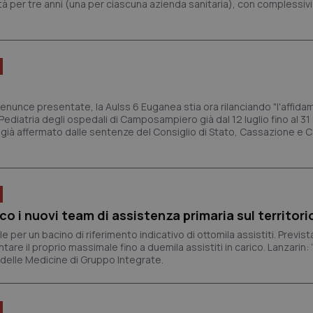
tà per tre anni (una per ciascuna azienda sanitaria), con complessiv
enunce presentate, la Aulss 6 Euganea stia ora rilanciando "l'affid
 Pediatria degli ospedali di Camposampiero già dal 12 luglio fino al 31
to già affermato dalle sentenze del Consiglio di Stato, Cassazione e C
o i nuovi team di assistenza primaria sul territori
er un bacino di riferimento indicativo di ottomila assistiti. Previst
re il proprio massimale fino a duemila assistiti in carico. Lanzarin: 
a delle Medicine di Gruppo Integrate.