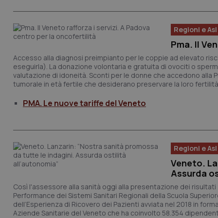
CookieScriptConse
Regioni e Asl
Pma. Il Ven
tracking-sites-ironf
Accesso alla diagnosi preimpianto per le coppie ad elevato risch
tracking-enable
eseguirla). La donazione volontaria e gratuita di ovociti o spermat
valutazione di idoneità. Sconti per le donne che accedono alla 
tracking-sites-ironf
tumorale in età fertile che desiderano preservare la loro fertilità. 
session-id
PMA. Le nuove tariffe del Veneto
_ga
Regioni e Asl
Veneto. La
Assurda os
PHPSESSID
Così l'assessore alla sanità oggi alla presentazione dei risultati
Performance dei Sistemi Sanitari Regionali della Scuola Superior
dell’Esperienza di Ricovero dei Pazienti avviata nel 2018 in form
Aziende Sanitarie del Veneto che ha coinvolto 58.354 dipendent