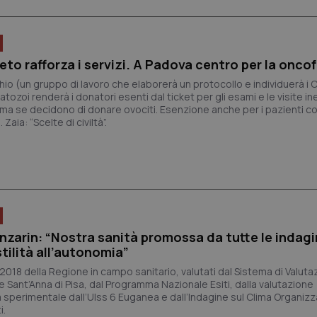
nt
5 mesi 3
Questo cookie viene utilizzato da
CookieScript
settimane
Script.com per ricordare le pref
www.quotidianosanita.it
sui cookie dei visitatori. È neces
dei cookie di Cookie-Script.com 
correttamente.
eto rafforza i servizi. A Padova centro per la oncof
ish-
www.quotidianosanita.it
4
Questo cookie è impostato dall'a
io (un gruppo di lavoro che elaborerà un protocollo e individuerà i 
settimane
abilitare il sistema di tracking a
ozoi renderà i donatori esenti dal ticket per gli esami e le visite ine
2 giorni
Pma se decidono di donare ovociti. Esenzione anche per i pazienti c
ish-
www.quotidianosanita.it
4
Questo cookie è impostato dall'a
Zaia: “Scelte di civiltà”.
settimane
assegnare un identificatore generi
2 giorni
1 anno 1
Questo nome di cookie è associa
Google LLC
mese
Universal Analytics, che è un a
.quotidianosanita.it
significativo del servizio di ana
utilizzato da Google. Questo cook
per distinguere utenti unici as
generato in modo casuale come i
cliente. È incluso in ogni richiest
sito e utilizzato per calcolare i dat
nzarin: “Nostra sanità promossa da tutte le indagi
sessioni e campagne per i rapporti 
tilità all’autonomia”
Sessione
Cookie generato da applicazioni 
PHP.net
linguaggio PHP. Si tratta di un id
 2018 della Regione in campo sanitario, valutati dal Sistema di Valuta
www.quotidianosanita.it
generico utilizzato per mantenere 
e Sant’Anna di Pisa, dal Programma Nazionale Esiti, dalla valutazione
sessione utente. Normalmente 
a sperimentale dall’Ulss 6 Euganea e dall’Indagine sul Clima Organizz
generato in modo casuale, il mod
i.
utilizzato può essere specifico pe