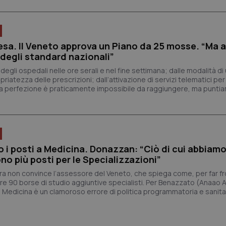
buon esempio è mantenere uno s
un utente tra le pagine.
.quotidianosanita.it
1 anno 1
Questo cookie viene utilizzato d
mese
per mantenere lo stato della ses
tesa. Il Veneto approva un Piano da 25 mosse. “Ma
 degli standard nazionali”
Fornitore
Fornitore
/
/
Dominio
Scadenza
Descrizione
egli ospedali nelle ore serali e nel fine settimana; dalle modalità di u
Scadenza
Descrizione
Dominio
atezza delle prescrizioni; dall’attivazione di servizi telematici per
E
5 mesi 4
Questo cookie è impostato da Youtube per
Google LLC
: “La perfezione è praticamente impossibile da raggiungere, ma punti
settimane
delle preferenze dell'utente per i video d
.youtube.com
.quotidianosanita.it
1 anno 1
Questo cookie viene utilizzato da Google Analy
nei siti; può anche determinare se il visita
mese
lo stato della sessione.
utilizzando la nuova o la vecchia versione d
Youtube.
.youtube.com
5 mesi 4
Questo cookie è impostato da Youtube per
settimane
delle preferenze dell'utente per i video d
nei siti; può anche determinare se il visita
i posti a Medicina. Donazzan: “Ciò di cui abbiam
utilizzando la nuova o la vecchia versione d
Youtube.
no più posti per le Specializzazioni”
Sessione
Questo cookie è impostato da YouTube per
Google LLC
ura non convince l’assessore del Veneto, che spiega come, per far fr
delle visualizzazioni dei video incorporati.
.youtube.com
are 90 borse di studio aggiuntive specialisti. Per Benazzato (Anaao
in Medicina è un clamoroso errore di politica programmatoria e sanit
.youtube.com
5 mesi 4
Questo cookie è impostato da YouTube pe
settimane
dell'autenticazione e della personalizzazi
utente
www.quotidianosanita.it
4
Questo cookie è impostato dall'applicazion