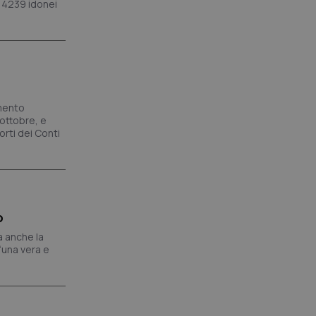
i 4239 idonei
amento
 ottobre, e
orti dei Conti
o
a anche la
“una vera e