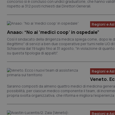
concorso si è concluso con undici graduatorie, che hanno validi
rispetto ai 312 posti richiesti dai Direttori Generali.
Regioni e Asl
Anaao: “No ai ‘medici coop’ in ospedale”
Così il sindacato della dirigenza medica spiega come, dopo le d
illegittimo" di servizi a ben due cooperative per turni nelle UO di
Schiavonia dal 19 luglio fino al 31 agosto, "in violazione di quan
su questa tipologia di appalti".
Regioni e Asl
Veneto. Ecc
Saranno composti da almeno quattro medici di medicina generale p
possibilità, per ciascun medico componente il team, di incrementa
propria svolta organizzativa, che riforma e migliora l’esperienz
Regioni e Asl