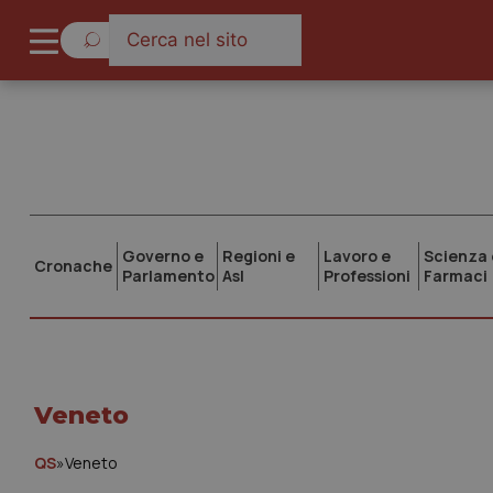
Governo e
Regioni e
Lavoro e
Scienza 
Cronache
Parlamento
Asl
Professioni
Farmaci
Veneto
QS
»
Veneto