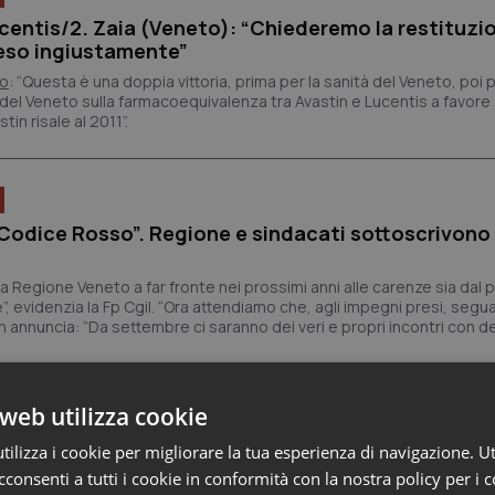
centis/2. Zaia (Veneto): “Chiederemo la restituzio
eso ingiustamente”
to
: “Questa è una doppia vittoria, prima per la sanità del Veneto, poi 
 del Veneto sulla farmacoequivalenza tra Avastin e Lucentis a favor
tin risale al 2011”.
Codice Rosso”. Regione e sindacati sottoscrivono
a Regione Veneto a far fronte nei prossimi anni alle carenze sia dal p
”, evidenzia la Fp Cgil. “Ora attendiamo che, agli impegni presi, segu
n annuncia: “Da settembre ci saranno dei veri e propri incontri con de
web utilizza cookie
ilizza i cookie per migliorare la tua esperienza di navigazione. Ut
consenti a tutti i cookie in conformità con la nostra policy per i 
ganea. L’Anaao sospende le trattative sindacali