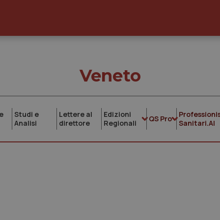
Veneto
e
Studi e
Lettere al
Edizioni
Professionis
QS Pro
Analisi
direttore
Regionali
Sanitari.AI