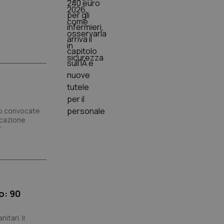
no convocate
ucazione
”
o: 90
tari. Il