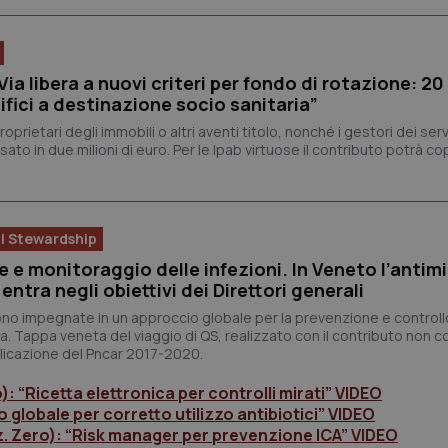
Via libera a nuovi criteri per fondo di rotazione: 20 
ifici a destinazione socio sanitaria”
oprietari degli immobili o altri aventi titolo, nonché i gestori dei servi
sato in due milioni di euro. Per le Ipab virtuose il contributo potrà co
l Stewardship
 e monitoraggio delle infezioni. In Veneto l’antim
entra negli obiettivi dei Direttori generali
 sono impegnate in un approccio globale per la prevenzione e controll
. Tappa veneta del viaggio di QS, realizzato con il contributo non c
applicazione del Pncar 2017-2020.
o): “Ricetta elettronica per controlli mirati” VIDEO
 globale per corretto utilizzo antibiotici” VIDEO
Az. Zero): “Risk manager per prevenzione ICA” VIDEO