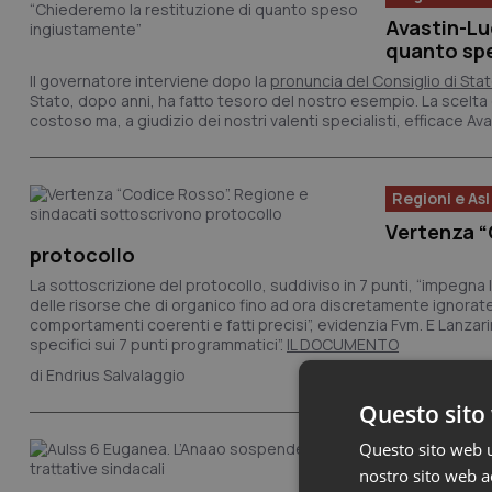
Avastin-Lu
quanto sp
Il governatore interviene dopo la
pronuncia del Consiglio di Sta
Stato, dopo anni, ha fatto tesoro del nostro esempio. La scelta
costoso ma, a giudizio dei nostri valenti specialisti, efficace Avas
Regioni e Asl
Vertenza “
protocollo
La sottoscrizione del protocollo, suddiviso in 7 punti, “impegna l
delle risorse che di organico fino ad ora discretamente ignorate
comportamenti coerenti e fatti precisi”, evidenzia Fvm. E Lanzari
specifici sui 7 punti programmatici”.
IL DOCUMENTO
Endrius Salvalaggio
Questo sito 
Questo sito web ut
Regioni e Asl
nostro sito web ac
Aulss 6 Eu