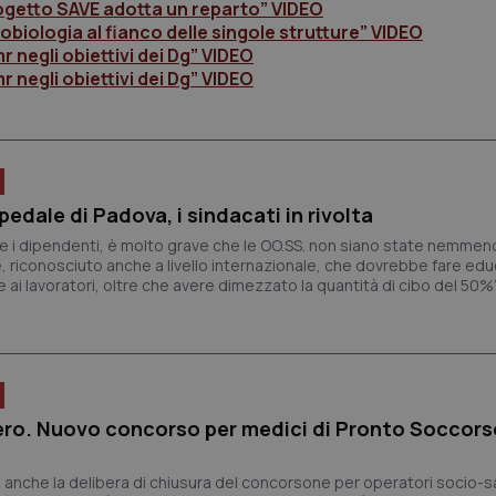
Progetto SAVE adotta un reparto” VIDEO
robiologia al fianco delle singole strutture” VIDEO
r negli obiettivi dei Dg” VIDEO
r negli obiettivi dei Dg” VIDEO
spedale di Padova, i sindacati in rivolta
e i dipendenti, è molto grave che le OO.SS. non siano state nemme
le, riconosciuto anche a livello internazionale, che dovrebbe fare ed
ai lavoratori, oltre che avere dimezzato la quantità di cibo del 50%
ro. Nuovo concorso per medici di Pronto Soccors
à anche la delibera di chiusura del concorsone per operatori socio-sani