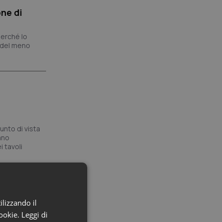
ne di
perché lo
e del meno
unto di vista
ano
i tavoli
ilizzando il
cookie.
Leggi di