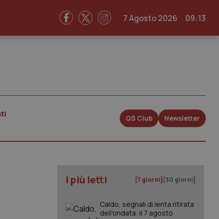
7 Agosto 2026
09:13
ti
QS Club
Newsletter
I più letti
[7 giorni]
[30 giorni]
Caldo, segnali di lenta ritirata
dell'ondata: il 7 agosto