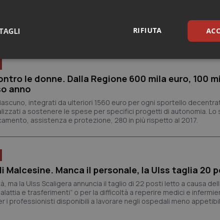
ndacali da un anno a questa parte non consente più, al momento att
naao Assomed aziendale invita quindi tutti gli altri sindacati a prend
RIFIUTA
TAGLI
ACC
sari
Statistici
Mar
ntro le donne. Dalla Regione 600 mila euro, 100 mil
so anno
 ciascuno, integrati da ulteriori 1560 euro per ogni sportello decentrat
inalizzati a sostenere le spese per specifici progetti di autonomia. L
camento, assistenza e protezione, 280 in più rispetto al 2017.
Necessari
Statistici
Marketing
tribuiscono a rendere fruibile il sito web abilitandone funzionalità di base quali la nav
protette del sito. Il sito web non è in grado di funzionare correttamente senza questi coo
 Malcesine. Manca il personale, la Ulss taglia 20 p
Fornitore
/
Dominio
Scadenza
Descrizione
, ma la Ulss Scaligera annuncia il taglio di 22 posti letto a causa de
METADATA
5 mesi 4
Questo cookie viene utilizzato p
YouTube
attia e trasferimenti” o per la difficoltà a reperire medici e infermie
settimane
scelte di consenso e privacy dell'
.youtube.com
interazione con il sito. Registra i
 i professionisti disponibili a lavorare negli ospedali meno appetibili
del visitatore riguardo a varie pol
impostazioni sulla privacy, garan
preferenze siano onorate nelle se