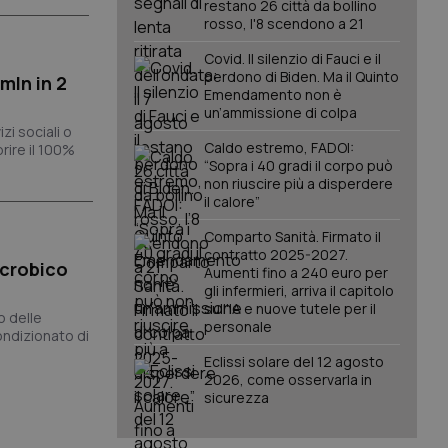
restano 26 città da bollino
rosso, l'8 scendono a 21
Covid. Il silenzio di Fauci e il
perdono di Biden. Ma il Quinto
mln in 2
Emendamento non è
un’ammissione di colpa
zi sociali o
Caldo estremo, FADOI:
prire il 100%
“Sopra i 40 gradi il corpo può
non riuscire più a disperdere
il calore”
Comparto Sanità. Firmato il
contratto 2025-2027.
icrobico
Aumenti fino a 240 euro per
gli infermieri, arriva il capitolo
sull'IA e nuove tutele per il
o delle
personale
ondizionato di
Eclissi solare del 12 agosto
2026, come osservarla in
sicurezza