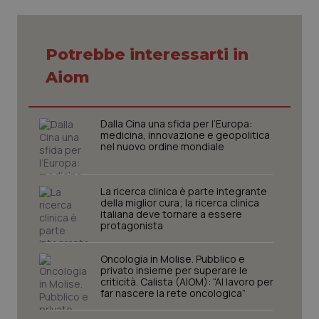
Potrebbe interessarti in
CookieScriptConsent
5 mesi
CookieScript
Aiom
settim
www.quotidianosanita.it
Dalla Cina una sfida per l’Europa:
medicina, innovazione e geopolitica
nel nuovo ordine mondiale
La ricerca clinica è parte integrante
della miglior cura; la ricerca clinica
italiana deve tornare a essere
protagonista
tracking-sites-ironfish-
www.quotidianosanita.it
4
Oncologia in Molise. Pubblico e
tracking-enable
settim
privato insieme per superare le
2 gior
criticità. Calista (AIOM): “Al lavoro per
far nascere la rete oncologica”