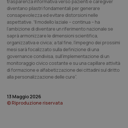
trasparenza informativa verso pazienti e caregiver
diventano pilastri fondamentali per generare
consapevolezza ed evitare distorsioni nelle
Necessari
Statistici
Marketing
aspettative. “Il modello laziale – continua – ha
l’ambizione di diventare un riferimento nazionale se
I cookie necessari contribuiscono a rendere fruibile il
sito web abilitandone funzionalità di base quali la
saprà armonizzare le dimensioni scientifica,
navigazione sulle pagine e l'accesso alle aree
organizzativa e civica; a tal fine, l’impegno dei prossimi
protette del sito. Il sito web non è in grado di
funzionare correttamente senza questi cookie.
mesi sarà focalizzato sulla definizione di una
Nome
Fornitore
/
Dominio
Scaden
governance condivisa, sull’implementazione di un
monitoraggio civico costante e su una capillare attività
VISITOR_PRIVACY_METADATA
5 mesi
YouTube
settim
.youtube.com
di formazione e alfabetizzazione dei cittadini sul diritto
alla personalizzazione delle cure”.
13 Maggio 2026
© Riproduzione riservata