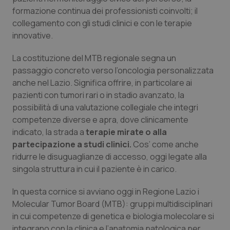
formazione continua dei professionisti coinvolti; il
Salute orale & impianti
collegamento con gli studi clinici e con le terapie
innovative.
Sangue & coagulazione
La costituzione del MTB regionale segna un
Tiroide
passaggio concreto verso l’oncologia personalizzata
anche nel Lazio. Significa offrire, in particolare ai
Tumore al seno
pazienti con tumori rari o in stadio avanzato, la
possibilità di una valutazione collegiale che integri
Tumore ovarico
competenze diverse e apra, dove clinicamente
indicato, la strada a
terapie mirate o alla
partecipazione a studi clinici.
Cos’ come anche
Tumori del Polmone & Testa Collo
ridurre le disuguaglianze di accesso, oggi legate alla
singola struttura in cui il paziente è in carico.
Tumori gastrointestinali
In questa cornice si avviano oggi in Regione Lazio i
Ulcera & Reflusso
Molecular Tumor Board (MTB): gruppi multidisciplinari
in cui competenze di genetica e biologia molecolare si
Vaccini
integrano con la clinica e l’anatomia patologica per