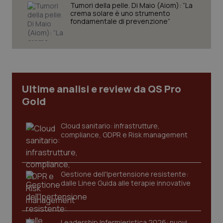
Tumori della pelle. Di Maio (Aiom): “La
tracking-sites-ironfish-
www.quotidianosanita.it
4
crema solare è uno strumento
session-id
settim
fondamentale di prevenzione”
2 gior
_ga
1 anno
Google LLC
mes
.quotidianosanita.it
Ultime analisi e review da QS Pro
Gold
Cloud sanitario: infrastrutture,
compliance, GDPR e Risk management
Gestione dell'Ipertensione resistente:
dalle Linee Guida alle terapie innovative
Leadership Infermieristica 2026: nuovi