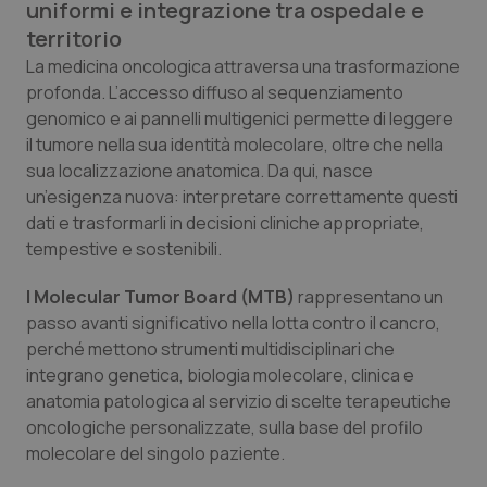
uniformi e integrazione tra ospedale e
Calabria
Asma & BPCO
territorio
La medicina oncologica attraversa una trasformazione
Campania
Car-T
profonda. L’accesso diffuso al sequenziamento
genomico e ai pannelli multigenici permette di leggere
Emilia-Romagna
Colesterolo & coronaropatie
il tumore nella sua identità molecolare, oltre che nella
sua localizzazione anatomica. Da qui, nasce
Friuli Venezia Giulia
Dermatite Atopica
un’esigenza nuova: interpretare correttamente questi
dati e trasformarli in decisioni cliniche appropriate,
Lazio
Diabete & glucometri
tempestive e sostenibili.
I Molecular Tumor Board (MTB)
rappresentano un
Liguria
Disturbi dell’umore
passo avanti significativo nella lotta contro il cancro,
perché mettono strumenti multidisciplinari che
Lombardia
Dolore
integrano genetica, biologia molecolare, clinica e
anatomia patologica al servizio di scelte terapeutiche
Marche
Donna & Salute
oncologiche personalizzate, sulla base del profilo
molecolare del singolo paziente.
Molise
Epatiti