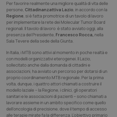
Per favorire realmente una migliore qualità di vita delle
Piemonte
HIV
persone,
Cittadinanzattiva Lazio
, in accordo con la
Regione
, si è fatta promotrice di un tavolo di lavoro
per implementare la rete dei Molecular Tumor Board
Provincia Autonoma di Bolzano
Infezioni & Febbre
regionali. Il tavolo di lavoro è stato avviato oggi, alla
presenza del Presidente,
Francesco Rocca,
nella
Provincia Autonoma di Trento
Ipertensione & Scompenso
Sala Tevere della sede della Giunta.
Puglia
Malattie rare
In Italia, i MTB sono attivi al momento in poche realtà e
con modelli organizzativi eterogenei. Il Lazio,
Sardegna
Malattia di Crohn & Rettocolite Ulcerosa
sollecitato anche dalla domanda di cittadini e
associazioni, ha avviato un percorso per dotarsi di un
Sicilia
Neuroscienze & patologie neurodegenerative
proprio coordinamento MTB regionale. Per la prima
volta, dunque, i quattro attori chiamati a costruire il
modello laziale – la Regione, i clinici, gli operatori
Toscana
Obesità
sanitari e le associazioni di pazienti – sono chiamati a
lavorare assieme in un ambito specifico come quello
Umbria
Oftalmologia
dell’oncologia di precisione, dove il tempo di accesso
alle terapie mirate fa la differenza. L’obiettivo primario