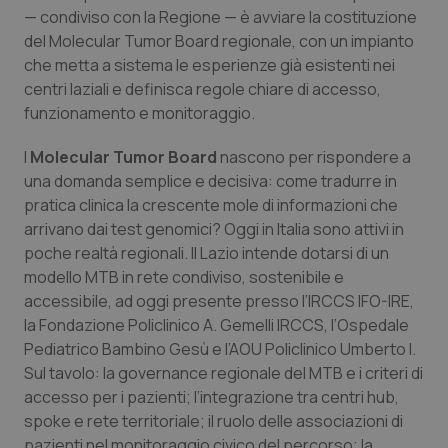
Valle D’Aosta
Oncodermatologia
— condiviso con la Regione — è avviare la costituzione
del Molecular Tumor Board regionale,
con un impianto
Veneto
Oncoematologia
che metta a sistema le esperienze già esistenti nei
centri laziali e definisca regole chiare di accesso,
Oncologia & Nutrizione
funzionamento e monitoraggio.
I
Molecular Tumor Board
nascono per rispondere a
Psoriasi & pelle
una domanda semplice e decisiva: come tradurre in
pratica clinica la crescente mole di informazioni che
Quotidiano Cardiologia
arrivano dai test genomici? Oggi in Italia sono attivi in
poche realtà regionali. Il Lazio intende dotarsi di un
Quotidiano Chirurgia
modello MTB in rete condiviso, sostenibile e
accessibile, ad oggi presente presso l’IRCCS IFO-IRE,
Quotidiano Oncologia
la Fondazione Policlinico A. Gemelli IRCCS, l’Ospedale
Pediatrico Bambino Gesù e l’AOU Policlinico Umberto I.
Quotidiano Pediatria
Sul tavolo: la governance regionale del MTB e i criteri di
accesso per i pazienti; l’integrazione tra centri hub,
Rene & patologie urogenitali
spoke e rete territoriale; il ruolo delle associazioni di
pazienti nel monitoraggio civico del percorso; la