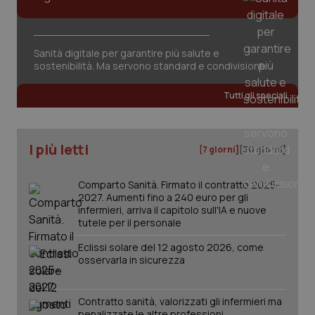
Sanità digitale per garantire più salute e
sostenibilità. Ma servono standard e condivisione
_ga_KM60CM4NPH
.quotidianosanita.it
1 anno
mes
Tutti gli speciali
I più letti
[7 giorni]
[30 giorni]
Comparto Sanità. Firmato il contratto 2025-
2027. Aumenti fino a 240 euro per gli
Fornitore
/
infermieri, arriva il capitolo sull'IA e nuove
Nome
Scadenza
Descrizion
Dominio
tutele per il personale
Nome
Fornitore
/
Dominio
Scadenza
Des
_ga_0VMQEQKQ1N
.quotidianosanita.it
1 anno 1
Questo
Eclissi solare del 12 agosto 2026, come
mese
cookie
VISITOR_INFO1_LIVE
5 mesi 4
Que
Google LLC
viene
osservarla in sicurezza
settimane
imp
.youtube.com
utilizzato
You
da Google
ten
Analytics
pre
per
del
Contratto sanità, valorizzati gli infermieri ma
mantener
vid
penalizzate le altre professioni