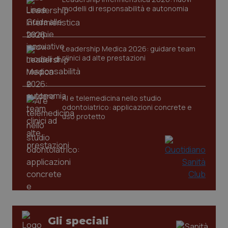
modelli di responsabilità e autonomia
Leadership Medica 2026: guidare team
clinici ad alte prestazioni
PHPSESSID
Sessio
PHP.net
AI e telemedicina nello studio
www.quotidianosanita.it
odontoiatrico: applicazioni concrete e
uso protetto
Gli speciali