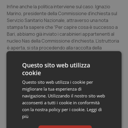
Salute orale & impianti
Infine anche la politica interviene sul caso. Ignazio
Marino, presidente della Commissione d’inchiesta sul
Servizio Sanitario Nazionale, attraverso una nota
Sangue & coagulazione
stampa fa sapere che “Per capire cosa è successo a
Bari, abbiamo già inviato i carabinieri appartenenti al
Tiroide
nucleo Nas della Commissione d’inchiesta. L’istruttoria
è aperta, si sta procedendo alla raccolta della
Tumore al seno
documentazione necessaria che poi verrà valutata
dalla Commissione”.
Questo sito web utilizza
Tumore ovarico
cookie
Tumori del Polmone & Testa Collo
“I risultati – ha concluso Marino – saranno valutati
Questo sito web utilizza i cookie per
durante il prossimo Ufficio di Presidenza”.
migliorare la tua esperienza di
Tumori gastrointestinali
navigazione. Utilizzando il nostro sito web
acconsenti a tutti i cookie in conformità
05 Ottobre 2010
con la nostra policy per i cookie.
Leggi di
Ulcera & Reflusso
© Riproduzione riservata
più
Vaccini