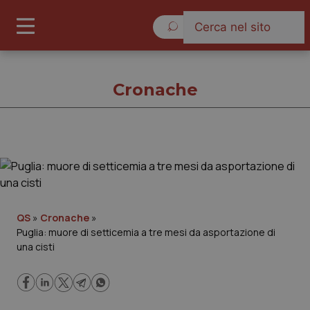
Lunedì 10 Agosto 2026
Cronache
Cronache
Cronache
QS
»
Cronache
»
Puglia: muore di setticemia a tre mesi da asportazione di
Governo e Parlamento
una cisti
Regioni e Asl
Lavoro e Professioni