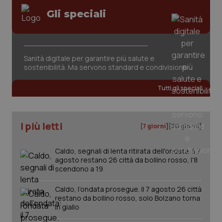
Gli speciali
Sanità digitale per garantire più salute e
sostenibilità. Ma servono standard e condivisione
Tutti gli speciali
I più letti
[7 giorni]
[30 giorni]
Caldo, segnali di lenta ritirata dell'ondata: il 7
agosto restano 26 città da bollino rosso, l'8
scendono a 19
Caldo, l’ondata prosegue. Il 7 agosto 26 città
restano da bollino rosso, solo Bolzano torna
in giallo
PHPSESSID
Sessio
PHP.net
www.quotidianosanita.it