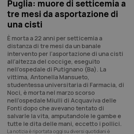
Puglia: muore di setticemia a
tre mesi da asportazione di
Scienza e Farmaci
una cisti
Studi e Analisi
È morta a 22 anni per setticemia a
Lettere al direttore
distanza di tre mesi da un banale
intervento per l’asportazione di una cisti
Edizioni Regionali
all’altezza del coccige, eseguito
nell’ospedale di Putignano (Ba). La
QS Pro
vittima, Antonella Mansueto,
studentessa universitaria di Farmacia, di
Professionisti Sanitari.AI
Noci, è morta nel marzo scorso
nell’ospedale Miulli di Acquaviva delle
Abruzzo
QS Pro Gold
Fonti dopo che avevano tentato di
salvarle la vita, amputandole le gambe e
QS Club
Newsletter
Basilicata
Artrite & artrosi
tutte le dita delle mani, eccetto i pollici.
La notizia è riportata oggi su diversi quotidiani è