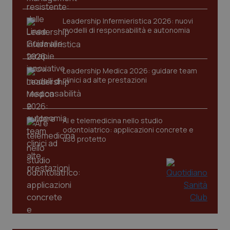
Leadership Infermieristica 2026: nuovi
modelli di responsabilità e autonomia
Leadership Medica 2026: guidare team
tracking-sites-ironfish-
www.quotidianosanita.it
4
clinici ad alte prestazioni
tracking-enable
settim
2 gior
AI e telemedicina nello studio
odontoiatrico: applicazioni concrete e
tracking-sites-ironfish-
www.quotidianosanita.it
4
session-id
settim
uso protetto
2 gior
_ga
1 anno
Google LLC
mes
.quotidianosanita.it