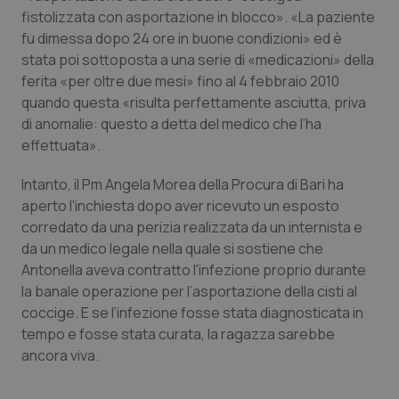
Valle D’Aosta
Oncodermatologia
fistolizzata con asportazione in blocco». «La paziente
fu dimessa dopo 24 ore in buone condizioni» ed è
Veneto
Oncoematologia
stata poi sottoposta a una serie di «medicazioni» della
ferita «per oltre due mesi» fino al 4 febbraio 2010
Oncologia & Nutrizione
quando questa «risulta perfettamente asciutta, priva
di anomalie: questo a detta del medico che l’ha
Psoriasi & pelle
effettuata».
Intanto, il Pm Angela Morea della Procura di Bari ha
Quotidiano Cardiologia
aperto l'inchiesta dopo aver ricevuto un esposto
corredato da una perizia realizzata da un internista e
Quotidiano Chirurgia
da un medico legale nella quale si sostiene che
Antonella aveva contratto l'infezione proprio durante
Quotidiano Oncologia
la banale operazione per l’asportazione della cisti al
coccige. E se l’infezione fosse stata diagnosticata in
Quotidiano Pediatria
tempo e fosse stata curata, la ragazza sarebbe
ancora viva.
Rene & patologie urogenitali