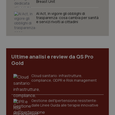
Breast Unit
VISITOR_PRIVACY_METADATA
5 mesi
YouTube
settim
.youtube.com
AI Act, in vigore gli obblighi di
trasparenza: cosa cambia per sanità
e servizi rivolti ai cittadini
Ultime analisi e review da QS Pro
Gold
Cloud sanitario: infrastrutture,
compliance, GDPR e Risk management
CookieScriptConsent
5 mesi
CookieScript
settim
www.quotidianosanita.it
Gestione dell'Ipertensione resistente:
dalle Linee Guida alle terapie innovative