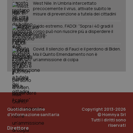
West Nile. In Umbria intercettato
precocemente il virus, attivate subito le
misure di prevenzione a tutela dei cittadini
Caldo estremo, FADOI: “Sopra i 40 gradi il
corpo può non riuscire più a disperdere il
calore”
Covid. Il silenzio di Fauci e il perdono di Biden.
Ma il Quinto Emendamento non è
un’ammissione di colpa
_ga_KM60CM4NPH
.quotidianosanita.it
1 anno
mes
Quotidiano online
Copyright 2013-2026
d'informazione sanitaria
© Homnya Srl
Tutti i diritti sono
riservati
Direttore