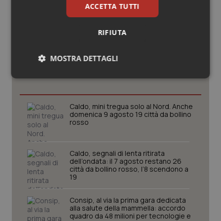
ACCETTA TUTTI
RIFIUTA
Potrebbe interessarti in
MOSTRA DETTAGLI
Cronache
Necessari
Statistici
Marketing
Caldo, mini tregua solo al Nord. Anche
domenica 9 agosto 19 città da bollino
rosso
Necessari
Statistici
Marketing
Caldo, segnali di lenta ritirata
dell’ondata: il 7 agosto restano 26
I cookie necessari contribuiscono a rendere fruibile il
città da bollino rosso, l’8 scendono a
sito web abilitandone funzionalità di base quali la
19
navigazione sulle pagine e l'accesso alle aree
protette del sito. Il sito web non è in grado di
funzionare correttamente senza questi cookie.
Consip, al via la prima gara dedicata
alla salute della mammella: accordo
Nome
Fornitore
/
Dominio
Scaden
quadro da 48 milioni per tecnologie e