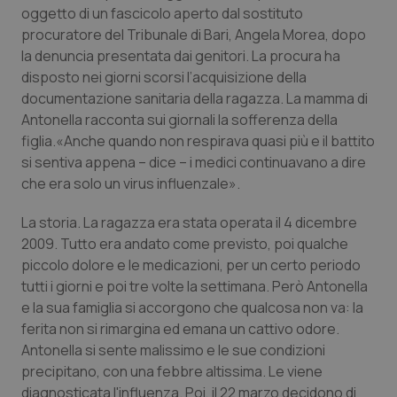
Calabria
Asma & BPCO
oggetto di un fascicolo aperto dal sostituto
procuratore del Tribunale di Bari, Angela Morea, dopo
la denuncia presentata dai genitori. La procura ha
Campania
Car-T
disposto nei giorni scorsi l’acquisizione della
documentazione sanitaria della ragazza. La mamma di
Emilia-Romagna
Colesterolo & coronaropatie
Antonella racconta sui giornali la sofferenza della
figlia.«Anche quando non respirava quasi più e il battito
Friuli Venezia Giulia
Dermatite Atopica
si sentiva appena – dice – i medici continuavano a dire
che era solo un virus influenzale».
Lazio
Diabete & glucometri
La storia. La ragazza era stata operata il 4 dicembre
Liguria
Disturbi dell’umore
2009. Tutto era andato come previsto, poi qualche
piccolo dolore e le medicazioni, per un certo periodo
tutti i giorni e poi tre volte la settimana. Però Antonella
Lombardia
Dolore
e la sua famiglia si accorgono che qualcosa non va: la
ferita non si rimargina ed emana un cattivo odore.
Marche
Donna & Salute
Antonella si sente malissimo e le sue condizioni
precipitano, con una febbre altissima. Le viene
Molise
Epatiti
diagnosticata l'influenza. Poi, il 22 marzo decidono di