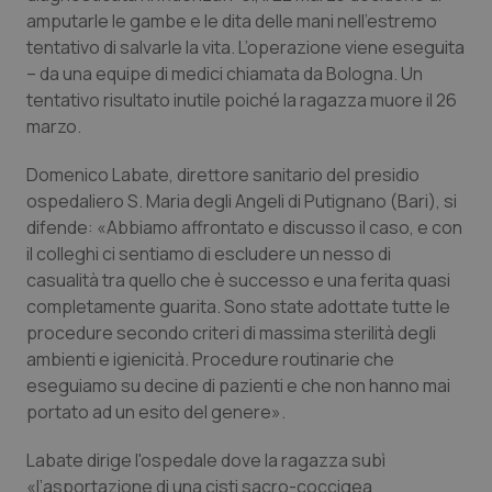
amputarle le gambe e le dita delle mani nell’estremo
Piemonte
HIV
tentativo di salvarle la vita. L’operazione viene eseguita
– da una equipe di medici chiamata da Bologna. Un
Provincia Autonoma di Bolzano
Infezioni & Febbre
tentativo risultato inutile poiché la ragazza muore il 26
marzo.
Provincia Autonoma di Trento
Ipertensione & Scompenso
Domenico Labate, direttore sanitario del presidio
ospedaliero S. Maria degli Angeli di Putignano (Bari), si
Puglia
Malattie rare
difende: «Abbiamo affrontato e discusso il caso, e con
il colleghi ci sentiamo di escludere un nesso di
Sardegna
Malattia di Crohn & Rettocolite Ulcerosa
casualità tra quello che è successo e una ferita quasi
completamente guarita. Sono state adottate tutte le
Sicilia
Neuroscienze & patologie neurodegenerative
procedure secondo criteri di massima sterilità degli
ambienti e igienicità. Procedure routinarie che
Toscana
Obesità
eseguiamo su decine di pazienti e che non hanno mai
portato ad un esito del genere».
Umbria
Oftalmologia
Labate dirige l'ospedale dove la ragazza subì
«l’asportazione di una cisti sacro-coccigea