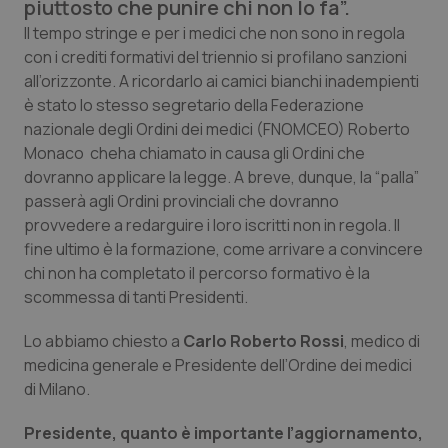
piuttosto che punire chi non lo fa”.
Calabria
Asma & BPCO
Il tempo stringe e per i medici che non sono in regola
con i crediti formativi del triennio si profilano sanzioni
Campania
Car-T
all’orizzonte. A ricordarlo ai camici bianchi inadempienti
è stato lo stesso segretario della Federazione
Emilia-Romagna
Colesterolo & coronaropatie
nazionale degli Ordini dei medici (FNOMCEO) Roberto
Monaco cheha chiamato in causa gli Ordini che
Friuli Venezia Giulia
Dermatite Atopica
dovranno applicare la legge. A breve, dunque, la “palla”
passerà agli Ordini provinciali che dovranno
Lazio
Diabete & glucometri
provvedere a redarguire i loro iscritti non in regola. Il
fine ultimo è la formazione, come arrivare a convincere
chi non ha completato il percorso formativo è la
Liguria
Disturbi dell’umore
scommessa di tanti Presidenti.
Lombardia
Dolore
Lo abbiamo chiesto a
Carlo Roberto Rossi
, medico di
medicina generale e Presidente dell’Ordine dei medici
Marche
Donna & Salute
di Milano.
Molise
Epatiti
Presidente, quanto è importante l’aggiornamento,