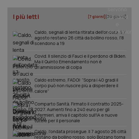
I più letti
[7 giorni]
[30 giorni]
Caldo, segnali di lenta ritirata dell'ondata: il 7
agosto restano 26 città da bollino rosso, l'8
scendono a 19
Covid. Il silenzio di Fauci e il perdono di Biden.
Ma il Quinto Emendamento non è
un’ammissione di colpa
_ga_KM60CM4NPH
.quotidianosanita.it
1 anno
Caldo estremo, FADOI: “Sopra i 40 gradi il
mes
corpo può non riuscire più a disperdere il
calore”
Comparto Sanità. Firmato il contratto 2025-
2027. Aumenti fino a 240 euro per gli
infermieri, arriva il capitolo sull'IA e nuove
tutele per il personale
Caldo, l’ondata prosegue. Il 7 agosto 26 città
Fornitore
/
restano da bollino rosso, solo Bolzano torna
Nome
Scadenza
Descrizion