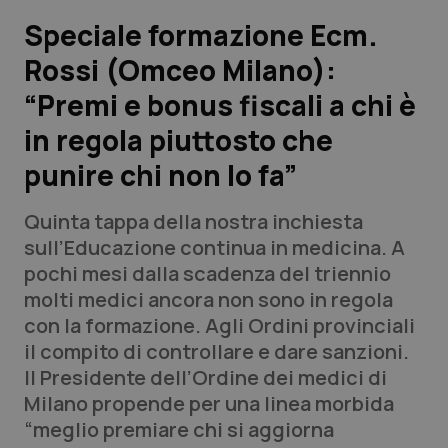
Speciale formazione Ecm.
Scienza e Farmaci
Rossi (Omceo Milano):
“Premi e bonus fiscali a chi è
Studi e Analisi
in regola piuttosto che
Lettere al direttore
punire chi non lo fa”
Edizioni Regionali
Quinta tappa della nostra inchiesta
sull’Educazione continua in medicina. A
QS Pro
pochi mesi dalla scadenza del triennio
molti medici ancora non sono in regola
Professionisti Sanitari.AI
con la formazione. Agli Ordini provinciali
il compito di controllare e dare sanzioni.
Abruzzo
QS Pro Gold
Il Presidente dell’Ordine dei medici di
Milano propende per una linea morbida
QS Club
Newsletter
Basilicata
Artrite & artrosi
“meglio premiare chi si aggiorna