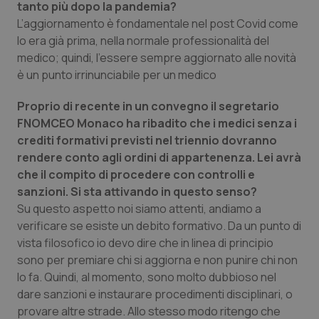
tanto più dopo la pandemia?
L’aggiornamento è fondamentale nel post Covid come
Piemonte
HIV
lo era già prima, nella normale professionalità del
medico; quindi, l’essere sempre aggiornato alle novità
Provincia Autonoma di Bolzano
Infezioni & Febbre
è un punto irrinunciabile per un medico
Provincia Autonoma di Trento
Ipertensione & Scompenso
Proprio di recente in un convegno il segretario
FNOMCEO Monaco ha ribadito che i medici senza i
Puglia
Malattie rare
crediti formativi previsti nel triennio dovranno
rendere conto agli ordini di appartenenza. Lei avrà
Sardegna
Malattia di Crohn & Rettocolite Ulcerosa
che il compito di procedere con controlli e
sanzioni. Si sta attivando in questo senso?
Su questo aspetto noi siamo attenti, andiamo a
Sicilia
Neuroscienze & patologie neurodegenerative
verificare se esiste un debito formativo. Da un punto di
vista filosofico io devo dire che in linea di principio
Toscana
Obesità
sono per premiare chi si aggiorna e non punire chi non
lo fa. Quindi, al momento, sono molto dubbioso nel
Umbria
Oftalmologia
dare sanzioni e instaurare procedimenti disciplinari, o
provare altre strade. Allo stesso modo ritengo che