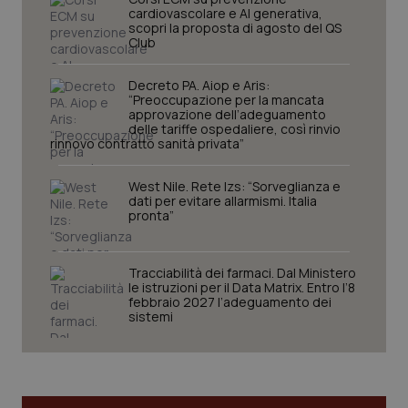
cardiovascolare e AI generativa,
scopri la proposta di agosto del QS
Club
Decreto PA. Aiop e Aris:
“Preoccupazione per la mancata
approvazione dell’adeguamento
delle tariffe ospedaliere, così rinvio
rinnovo contratto sanità privata”
West Nile. Rete Izs: “Sorveglianza e
dati per evitare allarmismi. Italia
pronta”
CookieScriptConsent
5 mesi
CookieScript
settim
www.quotidianosanita.it
Tracciabilità dei farmaci. Dal Ministero
le istruzioni per il Data Matrix. Entro l’8
febbraio 2027 l’adeguamento dei
sistemi