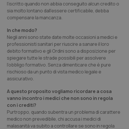
Valle D’Aosta
Oncodermatologia
l’iscritto quando non abbia conseguito alcun credito o
sia molto lontano dall’essere certificabile, debba
Veneto
Oncoematologia
compensare la mancanza.
In che modo?
Oncologia & Nutrizione
Negli anni sono state date molte occasioni a medici e
professionisti sanitari per riuscire a sanare il loro
Psoriasi & pelle
debito formativo e gli Ordini sono a disposizione per
spiegare tutte le strade possibili per assolvere
Quotidiano Cardiologia
l’obbligo formativo. Senza dimenticare che è pure
rischioso da un punto di vista medico legale e
Quotidiano Chirurgia
assicurativo.
Quotidiano Oncologia
A questo proposito vogliamo ricordare a cosa
vanno incontro i medici che non sono in regola
con i crediti?
Quotidiano Pediatria
Purtroppo, quando subentra un problema di carattere
medico non prevedibile, chi accusa i medici di
Rene & patologie urogenitali
malasanità va subito a controllare se sono in regola