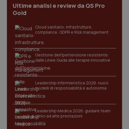
Ultime analisi e review da QS Pro
Gold
tracking-sites-ironfish-
www.quotidianosanita.it
4
tracking-enable
settim
2 gior
Cloud sanitario: infrastrutture,
compliance, GDPR e Risk management
tracking-sites-ironfish-
www.quotidianosanita.it
4
session-id
settim
2 gior
Gestione dell'Ipertensione resistente:
dalle Linee Guida alle terapie innovative
_ga
1 anno
Google LLC
Leadership Infermieristica 2026: nuovi
mes
.quotidianosanita.it
modelli di responsabilità e autonomia
Leadership Medica 2026: guidare team
clinici ad alte prestazioni