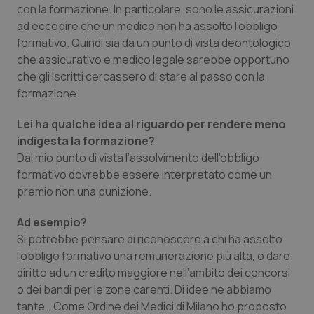
con la formazione. In particolare, sono le assicurazioni
Salute orale & impianti
ad eccepire che un medico non ha assolto l’obbligo
formativo. Quindi sia da un punto di vista deontologico
Sangue & coagulazione
che assicurativo e medico legale sarebbe opportuno
che gli iscritti cercassero di stare al passo con la
Tiroide
formazione.
Lei ha qualche idea al riguardo per rendere meno
Tumore al seno
indigesta la formazione?
Dal mio punto di vista l’assolvimento dell’obbligo
Tumore ovarico
formativo dovrebbe essere interpretato come un
premio non una punizione.
Tumori del Polmone & Testa Collo
Ad esempio?
Tumori gastrointestinali
Si potrebbe pensare di riconoscere a chi ha assolto
l’obbligo formativo una remunerazione più alta, o dare
Ulcera & Reflusso
diritto ad un credito maggiore nell’ambito dei concorsi
o dei bandi per le zone carenti. Di idee ne abbiamo
tante… Come Ordine dei Medici di Milano ho proposto
Vaccini