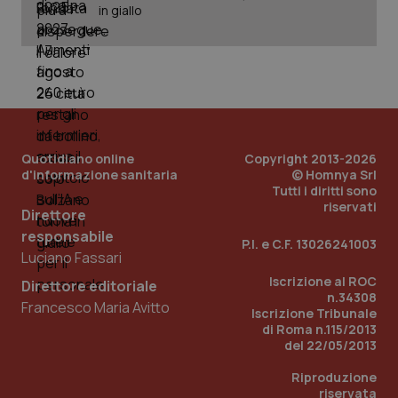
Dominio
in giallo
Nome
Fornitore
/
Dominio
Scadenza
Des
_ga_0VMQEQKQ1N
.quotidianosanita.it
1 anno 1
Questo
mese
cookie
VISITOR_INFO1_LIVE
5 mesi 4
Que
Google LLC
viene
settimane
imp
.youtube.com
utilizzato
You
da Google
ten
Analytics
pre
per
del
mantener
vid
lo stato
inco
della
può
sessione.
Quotidiano online
Copyright 2013-2026
det
vis
d'informazione sanitaria
© Homnya Srl
web
Tutti i diritti sono
uti
riservati
nuo
Direttore
ver
dell
responsabile
P.I. e C.F. 13026241003
You
Luciano Fassari
__Secure-YNID
.youtube.com
5 mesi 4
Que
Iscrizione al ROC
Direttore editoriale
settimane
imp
n.34308
You
Francesco Maria Avitto
ten
Iscrizione Tribunale
pre
di Roma n.115/2013
del
del 22/05/2013
vid
inco
può
Riproduzione
det
riservata
vis