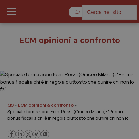
Sabato 8 Agosto 2026
ECM opinioni a confronto
ECM opinioni a confronto
Cronache
Governo e Parlamento
QS
»
ECM opinioni a confronto
»
Speciale formazione Ecm. Rossi (Omceo Milano): “Premi e
bonus fiscali a chi è in regola piuttosto che punire chi non lo
Regioni e Asl
fa”
Lavoro e Professioni