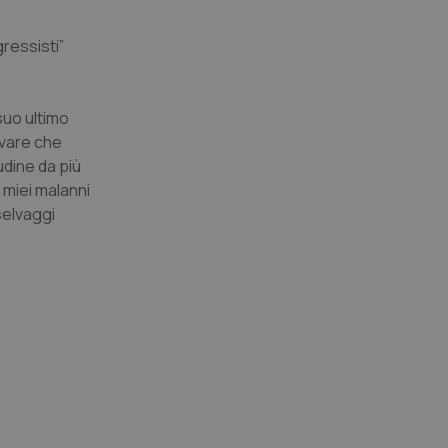
tato di accesso per
gressisti”
a Google Analytics
sione.
suo ultimo
ovare che
dine da più
 tenere traccia
i Youtube incorporati
tics per mantenere
 miei malanni
tore del sito web sta
ell'interfaccia di
selvaggi
 tenere traccia
i Youtube incorporati
tore del sito web sta
ell'interfaccia di
 tenere traccia
r la gestione
one dell’esperienza
e per abilitare il