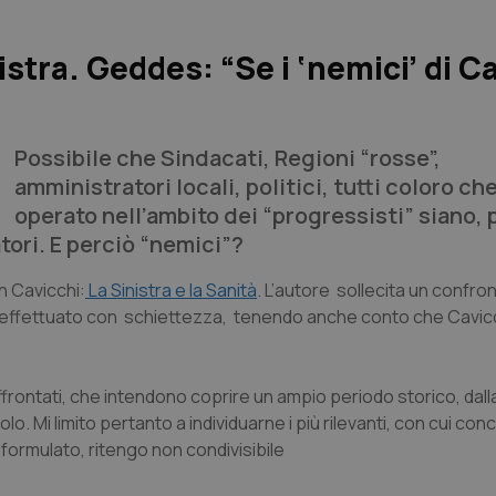
nistra. Geddes: “Se i ‘nemici’ di C
Possibile che Sindacati, Regioni “rosse”,
amministratori locali, politici, tutti coloro c
operato nell’ambito dei “progressisti” siano, 
atori. E perciò “nemici”?
an Cavicchi:
La Sinistra e la Sanità
. L’autore sollecita un confron
se effettuato con schiettezza, tenendo anche conto che Cavicc
i affrontati, che intendono coprire un ampio periodo storico,
dall
tolo. Mi limito pertanto a individuarne i più rilevanti, con cui co
formulato, ritengo non condivisibile