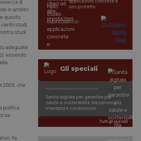
applicazioni concrete e
’assenza di
uso protetto
ide in ambito
nde questo
centri studi,
istra studi”.
osto adeguate
nzi, essendo
ella
Gli speciali
el 2009, che
Sanità digitale per garantire più
salute e sostenibilità. Ma servono
 politica
standard e condivisione
sorse
Tutti gli speciali
tori; fa