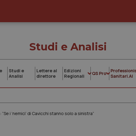
Studi e Analisi
e
Studi e
Lettere al
Edizioni
Professionis
QS Pro
Analisi
direttore
Regionali
Sanitari.AI
 “Se i ‘nemici’ di Cavicchi stanno solo a sinistra”