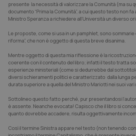
presente la necessità di valorizzare la Comunità (ma su q
documento “Prima la Comunità”, a cui questo testo non fa alc
Ministro Speranza a richiedere all’Università un diverso 
Le proposte, come si usa in un pamphlet, sono sommarie 
riforma”, che non è oggetto di questa breve disanima.
Mentre oggetto di questa mia riflessione è la ricostruzione 
coerente con il contenuto del libro; infatti il testo tratt
esperienze ministeriali (come si dedurrebbe dal sottotitolo
diversi schieramenti politici e caratterizzato dalla lunga p
durata superiore a quella del Ministro Mariotti nei suoi vari
Sottolineo questo fatto perché, pur presentandosi l’autore c
è assente. Neanche evocata! Capisco che il libro si concen
quanto dovrebbe accadere, risulta oggettivamente incompr
Così il termine Sinistra appare nel testo (non tenendo conto
incontriamo il termine Capitalismo, che è presente invece n