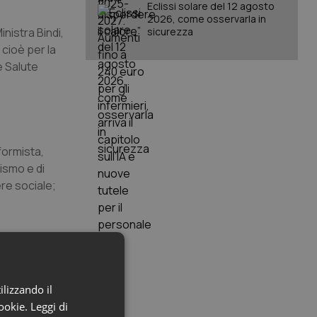
Eclissi solare del 12 agosto
2026, come osservarla in
inistra Bindi,
sicurezza
 cioè per la
e Salute
formista,
rismo e di
re sociale;
 decreto 229
venire a
 (Prodi e
ilizzando il
 Taroni in
cookie.
Leggi di