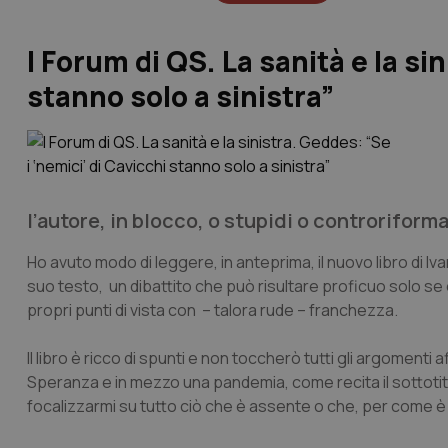
I Forum di QS. La sanità e la si
stanno solo a sinistra”
l’autore, in blocco, o stupidi o controriform
Ho avuto modo di leggere, in anteprima, il nuovo libro di Iv
suo testo, un dibattito che può risultare proficuo solo 
propri punti di vista con – talora rude – franchezza.
Il libro è ricco di spunti e non toccherò tutti gli argoment
Speranza e in mezzo una pandemia
, come recita il sottoti
focalizzarmi su tutto ciò che è assente o che, per come è 