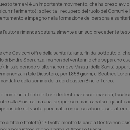
uesto tema vi è un importante movimento, che ha preso avvio 
un riferimento); sollecita il recupero del ruolo dei Comuni e in
orientamento e impegno nella formazione del personale sanitari
e l’autore rimanda sostanzialmente a un suo precedente testo
che Cavicchi offre della sanità italiana, fin dal sottotitolo, ch
a solo di Bindi e Speranza, ma non del ventennio che separano q
). In tale periodo si alternano nove Ministri della Sanità appar
ermanenza in tale Dicastero, per 1.858 giorni, di Beatrice Loren
 mandati e della somma della dei dicasteri Bindi e Turco.
ome un attento lettore dei testi marxiani e marxisti, l’analisi 
tri sulla Sinistra, ma una, seppur sommaria analisi di quanto a
ensibile nel vuoto pneumatico in cui si calano le sue afferma
 di titoli e titoletti) 170 volte mentre la parola Destra non esi
ella bella introduzione a firma di Alfonso Gianni.