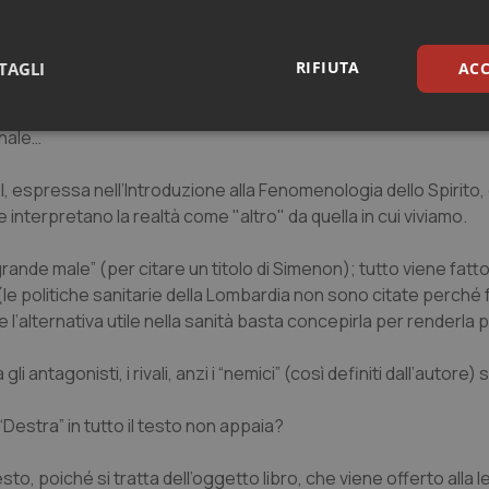
iste, non c’è un prima, non un dopo, manca un riferimento a co
RIFIUTA
TAGLI
ACC
 neo liberismo, perché si sostiene che in sanità la struttura s
ca, e quindi non dalla produzione (privata) di beni e servizi, d
sari
Statistici
Mar
onale…
l, espressa nell’Introduzione alla Fenomenologia dello Spirito, 
e interpretano la realtà come "altro" da quella in cui viviamo.
 grande male” (per citare un titolo di Simenon); tutto viene fatto
Necessari
Statistici
Marketing
(le politiche sanitarie della Lombardia non sono citate perché
l’alternativa utile nella sanità basta concepirla per renderla p
tribuiscono a rendere fruibile il sito web abilitandone funzionalità di base quali la nav
protette del sito. Il sito web non è in grado di funzionare correttamente senza questi coo
 antagonisti, i rivali, anzi i “nemici” (così definiti dall’autore)
Fornitore
/
Dominio
Scadenza
Descrizione
METADATA
5 mesi 4
Questo cookie viene utilizzato p
YouTube
“Destra” in tutto il testo non appaia?
settimane
scelte di consenso e privacy dell'
.youtube.com
interazione con il sito. Registra i
del visitatore riguardo a varie pol
impostazioni sulla privacy, garan
, poiché si tratta dell’oggetto libro, che viene offerto alla le
preferenze siano onorate nelle se