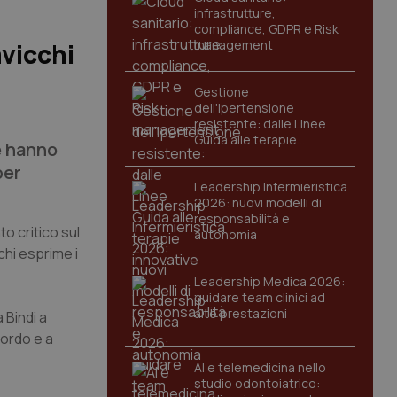
infrastrutture,
compliance, GDPR e Risk
management
avicchi
Gestione
dell'Ipertensione
resistente: dalle Linee
Guida alle terapie
he hanno
innovative
per
Leadership Infermieristica
2026: nuovi modelli di
responsabilità e
to critico sul
autonomia
hi esprime i
Leadership Medica 2026:
guidare team clinici ad
alte prestazioni
a Bindi a
ncordo e a
AI e telemedicina nello
studio odontoiatrico: