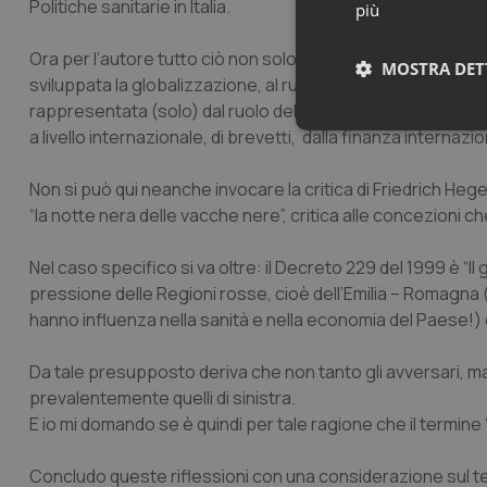
Politiche sanitarie in Italia.
più
Ora per l’autore tutto ciò non solo non ha peso, ma non es
MOSTRA DET
sviluppata la globalizzazione, al ruolo egemone assunto dal
rappresentata (solo) dal ruolo della spesa sanitaria pubbli
Neces
a livello internazionale, di brevetti, dalla finanza internazi
Non si può qui neanche invocare la critica di Friedrich Hege
“la notte nera delle vacche nere”, critica alle concezioni ch
Nel caso specifico si va oltre: il Decreto 229 del 1999 è “Il
pressione delle Regioni rosse, cioè dell’Emilia – Romagna 
hanno influenza nella sanità e nella economia del Paese!) e 
I cookie necessari con
e l'accesso alle aree 
Da tale presupposto deriva che non tanto gli avversari, ma gli
Nome
prevalentemente quelli di sinistra.
VISITOR_PRIVACY_
E io mi domando se è quindi per tale ragione che il termine 
Concludo queste riflessioni con una considerazione sul testo