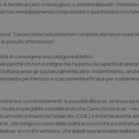
termini arcaici, o neologismi, o sinonimi desueti: riformazion
nt
5 mesi 3
Questo cookie viene utilizzato da
CookieScript
a) non immediatamente comprensibili o quantomeno non famil
settimane
Script.com per ricordare le pref
www.quotidianosanita.it
sui cookie dei visitatori. È neces
dei cookie di Cookie-Script.com 
correttamente.
eva: “L’asserzione nebulosa/non compete alla mia prosa/e la 
ish-
www.quotidianosanita.it
4
Questo cookie è impostato dall'a
settimane
abilitare il sistema di tracking a
 le pseudo affermazioni”.
2 giorni
ish-
www.quotidianosanita.it
4
Questo cookie è impostato dall'a
cità di coinvolgere una categoria di lettori.
settimane
assegnare un identificatore generi
2 giorni
ile perché chi non si indigna mai ha perso la capacità di spera
1 anno 1
Questo nome di cookie è associa
 Qui tuttavia emerge sostanzialmente altro: il risentimento, anch
Google LLC
mese
Universal Analytics, che è un a
.quotidianosanita.it
eressante per il lettore e scarsamente efficace per sostenere
significativo del servizio di ana
utilizzato da Google. Questo cook
per distinguere utenti unici as
generato in modo casuale come i
cliente. È incluso in ogni richiest
saminare i condizionamenti, le possibili alleanze, la necessari
sito e utilizzato per calcolare i dat
sessioni e campagne per i rapporti 
he risulta inspiegabile considerando che Cavicchi non è un – mi
Sessione
Cookie generato da applicazioni 
PHP.net
un ruolo primario nel Sindacato (CGIL) e in Farmindustria, en
linguaggio PHP. Si tratta di un id
www.quotidianosanita.it
arte, che tengono conto delle realtà economiche e contrattual
generico utilizzato per mantenere 
sessione utente. Normalmente 
leanze, accordi e vertenze, che quindi operano nella realtà e
generato in modo casuale, il mod
utilizzato può essere specifico pe