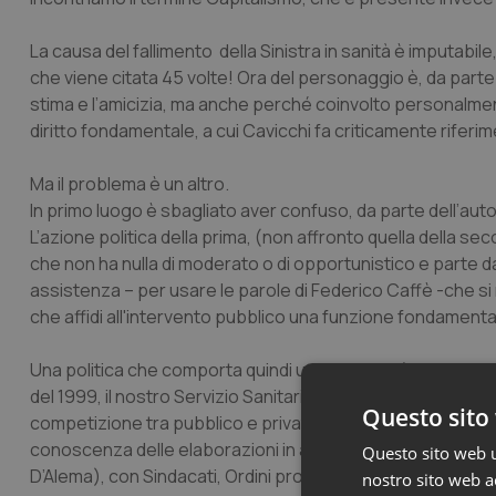
La causa del fallimento della Sinistra in sanità è imputabile, 
che viene citata 45 volte! Ora del personaggio è, da parte m
stima e l’amicizia, ma anche perché coinvolto personalment
diritto fondamentale, a cui Cavicchi fa criticamente riferim
Ma il problema è un altro.
In primo luogo è sbagliato aver confuso, da parte dell’au
L’azione politica della prima, (non affronto quella della sec
che non ha nulla di moderato o di opportunistico e parte dal
assistenza – per usare le parole di Federico Caffè -che s
che affidi all'intervento pubblico una funzione fondament
Una politica che comporta quindi una gradualità, come quell
del 1999, il nostro Servizio Sanitario Nazionale, spinto, n
Questo sito 
competizione tra pubblico e privato dalle controriforme, pr
conoscenza delle elaborazioni in ambito sanitario, degli osta
Questo sito web ut
D’Alema), con Sindacati, Ordini professionali e Forze polit
nostro sito web ac