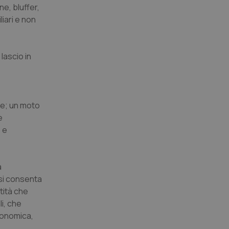
e, bluffer,
l servizio Cookie-
iari e non
erenze di consenso
sario che il banner
funzioni
lascio in
pplicazione per
nonimo.
pplicazione per
co al visitatore.
re; un moto
to a Google
e
ggiornamento
 e
lisi più comunemente
ie viene utilizzato
segnando un numero
dentificatore del
a di pagina in un
a
i di visitatori,
di analisi dei siti.
 si consenta
basate sul
tità che
entificatore
i, che
le variabili di
è un numero
conomica,
o in cui viene
r il sito, ma un