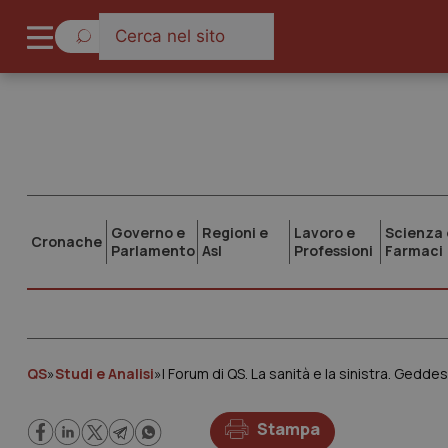
Governo e
Regioni e
Lavoro e
Scienza 
Cronache
Parlamento
Asl
Professioni
Farmaci
QS
»
Studi e Analisi
»
I Forum di QS. La sanità e la sinistra. Geddes:
Stampa