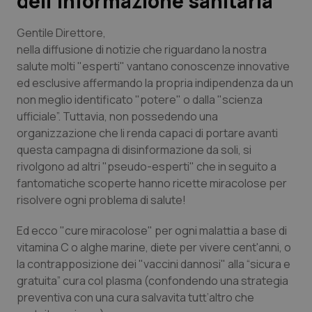
dell’informazione sanitaria
Scienza e Farmaci
Gentile Direttore,
nella diffusione di notizie che riguardano la nostra
salute molti "esperti" vantano conoscenze innovative
Studi e Analisi
ed esclusive affermando la propria indipendenza da un
non meglio identificato "potere" o dalla "scienza
Lettere al direttore
ufficiale”. Tuttavia, non possedendo una
organizzazione che li renda capaci di portare avanti
Edizioni Regionali
questa campagna di disinformazione da soli, si
rivolgono ad altri "pseudo-esperti" che in seguito a
QS Pro
fantomatiche scoperte hanno ricette miracolose per
risolvere ogni problema di salute!
Professionisti Sanitari.AI
Ed ecco "cure miracolose" per ogni malattia a base di
vitamina C o alghe marine, diete per vivere cent'anni, o
Abruzzo
QS Pro Gold
la contrapposizione dei "vaccini dannosi" alla “sicura e
gratuita” cura col plasma (confondendo una strategia
QS Club
Newsletter
Basilicata
Artrite & artrosi
preventiva con una cura salvavita tutt’altro che