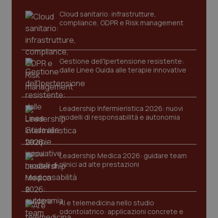
sito web abilitandone funzionalità di base quali la
navigazione sulle pagine e l'accesso alle aree
Cloud sanitario: infrastrutture,
protette del sito. Il sito web non è in grado di
compliance, GDPR e Risk management
funzionare correttamente senza questi cookie.
Nome
Fornitore
/
Dominio
Scaden
VISITOR_PRIVACY_METADATA
5 mesi
YouTube
Gestione dell'Ipertensione resistente:
settim
.youtube.com
dalle Linee Guida alle terapie innovative
Leadership Infermieristica 2026: nuovi
modelli di responsabilità e autonomia
Leadership Medica 2026: guidare team
clinici ad alte prestazioni
AI e telemedicina nello studio
odontoiatrico: applicazioni concrete e
CookieScriptConsent
5 mesi
CookieScript
settim