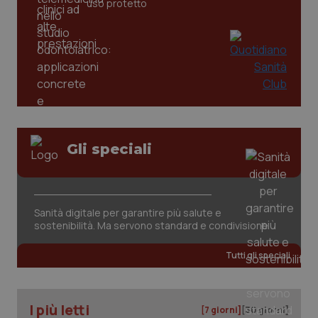
www.quotidianosanita.it
uso protetto
Gli speciali
tracking-sites-ironfish-
www.quotidianosanita.it
4
tracking-enable
settim
2 gior
Sanità digitale per garantire più salute e
sostenibilità. Ma servono standard e condivisione
tracking-sites-ironfish-
www.quotidianosanita.it
4
Tutti gli speciali
session-id
settim
2 gior
I più letti
[7 giorni]
[30 giorni]