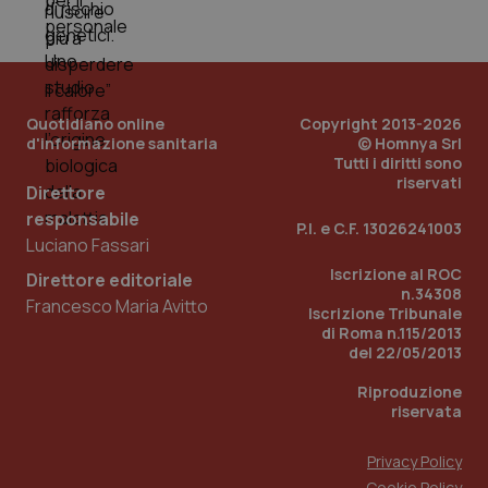
PHPSESSID
Sessio
PHP.net
www.quotidianosanita.it
Quotidiano online
Copyright 2013-2026
d'informazione sanitaria
© Homnya Srl
Tutti i diritti sono
riservati
Direttore
responsabile
P.I. e C.F. 13026241003
Luciano Fassari
Iscrizione al ROC
Direttore editoriale
n.34308
Francesco Maria Avitto
Iscrizione Tribunale
di Roma n.115/2013
del 22/05/2013
Riproduzione
riservata
Privacy Policy
_ga_KM60CM4NPH
.quotidianosanita.it
1 anno
Cookie Policy