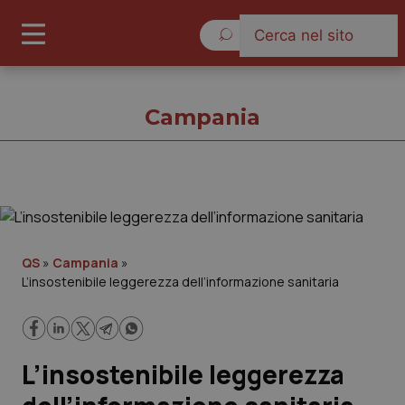
Giovedì 6 Agosto 2026
Campania
Campania
Cronache
QS
»
Campania
»
L’insostenibile leggerezza dell’informazione sanitaria
Governo e Parlamento
Regioni e Asl
L’insostenibile leggerezza
Lavoro e Professioni