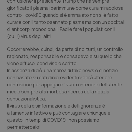
confusione: il presidente Trump che ha sempre
glorificato il plasma iperimmune come cura miracolosa
Piemonte
HIV
contro il covid19 quando si è ammalato non si è fatto
curare con il tanto osannato plasma ma con un cocktail
Provincia Autonoma di Bolzano
Infezioni & Febbre
di anticorpi monoclonali! Facile fare i populisti con il
(cu..!) virus degli altri.
Provincia Autonoma di Trento
Ipertensione & Scompenso
Occorrerebbe, quindi, da parte di noi tutti, un controllo
Puglia
Malattie rare
ragionato, responsabile e consapevole su quello che
viene diffuso, condiviso o scritto.
In assenza di ciò una marea di fake news o di notizie
Sardegna
Malattia di Crohn & Rettocolite Ulcerosa
non basate su dati clinici evidenti creerà ulteriore
confusione per appagare il vuoto interiore dell’utente
Sicilia
Neuroscienze & patologie neurodegenerative
medio sempre alla morbosa ricerca della notizia
sensazionalistica.
Toscana
Obesità
Il virus della disinformazione e dell'ignoranza è
altamente infettivo e può contagiare chiunque e
Umbria
Oftalmologia
questo, in tempi di COVID19, non possiamo
permettercelo!