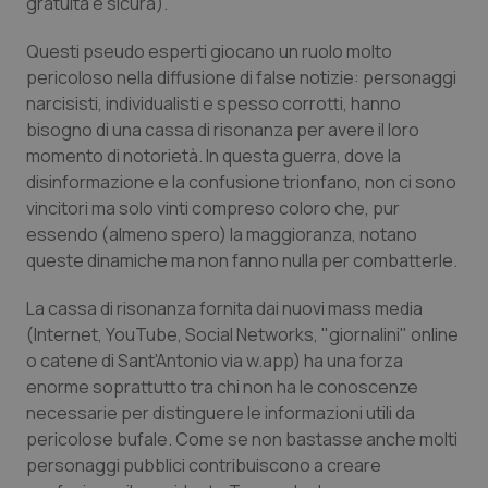
gratuita e sicura).
Calabria
Asma & BPCO
Questi pseudo esperti giocano un ruolo molto
Campania
Car-T
pericoloso nella diffusione di false notizie: personaggi
narcisisti, individualisti e spesso corrotti, hanno
Emilia-Romagna
Colesterolo & coronaropatie
bisogno di una cassa di risonanza per avere il loro
momento di notorietà. In questa guerra, dove la
disinformazione e la confusione trionfano, non ci sono
Friuli Venezia Giulia
Dermatite Atopica
vincitori ma solo vinti compreso coloro che, pur
essendo (almeno spero) la maggioranza, notano
Lazio
Diabete & glucometri
queste dinamiche ma non fanno nulla per combatterle.
Liguria
Disturbi dell’umore
La cassa di risonanza fornita dai nuovi mass media
(Internet, YouTube, Social Networks, "giornalini" online
Lombardia
Dolore
o catene di Sant'Antonio via w.app) ha una forza
enorme soprattutto tra chi non ha le conoscenze
Marche
Donna & Salute
necessarie per distinguere le informazioni utili da
pericolose bufale. Come se non bastasse anche molti
personaggi pubblici contribuiscono a creare
Molise
Epatiti