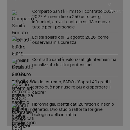
_ga
1 anno
Google LLC
mes
.quotidianosanita.it
Comparto Sanità. Firmato il contratto 2025-
2027. Aumenti fino a 240 euro per gli
infermieri, arriva il capitolo sull'IA e nuove
tutele per il personale
Eclissi solare del 12 agosto 2026, come
osservarla in sicurezza
Contratto sanità, valorizzati gli infermieri ma
penalizzate le altre professioni
Caldo estremo, FADOI: “Sopra i 40 gradi il
corpo può non riuscire più a disperdere il
calore”
Fibromialgia. Identificati 26 fattori di rischio
genetici. Uno studio rafforza l’origine
biologica della malattia