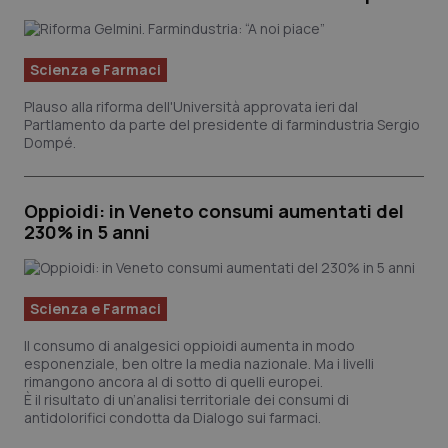
Calabria
Asma & BPCO
Campania
Car-T
Scienza e Farmaci
Plauso alla riforma dell'Università approvata ieri dal
Emilia-Romagna
Colesterolo & coronaropatie
Partlamento da parte del presidente di farmindustria Sergio
Dompé.
Friuli Venezia Giulia
Dermatite Atopica
Oppioidi: in Veneto consumi aumentati del
Lazio
Diabete & glucometri
230% in 5 anni
Liguria
Disturbi dell’umore
Scienza e Farmaci
Lombardia
Dolore
Il consumo di analgesici oppioidi aumenta in modo
esponenziale, ben oltre la media nazionale. Ma i livelli
Marche
Donna & Salute
rimangono ancora al di sotto di quelli europei.
È il risultato di un’analisi territoriale dei consumi di
antidolorifici condotta da
Dialogo sui farmaci
.
Molise
Epatiti