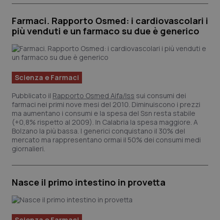
Farmaci. Rapporto Osmed: i cardiovascolari i
più venduti e un farmaco su due è generico
tracking-sites-ironfish-
www.quotidianosanita.it
tracking-enable
sett
Scienza e Farmaci
2 gi
Pubblicato il
Rapporto Osmed Aifa/Iss
sui consumi dei
farmaci nei primi nove mesi del 2010. Diminuiscono i prezzi
ma aumentano i consumi e la spesa del Ssn resta stabile
(+0,8% rispetto al 2009). In Calabria la spesa maggiore. A
tracking-sites-ironfish-
www.quotidianosanita.it
Bolzano la più bassa. I generici conquistano il 30% del
session-id
sett
2 gi
mercato ma rappresentano ormai il 50% dei consumi medi
giornalieri.
Nasce il primo intestino in provetta
_ga
1 an
Google LLC
me
.quotidianosanita.it
Scienza e Farmaci