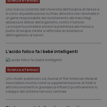
Scienza e Farmaci
Salute orale & impianti
Una ricerca condotta dall’Università dell’Insubria di Varese e
in corso di pubblicazione su Pnas dimostra che l’anomalia in
Sangue & coagulazione
un gene responsabile del reclutamento dei macrofagi
abbassa le difese dell’organismo contro il tumore.
La scoperta potrebbe essere la premessa alla messa a
Tiroide
punto di terapie mirate a rafforzare la resistenza
dell'organismo ai tumori.
Tumore al seno
L’acido folico fa i bebè intelligenti
Tumore ovarico
Tumori del Polmone & Testa Collo
Scienza e Farmaci
Uno studio pubblicato sul Journal of the American Medical
Tumori gastrointestinali
Association mostra come la supplementazione di folati e
altri micronutrienti in gravidanza influenzi positivamente lo
sviluppo del sistema nervoso centrale.
Ulcera & Reflusso
Vaccini