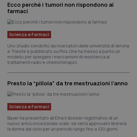
Ecco perché i tumori non rispondono ai
Nome
Fornitore
/
Dominio
Scad
farmaci
VISITOR_PRIVACY_METADATA
5 me
YouTube
sett
.youtube.com
Scienza e Farmaci
Uno studio condotto da ricercatori delle università di Verona
e Trieste e pubblicato su Plos One ha messo a punto un
modello per spiegare i meccanismi di resistenza ai
trattamenti radio e chemioterapici.
Presto la “pillola” da tre mestruazioni l’anno
Scienza e Farmaci
CookieScriptConsent
5 me
CookieScript
sett
www.quotidianosanita.it
Bayer ha presentato all’Ema il dossier registrativo di un
nuovo antoconcezionale orale: se verrà approvato libererà
la donna dal ciclo per un periodo lungo fino a 120 giorni.