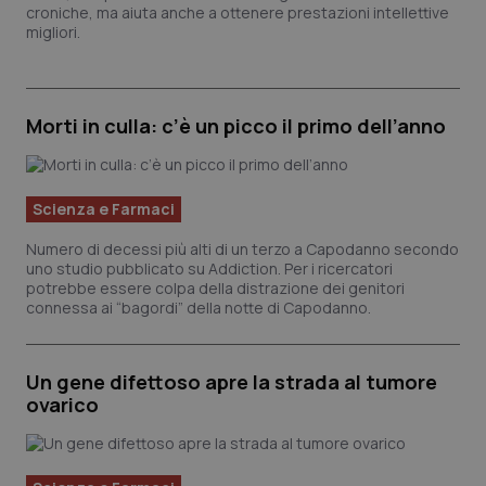
Valle D’Aosta
Oncodermatologia
croniche, ma aiuta anche a ottenere prestazioni intellettive
migliori.
Veneto
Oncoematologia
Oncologia & Nutrizione
Morti in culla: c’è un picco il primo dell’anno
Psoriasi & pelle
Scienza e Farmaci
Quotidiano Cardiologia
Numero di decessi più alti di un terzo a Capodanno secondo
uno studio pubblicato su Addiction. Per i ricercatori
Quotidiano Chirurgia
potrebbe essere colpa della distrazione dei genitori
connessa ai “bagordi” della notte di Capodanno.
Quotidiano Oncologia
Un gene difettoso apre la strada al tumore
Quotidiano Pediatria
ovarico
Rene & patologie urogenitali