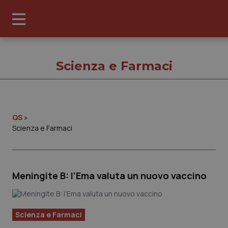
Scienza e Farmaci
Scienza e Farmac
QS
»
Scienza e Farmaci
Cronache
Governo e Parlamento
Meningite B: l’Ema valuta un nuovo vaccino
Regioni e Asl
Scienza e Farmaci
Lavoro e Professioni