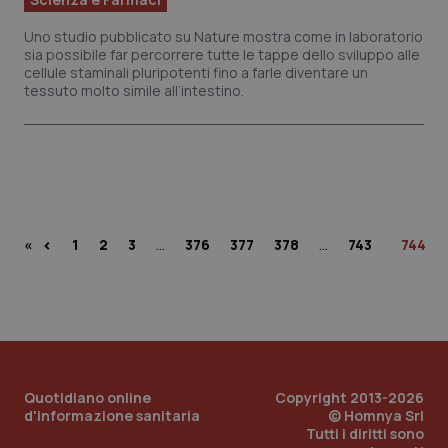
Uno studio pubblicato su Nature mostra come in laboratorio
sia possibile far percorrere tutte le tappe dello sviluppo alle
cellule staminali pluripotenti fino a farle diventare un
tessuto molto simile all’intestino.
…
…
‹
«
1
2
3
376
377
378
743
744
PHPSESSID
Sess
PHP.net
Quotidiano online
Copyright 2013-2026
www.quotidianosanita.it
d'informazione sanitaria
© Homnya Srl
Tutti i diritti sono