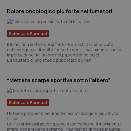
Piemonte
HIV
Dolore oncologico più forte nei fumatori
Provincia Autonoma di Bolzano
Infezioni & Febbre
Scienza e Farmaci
Provincia Autonoma di Trento
Ipertensione & Scompenso
Il fumo, non soltanto è un fattore di rischio riconosciuto
nell’insorgenza di molte forme tumorali, ma aumenta anche
la percezione del dolore nei pazienti oncologici.
Puglia
Malattie rare
È il risultato di uno studio pubblicato su Pain.
Sardegna
Malattia di Crohn & Rettocolite Ulcerosa
“Mettete scarpe sportive sotto l’albero”
Sicilia
Neuroscienze & patologie neurodegenerative
Toscana
Obesità
Scienza e Farmaci
Un buon proposito per il nuovo anno? Svolgere più attività
Umbria
Oftalmologia
fisica.
L’invito arriva dall’associazione Assomensana. Il movimento,
infatti, non previene soltanto l’insorgenza di molte malattie