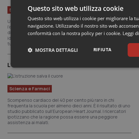
Questo sito web utilizza cookie
Scienza e Farmaci
Questo sito web utilizza i cookie per migliorare la t
Uno studio pubblicato sul Lancet Oncology mostra che
navigazione. Utilizzando il nostro sito web acconsenti
l’ecografia transvaginale è una candidata ottimale per la
diagnosi precoce del cancro dell’endometrio. Riesce a
conformità con la nostra policy per i cookie.
Leggi d
identificare con almeno un anno d'anticipo l'80 per cento dei
tumori.
RIFIUTA
MOSTRA DETTAGLI
L’istruzione salva il cuore
Necessari
Statistici
Scienza e Farmaci
Scompenso cardiaco del 40 per cento più raro in chi
frequenta la scuola per almeno dieci anni. È il risultato di uno
studio pubblicato sull’European Heart Journal. I ricercatori
Necessari
Statistici
Marketing
ipotizzano che la ragione possa essere una peggiore
assistenza ai malati.
I cookie necessari contribuiscono a rendere fruibile il sito web abil
base quali la navigazione sulle pagine e l'accesso alle aree protette d
grado di funzionare correttamente senza questi cookie.