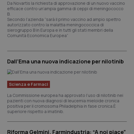
Da Novartis la richiesta di approvazione di un nuovo vaccino
efficace contro un’ampia gamma di ceppi di meningococco
Scienza e Farmaci
B.
Secondo l’azienda “sarà il primo vaccino ad ampio spettro
autorizzato contro la malattia meningococcica di
Studi e Analisi
sierogruppo B in Europa e in tutti gli stati membri della
Comunità Economica Europea”
Lettere al direttore
Edizioni Regionali
Dall’Ema una nuova indicazione per nilotinib
QS Pro
Scienza e Farmaci
Professionisti Sanitari.AI
La Commissione europea ha approvato l’uso di nilotinib nei
pazienti con nuova diagnosi di leucemia mieloide cronica
positiva per il cromosoma Philadelphia in fase cronica.È
Abruzzo
QS Pro Gold
superiore rispetto a imatinib.
QS Club
Newsletter
Basilicata
Artrite & artrosi
Riforma Gelmini. Farmindustria: “A noi piace”