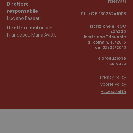
riservati
Direttore
responsabile
P.I. e C.F. 13026241003
Luciano Fassari
Iscrizione al ROC
Direttore editoriale
n.34308
Francesco Maria Avitto
Iscrizione Tribunale
di Roma n.115/2013
del 22/05/2013
Riproduzione
riservata
Privacy Policy
Cookie Policy
_ga_KM60CM4NPH
.quotidianosanita.it
1 an
Accessibilità
me